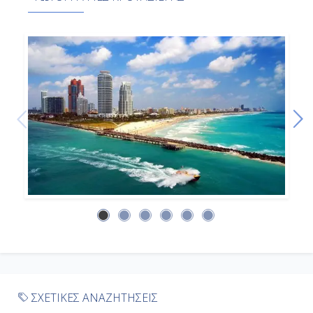
7:00
16:00
Ημέρα 9η
Εν Πλω
-
-
Ημέρα 10η
Γκραντ Τερκ, Μπαχάμες
7:00
ΣΧΕΤΙΚΕΣ ΑΝΑΖΗΤΗΣΕΙΣ