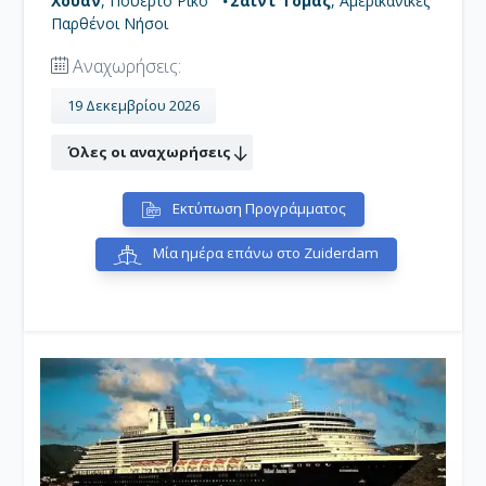
Χουάν
, Πουέρτο Ρίκο
Σαιντ Τόμας
, Αμερικανικές
στιγμή.
Παρθένοι Νήσοι
• Σαιντ Τόμας:
Είναι στις Παρθένους Νήσους της
Καραϊβικής Θάλασσας και μαζί με τον Άγιο Ιωάννη, το
Νησί Νερού και το Saint Croix, μια πρώην δανική
Αναχωρήσεις:
αποικία, αποτελούν μια κομητεία και μια περιφέρεια
των αμερικανικών Παρθένων Νήσων μια μη
19 Δεκεμβρίου 2026
καταχωρημένη στην επικράτεια Ηνωμένων Πολιτειών.
Όλες οι αναχωρήσεις
Εκτύπωση Προγράμματος
Μία ημέρα επάνω στο Zuiderdam