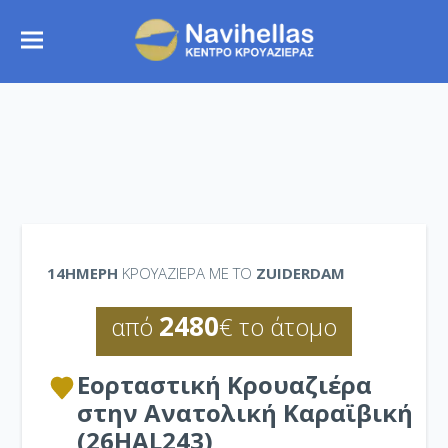
14ΉΜΕΡΗ
ΚΡΟΥΑΖΙΕΡΑ ΜΕ ΤΟ
ZUIDERDAM
2480
από
€ το άτομο
Εορταστική Κρουαζιέρα
στην Ανατολική Καραϊβική
(26HAL243)