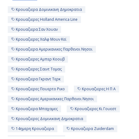
15:00
Κρουαζιερα Δομινικανη Δημοκρατια
Κρουαζιερες Holland America Line
Ημέρα 11η
Κρουαζιερα Σαν Χουαν
Σαν Χουάν, Πουέρτο Ρίκο
Κρουαζιερες Χαλφ Μουν Κεϊ
13:00
Κρουαζιερα Αμερικανικες Παρθενοι Νησοι
Κρουαζιερες Αμπερ Κοουβ
22:00
Κρουαζιερες Σαιντ Τομας
Κρουαζιερα Γκραντ Τερκ
Ημέρα 12η
Κρουαζιερες Πουερτο Ρικο
Κρουαζιερες Η Π Α
Σαιντ Τόμας, Αμερικανικές
Κρουαζιερες Αμερικανικες Παρθενοι Νησοι
Παρθένοι Νήσοι
Κρουαζιερα Μπαχαμες
Κρουαζιερες Κι Γουεστ
7:00
Κρουαζιερες Δομινικανη Δημοκρατια
16:00
14ημερη Κρουαζιερα
Κρουαζιερα Zuiderdam
Κρουαζιερες Γκραντ Τερκ