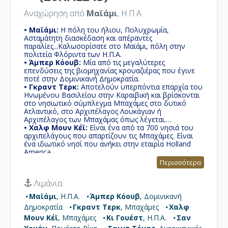
Αναχώρηση από
Μαϊάμι
, Η.Π.Α.
• Μαϊάμι:
Η πόλη του ήλιου, Πολυχρωμία,
Ασταμάτητη διασκέδαση και απέραντες
παραλίες...Καλωσορίσατε στο Μαϊάμι, πόλη στην
πολιτεία Φλόριντα των Η.Π.Α.
• Άμπερ Κόουβ:
Μία από τις μεγαλύτερες
επενδύσεις της βιομηχανίας κρουαζιέρας που έγινε
ποτέ στην Δομινικανή Δημοκρατία.
• Γκραντ Τερκ:
Αποτελούν υπερπόντια επαρχία του
Ηνωμένου Βασιλείου στην Καραιβική και βρίσκονται
στο νησιωτικό σύμπλεγμα Μπαχάμες στο δυτικό
Ατλαντικό, στο Αρχιπέλαγος Λουκάγιαν ή
Αρχιπέλαγος των Μπαχάμας όπως λέγεται.
• Χαλφ Μουν Κέϊ:
Είναι ένα από τα 700 νησιά του
αρχιπελάγους που απαρτίζουν τις Μπαχάμες. Είναι
ένα ιδιωτικό νησί που ανήκει στην εταιρία Holland
America.
• Κι Γουέστ:
Στο νοτιοδυτικό άκρο του
Περισσότερα
αρχιπελάγους, είναι το πιο γνωστό από τα νησιά, εκ
των οποίων μόνο τα σαράντα κατοικούνται και απέχει
Λιμάνια:
150 χλμ. από την Αβάνα.
• Σαν Χουάν:
Είναι η πρωτεύουσα του Πουέρτο
Μαϊάμι
, Η.Π.Α.
Άμπερ Κόουβ
, Δομινικανή
Ρίκο, ένας αγαπημένος προορισμός που προσφέρει
Δημοκρατία
Γκραντ Τερκ
, Μπαχάμες
Χαλφ
όμορφα αξιοθέατα, ποιοτική νυχτερινή ζωή, καλή
αγορά για ψώνια, αξιόλογη τοπική κουζίνα και μια
Μουν Κέϊ
, Μπαχάμες
Κι Γουέστ
, Η.Π.Α.
Σαν
κουλτούρα που θα σας κερδίσει από την πρώτη