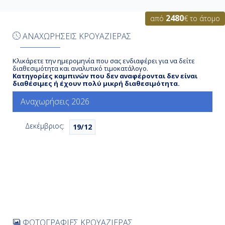
Ημέρα 6η
2480
από
€ το άτομο
Εν Πλω
ΑΝΑΧΩΡΗΣΕΙΣ ΚΡΟΥΑΖΙΕΡΑΣ
-
Κλικάρετε την ημερομηνία που σας ενδιαφέρει για να δείτε
διαθεσιμότητα και αναλυτικό τιμοκατάλογο.
-
Κατηγορίες καμπινών που δεν αναφέρονται δεν είναι
διαθέσιμες ή έχουν πολύ μικρή διαθεσιμότητα.
Αναχωρήσεις 2026
Ημέρα 7η
Δεκέμβριος:
Κι Γουέστ, Η.Π.Α.
19/12
8:00
18:00
Ημέρα 8η
ΦΩΤΟΓΡΑΦΙΕΣ ΚΡΟΥΑΖΙΕΡΑΣ
Μαϊάμι, Η.Π.Α.