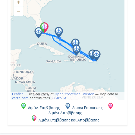
+
18:00
−
Ημέρα 4η
Γκραντ Τερκ, Μπαχάμες
7:00
13:00
Ημέρα 5η
Leaflet
|
Tiles courtesy of
OpenStreetMap Sweden
— Map data ©
Χαλφ Μουν Κέϊ, Μπαχάμες
carto.com
contributors,
CC-BY-SA
Λιμάνι Επιβίβασης
Λιμάνι Επίσκεψης
8:00
Λιμάνι Αποβίβασης
17:00
Λιμάνι Επιβίβασης και Αποβίβασης