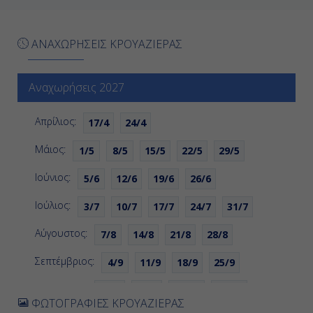
-
ΑΝΑΧΩΡΗΣΕΙΣ ΚΡΟΥΑΖΙΕΡΑΣ
-
Αναχωρήσεις 2027
Ημέρα 7η
Απρίλιος:
17/4
24/4
Βαρκελώνη, Ισπανία
Μάιος:
1/5
8/5
15/5
22/5
29/5
08:00
Ιούνιος:
5/6
12/6
19/6
26/6
18:00
Ιούλιος:
3/7
10/7
17/7
24/7
31/7
Αύγουστος:
7/8
14/8
21/8
28/8
Ημέρα 8η
Σεπτέμβριος:
Μασσαλία, Γαλλία
4/9
11/9
18/9
25/9
Οκτώβριος:
07:00
2/10
9/10
16/10
23/10
ΦΩΤΟΓΡΑΦΙΕΣ ΚΡΟΥΑΖΙΕΡΑΣ