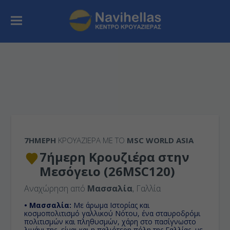
7ΉΜΕΡΗ
ΚΡΟΥΑΖΙΕΡΑ ΜΕ ΤΟ
MSC WORLD ASIA
7ήμερη Κρουζιέρα στην
Μεσόγειο (26MSC120)
Αναχώρηση από
Μασσαλία
, Γαλλία
• Μασσαλία:
Με άρωμα Ιστορίας και
κοσμοπολιτισμό γαλλικού Νότου, ένα σταυροδρόμι
πολιτισμών και πληθυσμών, χάρη στο πασίγνωστο
λιμάνι της, είναι και η παλιότερη πόλη της Γαλλίας, με