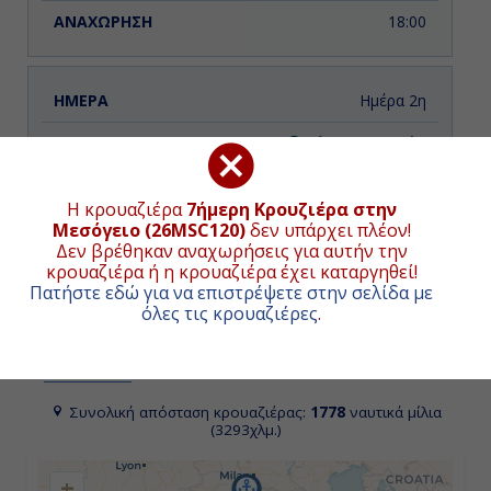
18:00
Ημέρα 2η
Γένοβα, Ιταλία
08:00
Η κρουαζιέρα
7ήμερη Κρουζιέρα στην
Μεσόγειο (26MSC120)
δεν υπάρχει πλέον!
16:00
Δεν βρέθηκαν αναχωρήσεις για αυτήν την
κρουαζιέρα ή η κρουαζιέρα έχει καταργηθεί!
Πατήστε εδώ για να επιστρέψετε στην σελίδα με
Ημέρα 3η
όλες τις κρουαζιέρες
.
Νάπολη (Πομπηία & Κάπρι), Ιταλία
ΧΑΡΤΗΣ ΚΡΟΥΑΖΙΕΡΑΣ
13:00
Συνολική απόσταση κρουαζιέρας:
1778
ναυτικά μίλια
(3293χλμ.)
20:00
+