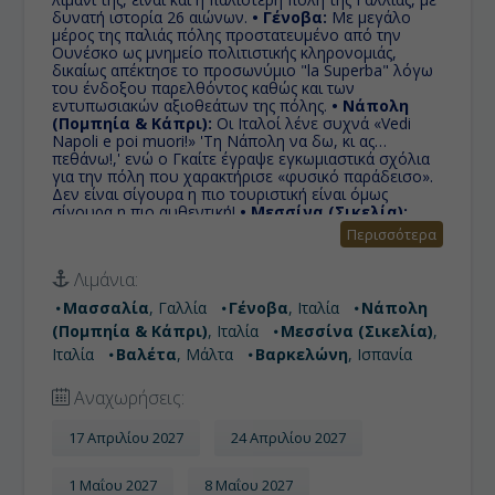
δυνατή ιστορία 26 αιώνων.
• Γένοβα:
Με μεγάλο
μέρος της παλιάς πόλης προστατευμένο από την
Ουνέσκο ως μνημείο πολιτιστικής κληρονομιάς,
δικαίως απέκτησε το προσωνύμιο "la Superba" λόγω
του ένδοξου παρελθόντος καθώς και των
εντυπωσιακών αξιοθεάτων της πόλης.
• Νάπολη
(Πομπηία & Κάπρι):
Οι Ιταλοί λένε συχνά «Vedi
Napoli e poi muori!» 'Τη Νάπολη να δω, κι ας
πεθάνω!,' ενώ ο Γκαίτε έγραψε εγκωμιαστικά σχόλια
για την πόλη που χαρακτήρισε «φυσικό παράδεισο».
Δεν είναι σίγουρα η πιο τουριστική είναι όμως
σίγουρα η πιο αυθεντική!
• Μεσσίνα (Σικελία):
Πύλη της Σικελίας, η τρίτη μεγαλύτερη πόλη της και
Περισσότερα
πρωτεύουσα της ομώνυμης επαρχίας, ιδρύθηκε από
τους Ελληνες αποίκους παίρνοντας αργότερα το
Λιμάνια:
σημερινό της όνομα, προς τιμήν της
πελοποννησιακής Μεσσήνης.
• Βαλέτα:
Ολόκληρη η
Μασσαλία
, Γαλλία
Γένοβα
, Ιταλία
Νάπολη
πόλη είναι ένα υπαίθριο μουσείο, με έντονα στοιχεία
(Πομπηία & Κάπρι)
, Ιταλία
Μεσσίνα (Σικελία)
,
μπαρόκ αρχιτεκτονικής και έχει ανακηρυχθεί από την
Ουνέσκο ως μνημείο παγκόσμιας πολιτιστικής
Ιταλία
Βαλέτα
, Μάλτα
Βαρκελώνη
, Ισπανία
κληρονομιάς.
• Βαρκελώνη:
Πρωτεύουσα της
Καταλωνίας, που τα έχει όλα και είναι από τους πιο
Αναχωρήσεις:
δημοφιλείς προορισμούς στην Ευρώπη.
17 Απριλίου 2027
24 Απριλίου 2027
1 Μαΐου 2027
8 Μαΐου 2027