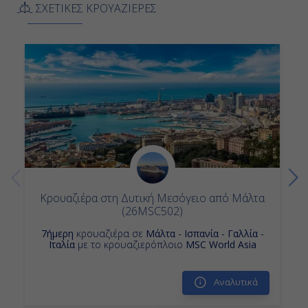
ΣΧΕΤΙΚΕΣ ΚΡΟΥΑΖΙΕΡΕΣ
Κρουαζιερα Ναπολη Πομπηια και Καπρι
Κρουαζιέρα στη Δυτική Μεσόγειο από Μάλτα
(26MSC502)
7ήμερη
κρουαζιέρα σε
Μάλτα - Ισπανία - Γαλλία -
Ιταλία
με το κρουαζιερόπλοιο
MSC World Asia
Αναλυτικά