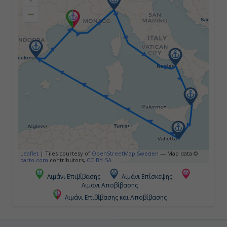
−
Ημέρα 4η
Μεσσίνα (Σικελία), Ιταλία
09:00
19:00
Ημέρα 5η
Βαλέτα, Μάλτα
08:00
Leaflet
|
Tiles courtesy of
OpenStreetMap Sweden
— Map data ©
carto.com
contributors,
CC-BY-SA
17:00
Λιμάνι Επιβίβασης
Λιμάνι Επίσκεψης
Λιμάνι Αποβίβασης
Λιμάνι Επιβίβασης και Αποβίβασης
Ημέρα 6η
Εν Πλω