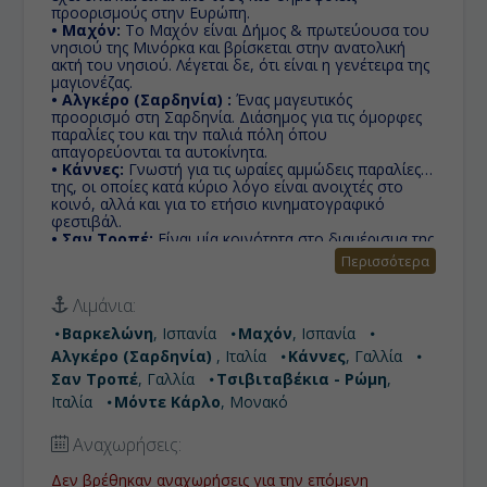
προορισμούς στην Ευρώπη.
• Μαχόν:
Το Μαχόν είναι Δήμος & πρωτεύουσα του
νησιού της Μινόρκα και βρίσκεται στην ανατολική
ακτή του νησιού. Λέγεται δε, ότι είναι η γενέτειρα της
μαγιονέζας.
• Αλγκέρο (Σαρδηνία) :
Ένας μαγευτικός
προορισμό στη Σαρδηνία. Διάσημος για τις όμορφες
παραλίες του και την παλιά πόλη όπου
απαγορεύονται τα αυτοκίνητα.
• Κάννες:
Γνωστή για τις ωραίες αμμώδεις παραλίες
της, οι οποίες κατά κύριο λόγο είναι ανοιχτές στο
κοινό, αλλά και για το ετήσιο κινηματογραφικό
φεστιβάλ.
• Σαν Τροπέ:
Eίναι μία κοινότητα στο διαμέρισμα της
Βαρ στη Νότια Γαλλία, στην ευρύτερη περιοχή της
Περισσότερα
Κυανής Ακτής. Διάσημο για τους λαμπερούς και
πλούσιους επισκέπτες του, αποκαλείται συχνά «η
Λιμάνια:
Μαρμπέγια της Γαλλίας».
• Τσιβιταβέκια - Ρώμη:
Πόλη με σπουδαία ιστορία
Βαρκελώνη
, Ισπανία
Μαχόν
, Ισπανία
και αξιοσημείωτη προσφορά στην επιστήμη, τον
Αλγκέρο (Σαρδηνία)
, Ιταλία
Κάννες
, Γαλλία
πολιτισμό και τις τέχνες. Γι' αυτό το λόγο, καθώς και
για τα πολυάριθμα και εξαιρετικής ομορφιάς μνημεία
Σαν Τροπέ
, Γαλλία
Τσιβιταβέκια - Ρώμη
,
της, της έχει αποδοθεί η προσωνυμία «η αιώνια
Ιταλία
Μόντε Κάρλο
, Μονακό
πόλη»
• Μόντε Κάρλο:
Είναι διάσημο τουριστικό θέρετρο,
Αναχωρήσεις:
καθώς έχει το διάσημο καζίνο της πόλης, όπως και για
τους αγώνες Φόρμουλα 1 που διεξάγονται στην
Δεν βρέθηκαν αναχωρήσεις για την επόμενη
πόλη.