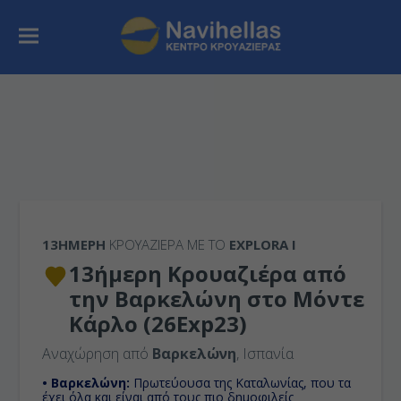
13ΉΜΕΡΗ
ΚΡΟΥΑΖΙΕΡΑ ΜΕ ΤΟ
EXPLORA I
13ήμερη Κρουαζιέρα από
την Βαρκελώνη στο Μόντε
Κάρλο (26Exp23)
Αναχώρηση από
Βαρκελώνη
, Ισπανία
• Βαρκελώνη:
Πρωτεύουσα της Καταλωνίας, που τα
έχει όλα και είναι από τους πιο δημοφιλείς