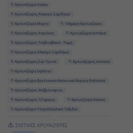
Ημέρα 11η
Κρουαζιερα Ιταλια
Κρουαζιερες Αλγκερο Σαρδηνια
Μόντε Κάρλο, Μονακό
Κρουαζιερα Μαχον
10ημερη Κρουαζιερα
-
Κρουαζιερες Απριλιος
Κρουαζιερα Ισπανια
-
Κρουαζιερες Τσιβιταβεκια - Ρωμη
Κρουαζιερα Αλγκερο Σαρδηνια
Ημέρα 12η
Κρουαζιερες Σαν Τροπε
Κρουαζιερες Ισπανια
Κρουαζιερα Explora I
Μόντε Κάρλο, Μονακό
Κρουαζιερα Βρεττανικα Νησια και Βορεια Θαλασσα
-
Κρουαζιερες Φεβρουαριος
-
Κρουαζιερες 10 ημερες
Κρουαζιερα Καννες
Κρουαζιερα Υπερατλαντικα Ταξιδια
Ημέρα 13η
Κρουαζιερες Μαιος
Κρουαζιερες Βαρκελωνη
ΣΧΕΤΙΚΕΣ ΚΡΟΥΑΖΙΕΡΕΣ
Κρουαζιερα Νοτ Αμερικη Ακτες Ειρηνικου και Χαβαη
Τσιβιταβέκια - Ρώμη, Ιταλία