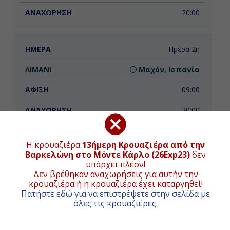
20:00
Ημέρα 2η
Μαχόν, Ισπανία
09:00
20:00
Η κρουαζιέρα
13ήμερη Κρουαζιέρα από την
Ημέρα 3η
Βαρκελώνη στο Μόντε Κάρλο (26Exp23)
δεν
υπάρχει πλέον!
Αλγκέρο (Σαρδηνία) , Ιταλία
ΧΑΡΤΗΣ ΚΡΟΥΑΖΙΕΡΑΣ
Δεν βρέθηκαν αναχωρήσεις για αυτήν την
κρουαζιέρα ή η κρουαζιέρα έχει καταργηθεί!
09:00
Πατήστε εδώ για να επιστρέψετε στην σελίδα με
όλες τις κρουαζιέρες
.
+
17:00
−