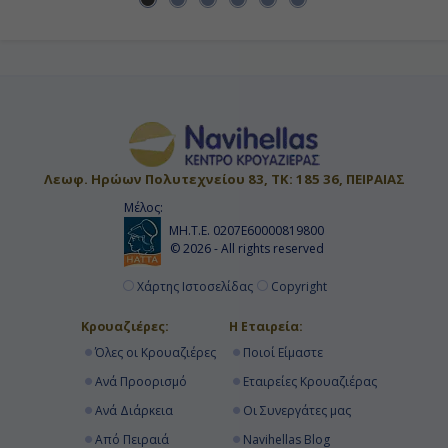
Κρουαζιερα 10 ημερες
Κρουαζιερες Explora I
10ημερες Κρουαζιερες
Κρουαζιερα Γαλλια
Κρουαζιερες Μονακο
Δεκαημερη Κρουαζιερα
Κρουαζιερες Γαλλια
Κρουαζιερα Απριλιος
Λεωφ. Ηρώων Πολυτεχνείου 83, ΤΚ: 185 36, ΠΕΙΡΑΙΑΣ
Μέλος:
ΜΗ.Τ.Ε. 0207Ε60000819800
© 2026 - All rights reserved
Χάρτης Ιστοσελίδας
Copyright
Κρουαζιέρες:
Η Εταιρεία:
Όλες οι Κρουαζιέρες
Ποιοί Είμαστε
Ανά Προορισμό
Εταιρείες Κρουαζιέρας
Ανά Διάρκεια
Οι Συνεργάτες μας
Από Πειραιά
Navihellas Blog