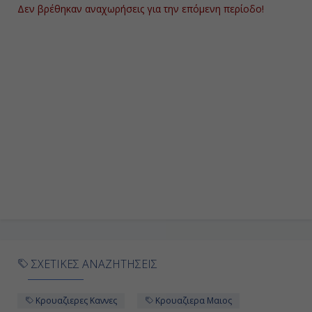
-
Δεν βρέθηκαν αναχωρήσεις για την επόμενη περίοδο!
Ημέρα 9η
Μόντε Κάρλο, Μονακό
-
-
Ημέρα 10η
Μόντε Κάρλο, Μονακό
-
ΣΧΕΤΙΚΕΣ ΑΝΑΖΗΤΗΣΕΙΣ
-
Κρουαζιερες Καννες
Κρουαζιερα Μαιος