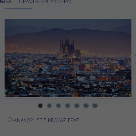
ΦΩΤΟΓΡΑΦΙΕΣ ΚΡΟΥΑΖΙΕΡΑΣ
-
-
Ημέρα 7η
Τσιβιταβέκια - Ρώμη, Ιταλία
07:00
18:00
Ημέρα 8η
Μόντε Κάρλο, Μονακό
ΑΝΑΧΩΡΗΣΕΙΣ ΚΡΟΥΑΖΙΕΡΑΣ
08:00