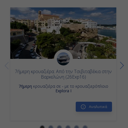
Κρουαζιερα Explora Journeys
Κρουαζιερα Ισπανια
Κρουαζιερα Βαλετα
7ημερες Κρουαζιερες
Κρουαζιερες Σορεντο
Κρουαζιερα απο Πειραιας
Κρουαζιερες Τζαρντινι Ναξος Ταορμινα-Σικελια
Κρουαζιερες Παλμα Μαγιορκα Βαλεαριδες
Κρουαζιερα Μαλτα
Κρουαζιερες Explora I
Κρουαζιερες Βαλετα
Επταημερη Κρουαζιερα
Κρουαζιερες 7 ημερες
7ήμερη κρουαζιέρα: Από την Τσιβιταβέκια στην
Βαρκελώνη (26Exp16)
7ήμερη
κρουαζιέρα σε
-
με το κρουαζιερόπλοιο
Explora I
Αναλυτικά