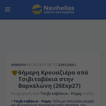
6ΉΜΕΡΗ
ΚΡΟΥΑΖΙΕΡΑ ΜΕ ΤΟ
EXPLORA I
6ήμερη Κρουαζιέρα από
Τσιβιταβέκια στην
Βαρκελώνη (26Exp27)
Αναχώρηση από
Τσιβιταβέκια - Ρώμη
, Ιταλία
• Τσιβιταβέκια - Ρώμη:
Πόλη με σπουδαία ιστορία
και αξιοσημείωτη προσφορά στην επιστήμη, τον