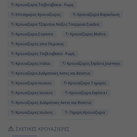
Κρουαζιερα Τσιβιταβεκια - Ρωμη
Επταημερες Κρουαζιερες
Κρουαζιερα Βαρκελωνη
Κρουαζιερα Τζαρντινι Ναξος Ταορμινα-Σικελια
Κρουαζιερα Σορεντο
Κρουαζιερες Μαλτα
Κρουαζιερες απο Πειραιας
Κρουαζιερες Τσιβιταβεκια - Ρωμη
Κρουαζιερες Ιταλια
Κρουαζιερες Explora Journeys
Κρουαζιερα Δαλματικες Ακτες και Βενετια
Κρουαζιερα Ιουνιος
Κρουαζιερα 7 ημερες
Κρουαζιερες Ιουνιος
Κρουαζιερα Explora I
Κρουαζιερες Δαλματικες Ακτες και Βενετια
Κρουαζιερες Ιουλιος
7ημερη Κρουαζιερα
Κρουαζιερα Παλμα Μαγιορκα Βαλεαριδες
ΣΧΕΤΙΚΕΣ ΚΡΟΥΑΖΙΕΡΕΣ
Κρουαζιερες Ισπανια
Κρουαζιερα Ιταλια