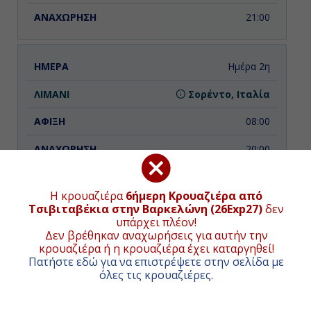
21:00
Ημέρα 2η
Σορέντο, Ιταλία
08:00
20:00
Η κρουαζιέρα
6ήμερη Κρουαζιέρα από
Ημέρα 3η
Τσιβιταβέκια στην Βαρκελώνη (26Exp27)
δεν
υπάρχει πλέον!
Τζαρντίνι Νάξος (Ταορμίνα-
ΧΑΡΤΗΣ ΚΡΟΥΑΖΙΕΡΑΣ
Δεν βρέθηκαν αναχωρήσεις για αυτήν την
Σικελία), Ιταλία
κρουαζιέρα ή η κρουαζιέρα έχει καταργηθεί!
Πατήστε εδώ για να επιστρέψετε στην σελίδα με
09:00
όλες τις κρουαζιέρες
.
+
19:00
−