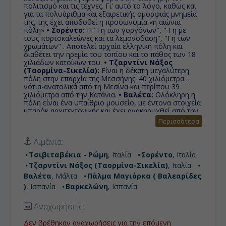
πολιτισμό και τις τέχνες. Γι' αυτό το λόγο, καθώς και
για τα πολυάριθμα και εξαιρετικής ομορφιάς μνημεία
της, της έχει αποδοθεί η προσωνυμία «η αιώνια
πόλη»
• Σορέντο:
Η "Γη των γοργόνων", " Γη με
τους πορτοκαλεώνες και τα λεμονοδάση", "Γη των
χρωμάτων" . Αποτελεί αρχαία ελληνική πόλη και
διαθέτει την ηρεμία του τοπίου και το πάθος των 18
χιλιάδων κατοίκων του.
• Τζαρντίνι Νάξος
(Ταορμίνα-Σικελία):
Είναι η δέκατη μεγαλύτερη
πόλη στην επαρχία της Μεσσήνης. 40 χιλιόμετρα
νότια-ανατολικά από τη Μεσίνα και περίπου 39
χιλιόμετρα από την Κατάνια.
• Βαλέτα:
Ολόκληρη η
πόλη είναι ένα υπαίθριο μουσείο, με έντονα στοιχεία
μπαρόκ αρχιτεκτονικής και έχει ανακηρυχθεί από την
Ουνέσκο ως μνημείο παγκόσμιας πολιτιστικής
Περισσότερα
κληρονομιάς.
• Πάλμα Μαγιόρκα ( Βαλεαρίδες ):
Είναι το μεγαλύτερο νησί των Βαλεαρίδων, μιας
Λιμάνια:
αυτόνομης κοινότητας της Ισπανίας. Η Πάλμα Ντε
Μαγιόρκα είναι η πρωτεύουσα του νησιού, ή όπως
Τσιβιταβέκια - Ρώμη
, Ιταλία
Σορέντο
, Ιταλία
την γνωρίζουν οι κάτοικοι του υπόλοιπου νησιού
Τζαρντίνι Νάξος (Ταορμίνα-Σικελία)
, Ιταλία
Ciutat, δηλαδή πόλη στα καταλανικά, παρόμοιο του
συνηθισμένου χαρακτηρισμού στα ελληνικά νησιά
Βαλέτα
, Μάλτα
Πάλμα Μαγιόρκα ( Βαλεαρίδες
'χώρα'.
• Βαρκελώνη:
Πρωτεύουσα της Καταλωνίας,
)
, Ισπανία
Βαρκελώνη
, Ισπανία
που τα έχει όλα και είναι από τους πιο δημοφιλείς
προορισμούς στην Ευρώπη.
Αναχωρήσεις:
Δεν βρέθηκαν αναχωρήσεις για την επόμενη