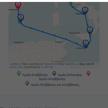
Ημέρα 4η
Βαλέτα, Μάλτα
09:00
18:00
Ημέρα 5η
Leaflet
|
Tiles courtesy of
OpenStreetMap Sweden
— Map data ©
Εν Πλω
carto.com
contributors,
CC-BY-SA
Λιμάνι Επιβίβασης
Λιμάνι Επίσκεψης
-
Λιμάνι Αποβίβασης
-
Λιμάνι Επιβίβασης και Αποβίβασης
Ημέρα 6η