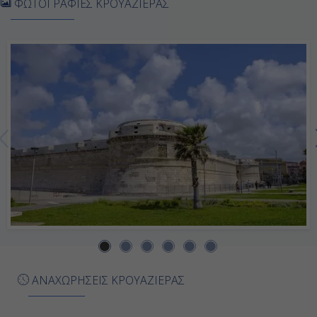
ΦΩΤΟΓΡΑΦΙΕΣ ΚΡΟΥΑΖΙΕΡΑΣ
Πάλμα Μαγιόρκα ( Βαλεαρίδες ),
Ισπανία
09:00
21:00
Ημέρα 7η
Βαρκελώνη, Ισπανία
Αποβίβαση
08:00
ΑΝΑΧΩΡΗΣΕΙΣ ΚΡΟΥΑΖΙΕΡΑΣ