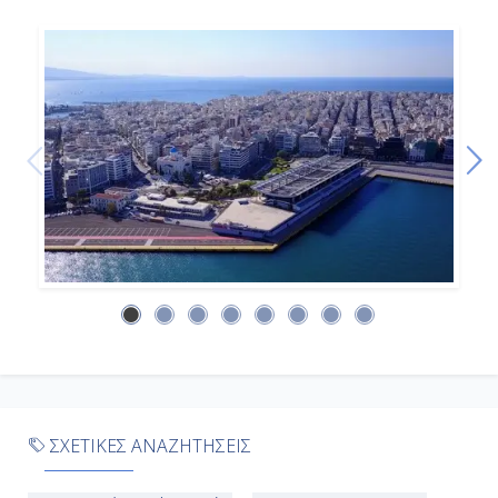
Ημέρα 9η
Κατάκολο (Αρχ. Ολυμπία), Ελλάδα
07:00
17:00
Ημέρα 10η
Σαντορίνη, Ελλάδα
09:00
20:00
ΣΧΕΤΙΚΕΣ ΑΝΑΖΗΤΗΣΕΙΣ
Ημέρα 11η