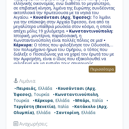
ελληνικής οικονομίας, ενώ διαθέτει το μεγαλύτερο,
σε επιβατική κίνηση, λιμένα της Ευρώπης συνδέοντας
ακτοπλοϊκά την πρωτεύουσα με τα νησιά του
Αιγαίου.
• Κουσάντασι (Αρχ. Έφεσος):
Το λιμάνι
για την επίσκεψη στην Αρχαία Έφεσσο, ένα από τα
μεγαλύτερα υπαίθρια μουσεία στον κόσμο, η οποία
απέχει μόλις 19 χιλιόμετρα.
• Κωνσταντινούπολη:
Ιστορική, μοντέρνα, παραδοσιακή, η
Κωνσταντινούπολη είναι πολλές πόλεις σε μια!
•
Κέρκυρα:
Ο τόπος που φιλοξένησε τον Οδυσσέα,
τον πολυμήχανο ήρωα του Ομήρου, ο τόπος που
διάλεξε ο Ποσειδώνας για να χαρεί τον έρωτά του με
την Αμφιτρήτη, είναι ο ίδιος που εξακολουθεί να
φιλοξενεί και να εμπνέει τους σημερινούς
επισκέπτες.
• Μπάρι:
Πρωτεύουσα της ομώνυμης
Περισσότερα
επαρχίας και της περιφέρειας της Απουλίας της Ιταλίας
στην Αδριατική θάλασσα. Αποτελεί το δεύτερο πιο
Λιμάνια:
σημαντικό οικονομικό κέντρο της νότιας Ιταλίας μετά
τη Νάπολη.
• Τεργέστη (Βενετία):
Πολύ κοντά στα
Πειραιάς
, Ελλάδα
Κουσάντασι (Αρχ.
σύνορα με τη Σλοβενία. Τον 18ο αιώνα ανάπτυξε
Έφεσος)
, Τουρκία
Κωνσταντινούπολη
,
γρήγορα το εξωτερικό εμπόριο και το εμπορικό
ναυτικό της γνώρισε μεγάλη ακμή.
• Κατάκολο (Αρχ.
Τουρκία
Κέρκυρα
, Ελλάδα
Μπάρι
, Ιταλία
Ολυμπία):
Παραλιακή κωμόπολη, με φυσικές
Τεργέστη (Βενετία)
, Ιταλία
Κατάκολο (Αρχ.
ομορφιές και σε μικρή απόσταση από την Αρχαία
Ολυμπία)
, Ελλάδα
Σαντορίνη
, Ελλάδα
Ολυμπία, όπου γίνονταν οι Ολυμπιακοί αγώνες στην
αρχαιότητα.
• Σαντορίνη:
Είναι το καλύτερο νησί
στην Ευρώπη και 4ο στον κόσμο. Άλλη μια πρωτιά για
Αναχωρήσεις:
το αγαπημένο μας νησί και κορυφαίο στον κόσμο!