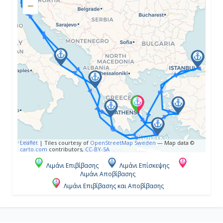
−
Ημέρα 4η
Εν Πλω
-
-
Ημέρα 5η
Κέρκυρα, Ελλάδα
13:00
Leaflet
|
Tiles courtesy of
OpenStreetMap Sweden
— Map data ©
carto.com
contributors,
CC-BY-SA
21:00
Λιμάνι Επιβίβασης
Λιμάνι Επίσκεψης
Λιμάνι Αποβίβασης
Λιμάνι Επιβίβασης και Αποβίβασης
Ημέρα 6η
Μπάρι, Ιταλία