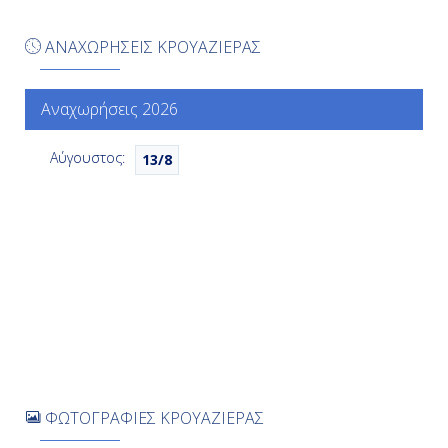
07:00
ΑΝΑΧΩΡΗΣΕΙΣ ΚΡΟΥΑΖΙΕΡΑΣ
14:00
Αναχωρήσεις 2026
Ημέρα 7η
Αύγουστος:
13/8
Τεργέστη (Βενετία), Ιταλία
09:00
19:00
Ημέρα 8η
Εν Πλω
-
ΦΩΤΟΓΡΑΦΙΕΣ ΚΡΟΥΑΖΙΕΡΑΣ
-