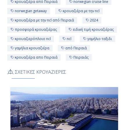
κρουαζιέρα από Πειραιά
norwegian cruise line
Πειραιάς, Ελλάδα
norwegian getaway
κρουαζιέρα με την ncl
κρουαζιέρα με την ncl από Πειραιά
2024
06:00
προσφορά κρουαζιέρας
ειδική τιμή κρουαζιέρας
Αποβίβαση
κρουαζιερόπλοιο ncl
ncl
γαμήλιο ταξιδι
γαμήλια κρουαζιέρα
από Πειραιά
κρουαζιέρα απο Πειραιά
Πειραιάς
ΣΧΕΤΙΚΕΣ ΚΡΟΥΑΖΙΕΡΕΣ