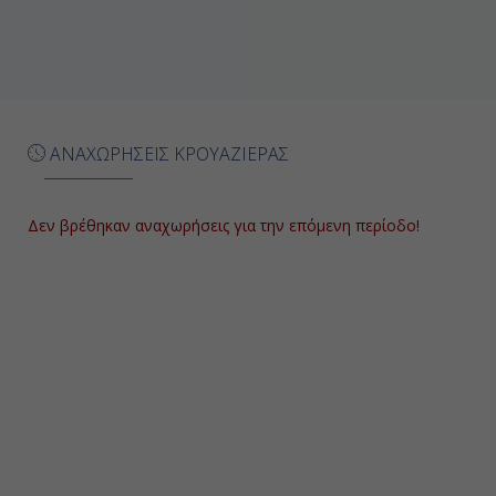
17:00
Ημέρα 6η
Όσλο
(Νορβηγία)
ΑΝΑΧΩΡΗΣΕΙΣ ΚΡΟΥΑΖΙΕΡΑΣ
08:00
18:00
Δεν βρέθηκαν αναχωρήσεις για την επόμενη περίοδο!
Ημέρα 7η
Εν Πλω
-
-