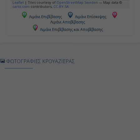
Κοπεγχάγη (Δανία)
Leaflet
|
Tiles courtesy of
OpenStreetMap Sweden
— Map data ©
carto.com
contributors,
CC-BY-SA
18:00
Λιμάνι Επιβίβασης
Λιμάνι Επίσκεψης
Λιμάνι Αποβίβασης
-
Λιμάνι Επιβίβασης και Αποβίβασης
Ημέρα 4η
Κοπεγχάγη (Δανία)
ΦΩΤΟΓΡΑΦΙΕΣ ΚΡΟΥΑΖΙΕΡΑΣ
-
18:00
Ημέρα 5η
Σκάγκεν (Δανία)
08:00