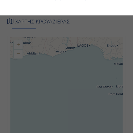
Ημέρα 2η
Εν Πλω
ΧΑΡΤΗΣ ΚΡΟΥΑΖΙΕΡΑΣ
-
+
-
−
Ημέρα 3η
Χελσιμποργκ (Σουηδία)
07:00
16:00
Ημέρα 4η