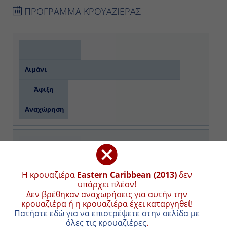
ΠΡΟΓΡΑΜΜΑ ΚΡΟΥΑΖΙΕΡΑΣ
Λιμάνι
Άφιξη
Αναχώρηση
Ημέρα 1η
Fort Lauderdale (Αμερική)
Η κρουαζιέρα
Eastern Caribbean (2013)
δεν
υπάρχει πλέον!
-
Δεν βρέθηκαν αναχωρήσεις για αυτήν την
κρουαζιέρα ή η κρουαζιέρα έχει καταργηθεί!
17:00
Πατήστε εδώ για να επιστρέψετε στην σελίδα με
όλες τις κρουαζιέρες
.