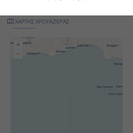
Ημέρα 2η
Nassau, Bahamas
ΧΑΡΤΗΣ ΚΡΟΥΑΖΙΕΡΑΣ
07:00
+
15:00
−
Ημέρα 3η
Εν Πλω
-
-
Ημέρα 4η