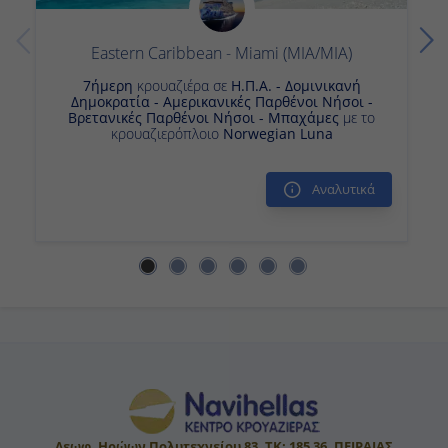
07:00
Eastern Caribbean - Miami (MIA/MIA)
-
7ήμερη
κρουαζιέρα σε
Η.Π.Α. - Δομινικανή
Δημοκρατία - Αμερικανικές Παρθένοι Νήσοι -
Βρετανικές Παρθένοι Νήσοι - Μπαχάμες
με το
κρουαζιερόπλοιο
Norwegian Luna
Αναλυτικά
Λεωφ. Ηρώων Πολυτεχνείου 83, ΤΚ: 185 36, ΠΕΙΡΑΙΑΣ