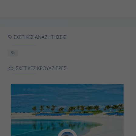
Ημέρα 9η
Εν Πλω
-
ΣΧΕΤΙΚΕΣ ΑΝΑΖΗΤΗΣΕΙΣ
-
Ημέρα 10η
ΣΧΕΤΙΚΕΣ ΚΡΟΥΑΖΙΕΡΕΣ
Half Moon (Μπαχάμες)
08:00
16:00
Ημέρα 11η
Fort Lauderdale (Αμερική)