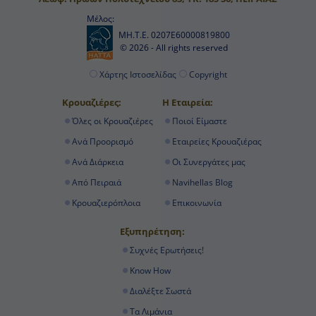
Μέλος:
ΜΗ.Τ.Ε. 0207Ε60000819800
© 2026 - All rights reserved
Χάρτης Ιστοσελίδας
Copyright
Κρουαζιέρες:
Η Εταιρεία:
Όλες οι Κρουαζιέρες
Ποιοί Είμαστε
Ανά Προορισμό
Εταιρείες Κρουαζιέρας
Ανά Διάρκεια
Οι Συνεργάτες μας
Από Πειραιά
Navihellas Blog
Κρουαζιερόπλοια
Επικοινωνία
Εξυπηρέτηση:
Συχνές Ερωτήσεις!
Know How
Διαλέξτε Σωστά
Τα Λιμάνια