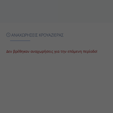
17:00
Ημέρα 7η
St. Johns (Αντίκουα)
ΑΝΑΧΩΡΗΣΕΙΣ ΚΡΟΥΑΖΙΕΡΑΣ
08:00
17:00
Δεν βρέθηκαν αναχωρήσεις για την επόμενη περίοδο!
Ημέρα 8η
St. Thomas (Παρθένοι Νήσοι)
08:00
17:00