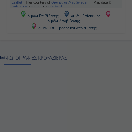
San Juan (Πόρτο Ρίκο)
Leaflet
|
Tiles courtesy of
OpenStreetMap Sweden
— Map data ©
carto.com
contributors,
CC-BY-SA
12:00
Λιμάνι Επιβίβασης
Λιμάνι Επίσκεψης
Λιμάνι Αποβίβασης
20:00
Λιμάνι Επιβίβασης και Αποβίβασης
Ημέρα 5η
Gustavia (St. Barts)
ΦΩΤΟΓΡΑΦΙΕΣ ΚΡΟΥΑΖΙΕΡΑΣ
09:00
17:00
Ημέρα 6η
Roseau (Δομινικανική Δημοκρατία)
08:00