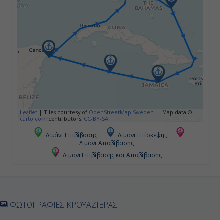
Ότσο Ρίος, Τζαμάικα
08:00
16:00
Ημέρα 5η
Τζώρτζ Τάουν, Κέιμαν Νήσοι
Leaflet
|
Tiles courtesy of
OpenStreetMap Sweden
— Map data ©
carto.com
contributors,
CC-BY-SA
08:00
Λιμάνι Επιβίβασης
Λιμάνι Επίσκεψης
Λιμάνι Αποβίβασης
16:00
Λιμάνι Επιβίβασης και Αποβίβασης
Ημέρα 6η
Κοζουμέλ, Μεξικό
ΦΩΤΟΓΡΑΦΙΕΣ ΚΡΟΥΑΖΙΕΡΑΣ