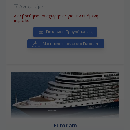
κοραλλιογενή ύφαλο του κόσμου. Ετοιμαστείτε για
Αναχωρήσεις:
βουτιές που θα σας κόψουν την ανάσα, κολύμπι σε
καταγάλανα νερά δίπλα σε δελφίνια και θαλάσσια
Δεν βρέθηκαν αναχωρήσεις για την επόμενη
σπορ!
περίοδο!
Εκτύπωση Προγράμματος
Μία ημέρα επάνω στο Eurodam
Eurodam