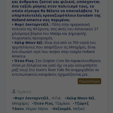
και άνθρωποι ζεστοί και φιλικοί, υπόσχονται
ένα ταξίδι μύησης στον πολιτισμό τους, το
οποίο σίγουρα θα θέλετε να επαναλάβετε. To
υπερπολυτελές κρουαζιερόπλοιο Eurodam της
Holland America σας περιμένει.
• Φορτ Λοvτερντέϊλ :
Πόλη στην αμερικανική
πολιτεία της Φλόριντα, στις ακτές του Ατλαντικού 37
χιλιόμετρα βόρεια του Μαϊάμι και Δημοφιλής
τουριστικός προορισμός.
• Χαλφ Μουν Κέϊ:
Είναι ένα από τα 700 νησιά του
αρχιπελάγους που απαρτίζουν τις Μπαχάμες. Είναι
ένα ιδιωτικό νησί που ανήκει στην εταιρία Holland
America.
• Ότσο Ρίος:
Στο Dolphin Core θα παρακολουθήσετε
show με δελφίνια και γιατί όχι να μην κολυμπήσετε
μαζί τους! Στο Dunn’s River Falls θα αναρριχηθείτε σε
εντυπωσιακούς καταράκτες σχηματίζοντας μια
ανθρώπινη αλυσίδα με τους άλλους επισκέπτες.
Περισσότερα
• Τζώρτζ Τάουν:
Φύγαμε για Καραιβική στα νησιά
Κέιμαν και συγκεκριμένα στην πρωτεύουσά τους
Λιμάνια:
Τζωρτζτάουν για απόλυτη χαλάρωση, εξαιρετικό
φαγητό, έντονη νυχτερινή ζωή και φοβερά
Φορτ Λοvτερντέϊλ
, Η.Π.Α.
Χαλφ Μουν Κέϊ
,
υποβρύχια αξιοθέατα και προσβάσιμους υφάλους.
Μπαχάμες
Ότσο Ρίος
, Τζαμάικα
Τζώρτζ
• Κοζουμέλ:
Νησί του Μεξικού στην Καραϊβική
Τάουν
, Κέιμαν Νήσοι
Κοζουμέλ
, Μεξικό
βρίσκεται πάνω στο δεύτερο μεγαλύτερο