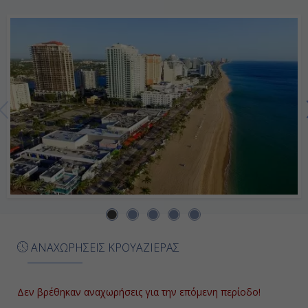
11:00
23:00
Ημέρα 7η
Εν Πλω
-
-
Ημέρα 8η
Φορτ Λοvτερντέϊλ , Η.Π.Α.
ΑΝΑΧΩΡΗΣΕΙΣ ΚΡΟΥΑΖΙΕΡΑΣ
07:00
Αποβίβαση
Δεν βρέθηκαν αναχωρήσεις για την επόμενη περίοδο!