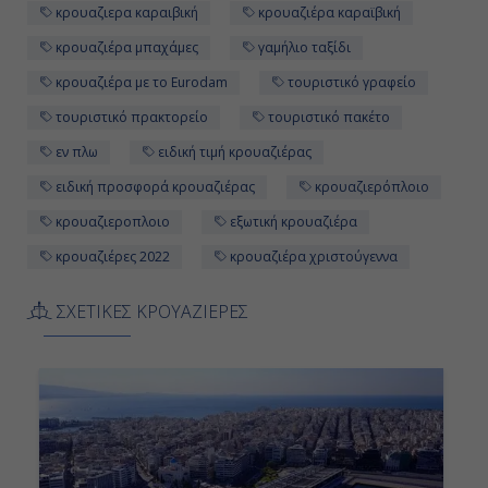
κρουαζιερα καραιβική
κρουαζιέρα καραϊβική
κρουαζιέρα μπαχάμες
γαμήλιο ταξίδι
κρουαζιέρα με το Eurodam
τουριστικό γραφείο
τουριστικό πρακτορείο
τουριστικό πακέτο
εν πλω
ειδική τιμή κρουαζιέρας
ειδική προσφορά κρουαζιέρας
κρουαζιερόπλοιο
κρουαζιεροπλοιο
εξωτική κρουαζιέρα
κρουαζιέρες 2022
κρουαζιέρα χριστούγεννα
ΣΧΕΤΙΚΕΣ ΚΡΟΥΑΖΙΕΡΕΣ