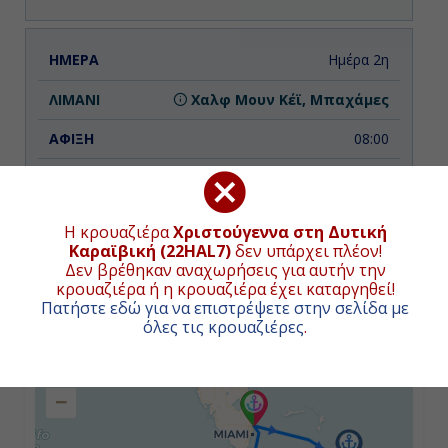
Ημέρα 2η
Χαλφ Μουν Κέϊ, Μπαχάμες
08:00
16:00
Η κρουαζιέρα
Χριστούγεννα στη Δυτική
Καραϊβική (22HAL7)
δεν υπάρχει πλέον!
Ημέρα 3η
Δεν βρέθηκαν αναχωρήσεις για αυτήν την
κρουαζιέρα ή η κρουαζιέρα έχει καταργηθεί!
Εν Πλω
ΧΑΡΤΗΣ ΚΡΟΥΑΖΙΕΡΑΣ
Πατήστε εδώ για να επιστρέψετε στην σελίδα με
όλες τις κρουαζιέρες
.
-
+
-
−
Ημέρα 4η