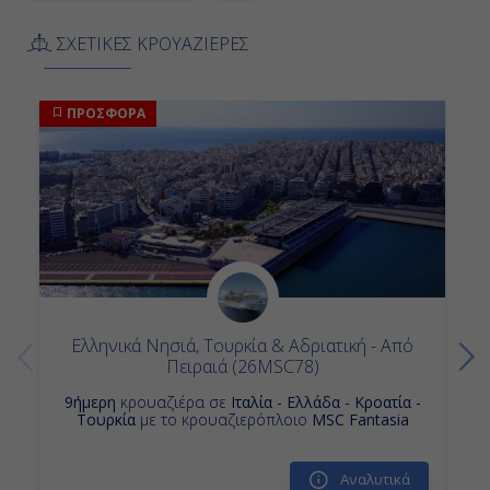
Ολόκληρη Μέρα
ΣΧΕΤΙΚΕΣ ΚΡΟΥΑΖΙΕΡΕΣ
Ημέρα 13
ΠΡΟΣΦΟΡΑ
Ρώμη / Τσιβιταβέκια (Ιταλία)
Αποβίβαση
-
Ελληνικά Νησιά, Τουρκία & Αδριατική - Από
Πειραιά (26MSC78)
9ήμερη
κρουαζιέρα σε
Ιταλία - Ελλάδα - Κροατία -
Τουρκία
με το κρουαζιερόπλοιο
MSC Fantasia
Αναλυτικά