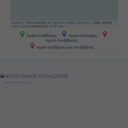
Σαντορίνη
Ολόκληρη Μέρα
Leaflet
|
Tiles courtesy of
OpenStreetMap Sweden
— Map data ©
carto.com
contributors,
CC-BY-SA
Λιμάνι Επιβίβασης
Λιμάνι Επίσκεψης
Λιμάνι Αποβίβασης
Ημέρα 5
Λιμάνι Επιβίβασης και Αποβίβασης
Ρόδος
Ολόκληρη Μέρα
ΦΩΤΟΓΡΑΦΙΕΣ ΚΡΟΥΑΖΙΕΡΑΣ
Ημέρα 6
Λεμεσσός
Ολόκληρη Μέρα
Ημέρα 7