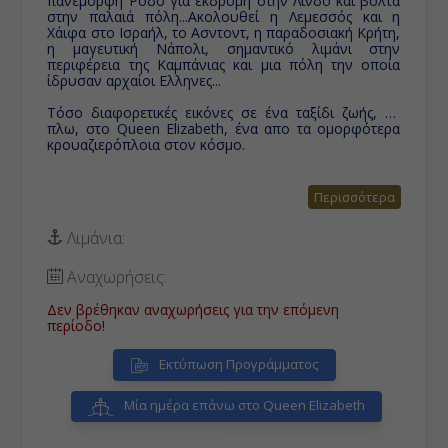
πανέμορφη Ρόδο για εκδρομή στην Λίνδο και βόλτα
στην παλαιά πόλη...Ακολουθεί η Λεμεσσός και η
Χάιφα στο Ισραήλ, το Ασντοντ, η παραδοσιακή Κρήτη,
η μαγευτική Νάπολι, σημαντικό λιμάνι στην
περιφέρεια της Καμπάνιας και μια πόλη την οποία
ίδρυσαν αρχαίοι Ελληνες...
Τόσο διαφορετικές εικόνες σε ένα ταξίδι ζωής, εν
πλω, στο Queen Elizabeth, ένα απο τα ομορφότερα
κρουαζιερόπλοια στον κόσμο.
Περισσότερα
Λιμάνια:
Αναχωρήσεις:
Δεν βρέθηκαν αναχωρήσεις για την επόμενη
περίοδο!
Εκτύπωση Προγράμματος
Μία ημέρα επάνω στο Queen Elizabeth