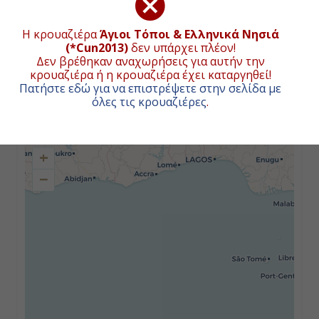
Επιβίβαση
Η κρουαζιέρα
Άγιοι Τόποι & Ελληνικά Νησιά
(*Cun2013)
δεν υπάρχει πλέον!
Δεν βρέθηκαν αναχωρήσεις για αυτήν την
Ημέρα 2
κρουαζιέρα ή η κρουαζιέρα έχει καταργηθεί!
Πατήστε εδώ για να επιστρέψετε στην σελίδα με
Εν Πλω
ΧΑΡΤΗΣ ΚΡΟΥΑΖΙΕΡΑΣ
όλες τις κρουαζιέρες
.
-
+
-
−
Ημέρα 3
Κατάκολο
Ολόκληρη Μέρα
Ημέρα 4