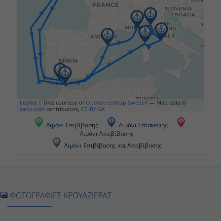
Καντίζ ( Σεβίλλη ), Ισπανία
Ολόκληρη
Ημέρα
Ημέρα 5η
Εν Πλω
Leaflet
|
Tiles courtesy of
OpenStreetMap Sweden
— Map data ©
carto.com
contributors,
CC-BY-SA
-
Λιμάνι Επιβίβασης
Λιμάνι Επίσκεψης
Λιμάνι Αποβίβασης
-
Λιμάνι Επιβίβασης και Αποβίβασης
Ημέρα 6η
Βαρκελώνη, Ισπανία
ΦΩΤΟΓΡΑΦΙΕΣ ΚΡΟΥΑΖΙΕΡΑΣ
Ολόκληρη