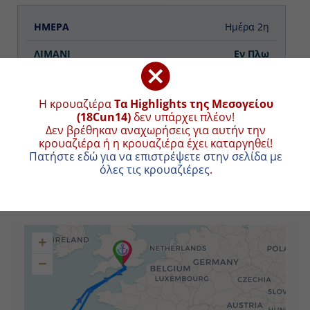
Ημέρα 2η
Εν Πλω
-
Η κρουαζιέρα
Τα Highlights της Μεσογείου
-
(18Cun14)
δεν υπάρχει πλέον!
Δεν βρέθηκαν αναχωρήσεις για αυτήν την
κρουαζιέρα ή η κρουαζιέρα έχει καταργηθεί!
Πατήστε εδώ για να επιστρέψετε στην σελίδα με
Ημέρα 3η
όλες τις κρουαζιέρες
.
Εν Πλω
ΧΑΡΤΗΣ ΚΡΟΥΑΖΙΕΡΑΣ
-
+
-
−
Ημέρα 4η