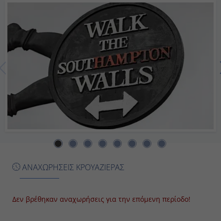
Ημέρα
Ημέρα 7η
Μόντε Κάρλο, Μονακό
Ολόκληρη
Ημέρα
Ημέρα 8η
Λα Σπέτσια (Φλωρεντία-Πίζα), Ιταλία
ΑΝΑΧΩΡΗΣΕΙΣ ΚΡΟΥΑΖΙΕΡΑΣ
Ολόκληρη
Ημέρα
Δεν βρέθηκαν αναχωρήσεις για την επόμενη περίοδο!