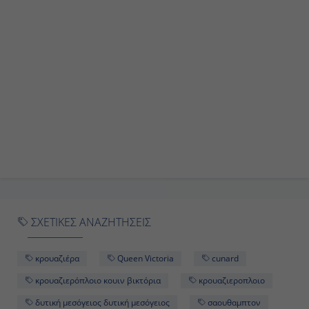
Ημέρα 9η
Τσιβιταβέκια - Ρώμη, Ιταλία
Ολόκληρη
Ημέρα
Ημέρα 10η
Προπριάνο, Γαλλία
Ολόκληρη
ΣΧΕΤΙΚΕΣ ΑΝΑΖΗΤΗΣΕΙΣ
Ημέρα
κρουαζιέρα
Queen Victoria
cunard
Ημέρα 11η
κρουαζιερόπλοιο κουιν βικτόρια
κρουαζιεροπλοιο
δυτική μεσόγειος δυτική μεσόγειος
σαουθαμπτον
Εν Πλω