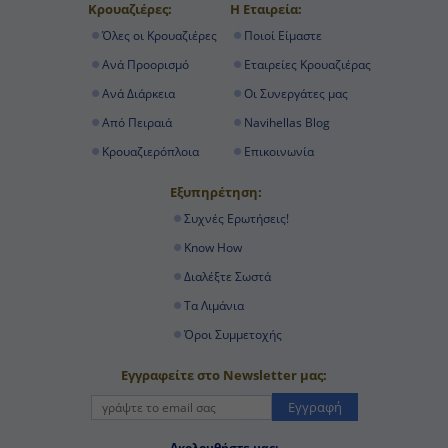
Κρουαζιέρες:
Η Εταιρεία:
Όλες οι Κρουαζιέρες
Ποιοί Είμαστε
Ανά Προορισμό
Εταιρείες Κρουαζιέρας
Ανά Διάρκεια
Οι Συνεργάτες μας
Από Πειραιά
Navihellas Blog
Κρουαζιερόπλοια
Επικοινωνία
Εξυπηρέτηση:
Συχνές Ερωτήσεις!
Know How
Διαλέξτε Σωστά
Τα Λιμάνια
Όροι Συμμετοχής
Εγγραφείτε στο Newsletter μας:
Εγγραφή
Ακολουθήστε μας: