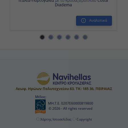
Ιταλία-Πορτογαλία
με το κρουαζιερόπλοιο
Costa
-
Diadema
Αναλυτικά
Ημέρα 14η
Εν Πλω
-
-
Ημέρα 15η
Σαουθάμπτον (Λονδίνο), Αγγλία
Λεωφ. Ηρώων Πολυτεχνείου 83, ΤΚ: 185 36, ΠΕΙΡΑΙΑΣ
Μέλος:
Αποβίβαση
ΜΗ.Τ.Ε. 0207Ε60000819800
© 2026 - All rights reserved
-
Χάρτης Ιστοσελίδας
Copyright