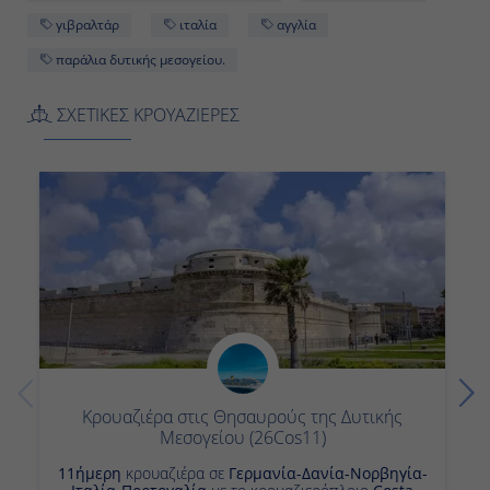
γιβραλτάρ
ιταλία
αγγλία
-
παράλια δυτικής μεσογείου.
-
ΣΧΕΤΙΚΕΣ ΚΡΟΥΑΖΙΕΡΕΣ
Ημέρα 12η
Γιβραλτάρ, Γιβραλτάρ
Ημέρα
Ημέρα
Ημέρα 13η
Εν Πλω
Κρουαζιέρα στις Θησαυρούς της Δυτικής
Μεσογείου (26Cos11)
-
11ήμερη
κρουαζιέρα σε
Γερμανία-Δανία-Νορβηγία-