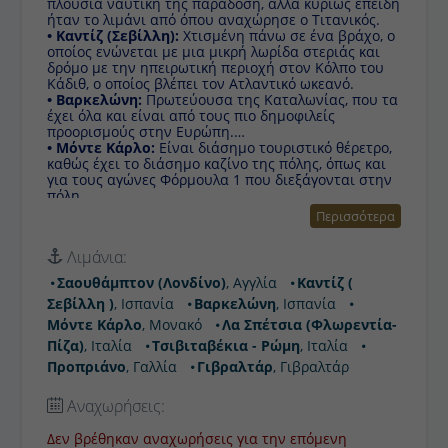
πλούσια ναυτική της παράδοση, αλλά κυρίως επειδή
ήταν το λιμάνι από όπου αναχώρησε ο Τιτανικός.
• Καντίζ (Σεβίλλη):
Χτισμένη πάνω σε ένα βράχο, ο
οποίος ενώνεται με μια μικρή λωρίδα στεριάς και
δρόμο με την ηπειρωτική περιοχή στον Κόλπο του
Κάδιθ, ο οποίος βλέπει τον Ατλαντικό ωκεανό.
• Βαρκελώνη:
Πρωτεύουσα της Καταλωνίας, που τα
έχει όλα και είναι από τους πιο δημοφιλείς
προορισμούς στην Ευρώπη.
• Μόντε Κάρλο:
Είναι διάσημο τουριστικό θέρετρο,
καθώς έχει το διάσημο καζίνο της πόλης, όπως και
για τους αγώνες Φόρμουλα 1 που διεξάγονται στην
πόλη.
• Λα Σπέτσια (Φλωρεντία-Πίζα):
Αυτό το λιμάνι
Περισσότερα
προτείνουμε να το χρησιμοποιήσετε, ανάλογα με το
χρόνο σας ,ως αφετηρία για να γνωρίσετε μια απ’
Λιμάνια:
τις πιο ξακουστές πόλεις της Ιταλίας όπως η
Φλωρεντία ή η Πίζα.
Σαουθάμπτον (Λονδίνο)
, Αγγλία
Καντίζ (
• Τσιβιταβέκια (Ρώμη):
Πόλη με σπουδαία ιστορία
Σεβίλλη )
, Ισπανία
Βαρκελώνη
, Ισπανία
και αξιοσημείωτη προσφορά στην επιστήμη, τον
πολιτισμό και τις τέχνες. Γι' αυτό το λόγο, καθώς και
Μόντε Κάρλο
, Μονακό
Λα Σπέτσια (Φλωρεντία-
για τα πολυάριθμα και εξαιρετικής ομορφιάς
Πίζα)
, Ιταλία
Τσιβιταβέκια - Ρώμη
, Ιταλία
μνημεία της, της έχει αποδοθεί η προσωνυμία «η
Προπριάνο
, Γαλλία
Γιβραλτάρ
, Γιβραλτάρ
αιώνια πόλη»
• Προπριάνο:
Eίναι μια κοινότητα στο τμήμα Corse-
du-Sud της Γαλλίας στο νησί της Κορσικής.
Αναχωρήσεις:
• Γιβραλτάρ:
" Ο Βράχος", μια πόλη, μια Χώρα γιατί
που αλλού θα βρείτε μια πόλη, που παρά το μικρό
Δεν βρέθηκαν αναχωρήσεις για την επόμενη