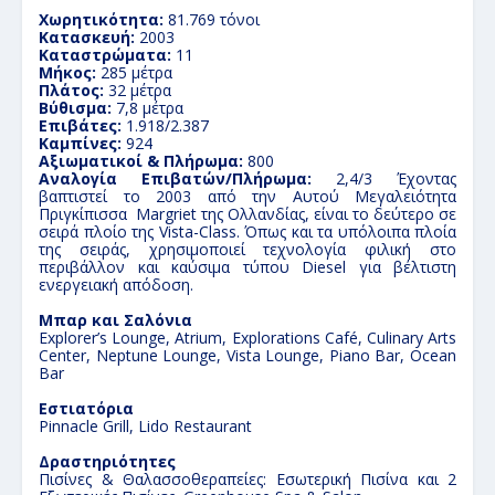
Χωρητικότητα:
81.769 τόνοι
Κατασκευή:
2003
Καταστρώματα:
11
Μήκος:
285 μέτρα
Πλάτος:
32 μέτρα
Βύθισμα:
7
,
8 μέτρα
Επιβάτες:
1.918/2.387
Καμπίνες:
924
Αξιωματικοί & Πλήρωμα:
800
Αναλογία Επιβατών/Πλήρωμα:
2
,4/3
Έχοντας
βαπτιστεί το 2003 από την Αυτού Μεγαλειότητα
Πριγκίπισσα Margriet της Ολλανδίας, είναι το δεύτερο σε
σειρά πλοίο της Vista-Class. Όπως και τα υπόλοιπα πλοία
της σειράς, χρησιμοποιεί τεχνολογία φιλική στο
περιβάλλον και καύσιμα τύπου Diesel για βέλτιστη
ενεργειακή απόδοση.
Μπαρ και Σαλόνια
Explorer’s Lounge
,
Atrium
,
Explorations Café
,
Culinary Arts
Center
,
Neptune Lounge
,
Vista Lounge
,
Piano Bar,
Ocean
Bar
Εστιατόρια
Pinnacle Grill
,
Lido Restaurant
Δραστηριότητες
Πισίνες & Θαλασσοθεραπείες:
Εσωτερική Πισίνα και 2