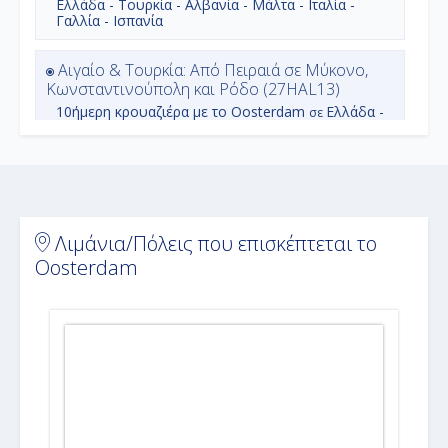
Ελλάδα - Τουρκία - Αλβανία - Μάλτα - Ιταλία -
Γαλλία - Ισπανία
Αιγαίο & Τουρκία: Από Πειραιά σε Μύκονο,
Κωνσταντινούπολη και Ρόδο (27HAL13)
10ήμερη
κρουαζιέρα με το
Oosterdam
Ελλάδα -
σε
Τουρκία
Ακτές Αδριατικής - 11 Ημέρες (26HAL137)
11ήμερη
κρουαζιέρα με το
Oosterdam
Ελλάδα -
σε
Αλβανία - Μάλτα - Ιταλία - Γαλλία - Ισπανία
Λιμάνια/Πόλεις που επισκέπτεται το
Oosterdam
Ανατολική Μεσόγειος & Άγιοι Τόποι από
Πειραιά (26HAL156)
21 ημέρες και άνω
κρουαζιέρα με το
Oosterdam
σε
Ελλάδα - Αίγυπτος - Ισραήλ - Κύπρος - Τουρκία
Από την Ισπανία στη Φλόριντα (26HAL139)
14ήμερη
κρουαζιέρα με το
Oosterdam
Ισπανία -
σε
Γιβραλτάρ - Βερμούδες - Η.Π.Α.