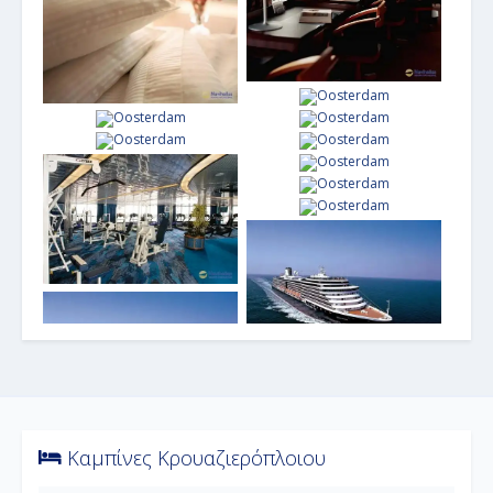
Καμπίνες Κρουαζιερόπλοιου