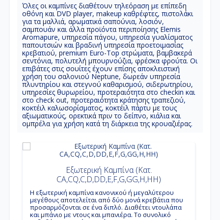
Όλες οι καμπίνες διαθέτουν τηλεόραση με επίπεδη
οθόνη και DVD player, makeup καθρέφτες, πιστολάκι
για τα μαλλιά, αρωματικά σαπούνια, λοσιόν,
σαμπουάν και άλλα προϊόντα περιποίησης Elemis
Aromapure, υπηρεσία πάγου, υπηρεσία γυαλίσματος
παπουτσιών και βραδινή υπηρεσία προετοιμασίας
κρεβατιού, premium Euro-Top στρώματα, βαμβακερά
σεντόνια, πολυτελή μπουρνούζια, φρέσκα φρούτα. Οι
επιβάτες στις σουίτες έχουν επίσης αποκλειστική
χρήση του σαλονιού Neptune, δωρεάν υπηρεσία
πλυντηρίου και στεγνού καθαρισμού, σιδερωτηρίου,
υπηρεσίες θυρωρείου, προτεραιότητα στο checkin και
στο check out, προτεραιότητα κράτησης τραπεζιού,
κοκτέιλ καλωσορίσματος, κοκτέιλ πάρτυ με τους
αξιωματικούς, ορεκτικά πριν το δείπνο, κιάλια και
ομπρέλα για χρήση κατά τη διάρκεια της κρουαζιέρας.
Εξωτερική Καμπίνα (Κατ.
CA,CQ,C,D,DD,E,F,G,GG,H,HH)
Η εξωτερική καμπίνα κανονικού ή μεγαλύτερου
μεγέθους αποτελείται από δύο μονά κρεβάτια που
προσαρμόζονται σε ένα διπλό. Διαθέτει ντουλάπα
και μπάνιο με ντους και μπανιέρα. Το συνολικό