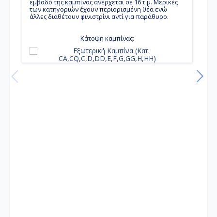
εμβαδό της καμπίνας ανέρχεται σε 16 τ.μ. Μερικές
των κατηγοριών έχουν περιορισμένη θέα ενώ
άλλες διαθέτουν φινιστρίνι αντί για παράθυρο.
Η
μ
π
Κάτοψη καμπίνας:
κ
κ