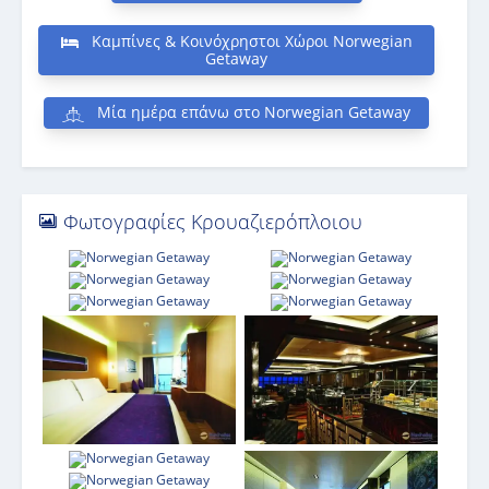
Καμπίνες & Κοινόχρηστοι Χώροι Norwegian
Getaway
Μία ημέρα επάνω στο Norwegian Getaway
Φωτογραφίες Κρουαζιερόπλοιου