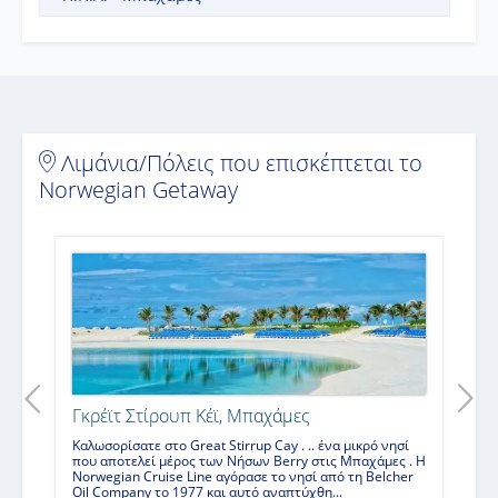
Απολαυστική 2ήμερη Κρουαζιέρα στις
Μπαχάμες (27NCL42)
2ήμερη
κρουαζιέρα με το
Norwegian Getaway
σε
Η.Π.Α. - Μπαχάμες
Λιμάνια/Πόλεις που επισκέπτεται το
Απόδραση στις Μαγευτικές Μπαχάμες
Norwegian Getaway
(25NCL63)
4ήμερη
κρουαζιέρα με το
Norwegian Getaway
σε
Αμερική - Μπαχάμες
Παρθένες Νήσοι & Μπαχάμες - Από Ορλάντο
(NCL238)
7ήμερη
κρουαζιέρα με το
Norwegian Getaway
σε
Η.Π.Α. - Δομινικανή Δημοκρατία - Αμερικανικές
Παρθένοι Νήσοι - Βρετανικές Παρθένοι Νήσοι -
Μπαχάμες
Γκρέϊτ Στίρουπ Κέϊ, Μπαχάμες
Σύντομη απόδραση στις Μπαχάμες (26NCL38)
Καλωσορίσατε στο Great Stirrup Cay . .. ένα μικρό νησί
που αποτελεί μέρος των Νήσων Berry στις Μπαχάμες . Η
4ήμερη
κρουαζιέρα με το
Norwegian Getaway
σε
Norwegian Cruise Line αγόρασε το νησί από τη Belcher
Η.Π.Α. - Μπαχάμες
Oil Company το 1977 και αυτό αναπτύχθη...