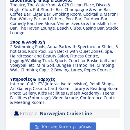
Διασκέδαση
,
Μπαρ
&
Σαλόνια
Theatre, The Waterfront & 678 Ocean Place, Disco &
Night Club, Pub/Sports Bar, Champagne & wine Bar,
Coffee Bar, Cigar Bar, Smoking Room, Cocktail & Martini
Bar, Whisky Bar and Others, Pool Bar, Outdoor Bar,
Comedy Bar, Live Music Venue, Svedka & Inniskillin Ice
Bar, The Haven Lounge, Beach Clubs, Casino Bar, Studio
Lounge.
Σπορ
&
Αναψυχή
2 Swimming Pools, Aqua Park with Spectacular Slides, 6
hot tabs, Kid’s Pool, Sun Decks with Quiet Zones, Spa,
Hairdresser and Beauty Salon, Fitness Centre,
Jogging/Walking Track, Sports Court for Basketball and
Voleyball etc, Mini Golf, Bungee Trampoline, Climbing
Wall, Climbing Cage, 2 Bowling Lanes, Ropes Course.
Υπηρεσίες
&
Παροχές
Internet Café, iTV (interactive television), Retail Shops,
Art Gallery, Casino, Card Room, Library & Reading Room,
Photo Gallery, Kid’s Facilities (Splash Academy), Teens’
Facilities (Entourage), Video Arcade, Conference Centre
& Meeting Rooms.
Εταιρεία:
Norwegian Cruise Line
Κάτοψη Καταστρωμάτων