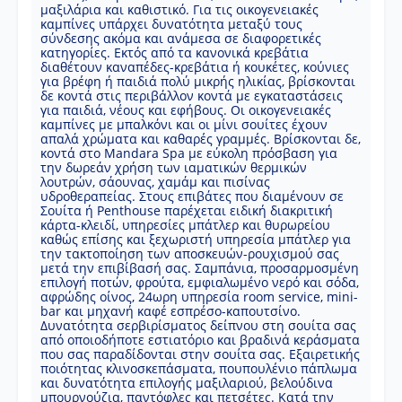
μαξιλάρια και καθιστικό. Για τις οικογενειακές
καμπίνες υπάρχει δυνατότητα μεταξύ τους
σύνδεσης ακόμα και ανάμεσα σε διαφορετικές
κατηγορίες. Εκτός από τα κανονικά κρεβάτια
διαθέτουν καναπέδες-κρεβάτια ή κουκέτες, κούνιες
για βρέφη ή παιδιά πολύ μικρής ηλικίας, βρίσκονται
δε κοντά στις περιβάλλον κοντά με εγκαταστάσεις
για παιδιά, νέους και εφήβους. Οι οικογενειακές
καμπίνες με μπαλκόνι και οι μίνι σουίτες έχουν
απαλά χρώματα και καθαρές γραμμές. Βρίσκονται δε,
κοντά στο Mandara Spa με εύκολη πρόσβαση για
την δωρεάν χρήση των ιαματικών θερμικών
λουτρών, σάουνας, χαμάμ και πισίνας
υδροθεραπείας. Στους επιβάτες που διαμένουν σε
Σουίτα ή Penthouse παρέχεται ειδική διακριτική
κάρτα-κλειδί, υπηρεσίες μπάτλερ και θυρωρείου
καθώς επίσης και ξεχωριστή υπηρεσία μπάτλερ για
την τακτοποίηση των αποσκευών-ρουχισμού σας
μετά την επιβίβασή σας. Σαμπάνια, προσαρμοσμένη
επιλογή ποτών, φρούτα, εμφιαλωμένο νερό και σόδα,
αφρώδης οίνος, 24ωρη υπηρεσία room service, mini-
bar και μηχανή καφέ εσπρέσο-καπουτσίνο.
Δυνατότητα σερβιρίσματος δείπνου στη σουίτα σας
από οποιοδήποτε εστιατόριο και βραδινά κεράσματα
που σας παραδίδονται στην σουίτα σας. Εξαιρετικής
ποιότητας κλινοσκεπάσματα, πουπουλένιο πάπλωμα
και δυνατότητα επιλογής μαξιλαριού, βελούδινα
μπουρνούζια, παντόφλες και πετσέτες. Κατά την