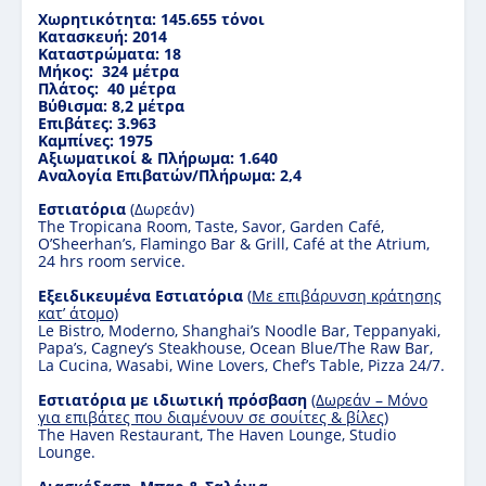
Χωρητικότητα: 145.655
τ
όνοι
Κατασκευή: 2014
Καταστρώματα: 1
8
Mήκος:
324
μέτρα
Πλάτος:
40
μέτρα
Βύθισμα:
8,2
μέτρα
Επιβάτες: 3.96
3
Καμπίνες: 1975
Αξιωματικοί & Πλήρωμα: 1.
640
Αναλογία Επιβατών/Πλήρωμα: 2,
4
Εστιατόρια
(Δωρεάν)
The Tropicana Room, Taste, Savor, Garden Café,
O’Sheerhan’s, Flamingo Bar & Grill, Café at the Atrium,
24 hrs room service.
E
ξειδικευμένα Εστιατόρια
(
M
ε επιβάρυνση κράτησης
κατ’ άτομο)
Le Bistro, Moderno, Shanghai’s Noodle Bar, Teppanyaki,
Papa’s, Cagney’s Steakhouse, Ocean Blue/The Raw Bar,
La Cucina, Wasabi, Wine Lovers, Chef’s Table, Pizza 24/7.
Εστιατόρια με ιδιωτική πρόσβαση
(Δωρεάν – Μόνο
για επιβάτες που διαμένουν σε σουίτες & βίλες)
Τhe Haven Restaurant, The Haven Lounge, Studio
Lounge.