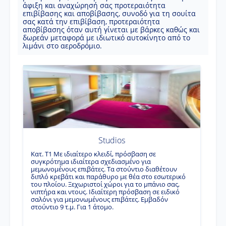
άφιξη και αναχώρησή σας προτεραιότητα
επιβίβασης και αποβίβασης, συνοδό για τη σουίτα
σας κατά την επιβίβαση, προτεραιότητα
αποβίβασης όταν αυτή γίνεται με βάρκες καθώς και
δωρεάν μεταφορά με ιδιωτικό αυτοκίνητο από το
λιμάνι στο αεροδρόμιο.
Κ
δ
π
ο
α
ε
Studios
δ
κ
Κατ. Τ1 Με ιδιαίτερο κλειδί, πρόσβαση σε
συγκρότημα ιδιαίτερα σχεδιασμένο για
μεμωνομένους επιβάτες. Τα στούντιο διαθέτουν
διπλό κρεβάτι και παράθυρο με θέα στο εσωτερικό
του πλοίου. Ξεχωριστοί χώροι για το μπάνιο σας,
νιπτήρα και ντους. Ιδιαίτερη πρόσβαση σε ειδικό
σαλόνι για μεμονωμένους επιβάτες. Εμβαδόν
στούντιο 9 τ.μ. Για 1 άτομο.