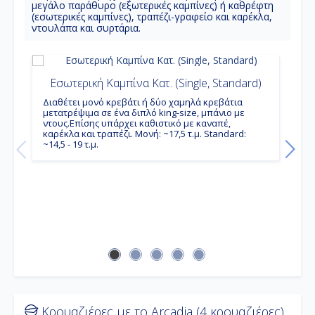
μεγάλο παράθυρο (εξωτερικές καμπίνες) ή καθρέφτη
(εσωτερικές καμπίνες), τραπέζι-γραφείο και καρέκλα,
ντουλάπα και συρτάρια.
Εσωτερική Καμπίνα Κατ. (Single, Standard)
Διαθέτει μονό κρεβάτι ή δύο χαμηλά κρεβάτια
μετατρέψιμα σε ένα διπλό king-size, μπάνιο με
ντους.Επίσης υπάρχει καθιστικό με καναπέ,
Δ
καρέκλα και τραπέζι. Μονή: ~17,5 τ.μ. Standard:
μ
~14,5 - 19 τ.μ.
ν
κ
σ
~
Κρουαζιέρες με το Arcadia (4 κρουαζιέρες)