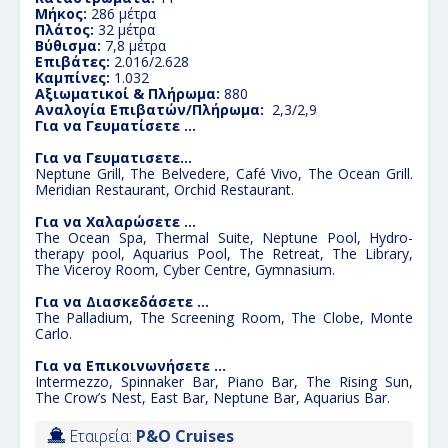
Μήκος:
286 μέτρα
Πλάτος:
32 μέτρα
Βύθισμα:
7,8 μέτρα
Επιβάτες:
2.016/2.628
Καμπίνες:
1.032
Αξιωματικοί & Πλήρωμα:
880
Αναλογία Επιβατών/Πλήρωμα:
2,3/2,9
Για να Γευματίσετε …
Για να Γευματισετε…
Neptune Grill, The Belvedere, Café Vivo, The Ocean Grill.
Meridian Restaurant, Orchid Restaurant.
Για να Χαλαρώσετε …
The Ocean Spa, Thermal Suite, Neptune Pool, Hydro-
therapy pool, Aquarius Pool, The Retreat, The Library,
The Viceroy Room, Cyber Centre, Gymnasium.
Για να Διασκεδάσετε …
The Palladium, The Screening Room, The Clobe, Monte
Carlo.
Για να Επικοινωνήσετε …
Intermezzo, Spinnaker Bar, Piano Bar, The Rising Sun,
The Crow’s Nest, East Bar, Neptune Bar, Aquarius Bar.
Εταιρεία:
P&O Cruises