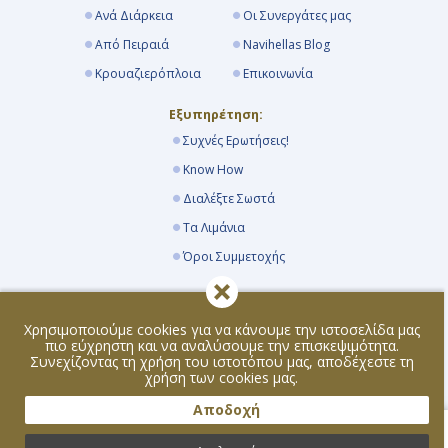
Ανά Διάρκεια
Οι Συνεργάτες μας
Από Πειραιά
Navihellas Blog
Κρουαζιερόπλοια
Επικοινωνία
Εξυπηρέτηση:
Συχνές Ερωτήσεις!
Know How
Διαλέξτε Σωστά
Τα Λιμάνια
Όροι Συμμετοχής
Εγγραφείτε στο Newsletter μας:
Χρησιμοποιούμε cookies για να κάνουμε την ιστοσελίδα μας
Εγγραφή
πιο εύχρηστη και να αναλύσουμε την επισκεψιμότητα.
Συνεχίζοντας τη χρήση του ιστοτόπου μας, αποδέχεστε τη
Ακολουθήστε μας:
χρήση των cookies μας.
Αποδοχή
Απαγορεύεται η αναπαραγωγή του περιεχομένου της