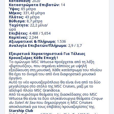
Κατασκευή:
2020
Καταστρώματα Επιβατών:
14
Ύψος:
65 μέτρα
Μήκος:
331,43 μέτρα
Πλάτος:
43 μέτρα
Βύθισμα:
8,7 μέτρα
Ταχύτητα:
22,2 μίλια/
ώρα
Επιβάτες:
4.488 / 5,654
Καμπίνες:
2.244
Αξιωματικοί & Πλήρωμα:
1.536
Αναλογία Επιβατών/Πλήρωμα:
2,9 / 3,7
Εξαιρετικά Χαρακτηριστικά Για Τέλειες
Κρουαζιέρες Κάθε Εποχή !
Το ομώνυμο MSC Virtuosa προέρχεται από τη λέξη
«βιρτουόζος», που σημαίνει κάποιος με υψηλή
εξειδίκευση στη μουσική.
Κάθε κατάστρωμα του πλοίου
θα έχει το όνομά του από ένα διαφορετικό μουσικό
όργανο.
Αυτό το νέο κρουαζιερόπλοιο θα είναι ένα από τα δύο
μεγαλύτερα στο στόλο της MSC Cruises, μαζί με το
αδελφό πλοίο MSC Grandiosa.
Από τα κυριότερα θεάματα της διασκέδασης στο MSC
Virtuosa θα είναι τα δύο ολοκαίνουργια θεάματα
Cirque
du Soleil At Sea
που δημιούργησε η MSC Crruises
αποκλειστικά για τους επιβάτες-‘κρουαζιερίστες’ της.
Starship Club