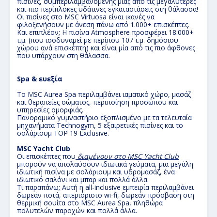
πισίνες, συμπεριλαμβανομένης μιας από τις μεγαλύτερες
και πιο περίπλοκες υδάτινες εγκαταστάσεις στη θάλασσα!
Οι πισίνες στο MSC Virtuosa είναι ικανές να
φιλοξενήσουν με άνεση πάνω από 1.000+ επισκέπτες.
Και επιπλέον; Η πισίνα Atmosphere προσφέρει 18.000+
τ.μ. (που ισοδυναμεί με περίπου 107 τ.μ. δημόσιου
χώρου ανά επισκέπτη) και είναι μία από τις πιο άφθονες
που υπάρχουν στη θάλασσα
.
Spa & ευεξία
Το MSC Aurea Spa περιλαμβάνει ιαματικό χώρο, μασάζ
και θεραπείες σώματος, περιποίηση προσώπου και
υπηρεσίες ομορφιάς.
Πανοραμικό γυμναστήριο εξοπλισμένο με τα τελευταία
μηχανήματα Technogym, 5 εξαιρετικές πισίνες και το
σολάριουμ TOP 19 Exclusive.
MSC Yacht Club
Οι επισκέπτες που
διαμένουν στο MSC Yacht Club
μπορούν να απολαύσουν ιδιωτικά γεύματα, μια μεγάλη
ιδιωτική πισίνα με σολάριουμ και υδρομασάζ, ένα
ιδιωτικό σαλόνι και μπαρ και πολλά άλλα.
Τι παραπάνω; Αυτή η all-inclusive εμπειρία περιλαμβάνει
δωρεάν ποτά, απεριόριστο wi-fi, δωρεάν πρόσβαση στη
θερμική σουίτα στο MSC Aurea Spa, πληθώρα
πολυτελών παροχών και πολλά άλλα.