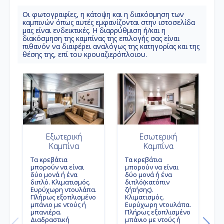
Oι φωτογραφίες, η κάτοψη και η διακόσμηση των
καμπινών όπως αυτές εμφανίζονται στην ιστοσελίδα
μας είναι ενδεικτικές. Η διαρρύθμιση ή/και η
διακόσμηση της καμπίνας της επιλογής σας είναι
πιθανόν να διαφέρει αναλόγως της κατηγορίας και της
θέσης της, επί του κρουαζιερόπλοιου.
Εξωτερική
Εσωτερική
Καμπίνα
Καμπίνα
Tα κρεβάτια
Tα κρεβάτια
μπορούν να είναι
μπορούν να είναι
T
δύο μονά ή ένα
δύο μονά ή ένα
μ
διπλό. Κλιματισμός.
διπλό(κατόπιν
δ
Ευρύχωρη ντουλάπα.
ζήτήσης).
δ
Πλήρως εξοπλισμένο
Κλιματισμός.
Ε
μπάνιο με ντούς ή
Ευρύχωρη ντουλάπα.
Π
μπανιέρα.
Πλήρως εξοπλισμένο
μ
Διαδραστική
μπάνιο με ντούς ή