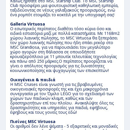
Καλώς ήρθατε στο MSC Starship Club. Το MSC Starship
Club προσφέρει μια φουτουριστική καθηλωτική εμπειρία,
ταξιδεύοντας σε νέους γαλαξιακούς προορισμούς, ενώ
ένα ρομπότ ετοιμάζει το κοκτέιλ με την υπογραφή σας!
Galleria Virtuosa
Ο εσωτερικός περίπατος διαθέτει τόσο κύρια όσο και
ειδικά εστιατόρια μαζί με πολλά καταστήματα. Με 1168m2
χώρου λιανικής πώλησης, το MSC Virtuosa θα ξεπεράσει
τον χώρο λιανικής πώλησης που ήδη σπάει ρεκόρ στο
MSC Grandiosa, για να παρουσιάσει τον μεγαλύτερο
χώρο αγορών στη θάλασσα σε οποιοδήποτε
κρουαζιερόπλοιο με 11 μπουτίκ τελευταίας τεχνολογίας
και πάνω από 250 μάρκες.
Ο περίπατος προορίζεται να
γίνει ο απόλυτος προορισμός για τις δυνατότητες
κοινωνικοποίησης και ψυχαγωγίας των επισκεπτών!
Οικογένεια & παιδιά
Η MSC Cruises είναι γνωστή για τις βραβευμένες
οικογενειακές προσφορές της και έχει μακροχρόνια
συνεργασία με τον Όμιλο LEGO για το σχεδιασμό των
χώρων των παιδικών κλαμπ, καθώς και των
δραστηριοτήτων επί του πλοίου. Ανακαλύψτε όλες τις
δραστηριότητες και υπηρεσίες για παιδιά, εφήβους,
έφηβους και τους γονείς τους εδώ!
Πισίνες MSC Virtuosa
Οι αριθμοί δεν λένε ψέματα - 5 εξαιρετικές και μοναδικές