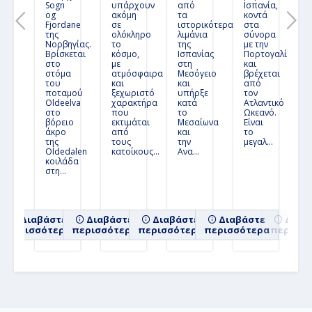
Sogn
υπάρχουν
από
Ισπανία,
Πορτογαλία - Ισπανία - Γιβραλτάρ
og
ακόμη
τα
κοντά
Fjordane
σε
ιστορικότερα
στα
της
ολόκληρο
λιμάνια
σύνορα
Ισπανία, Πορτογαλία και Γιβραλτάρ
Νορβηγίας.
το
της
με την
(26MSC462)
Βρίσκεται
κόσμο,
Ισπανίας
Πορτογαλία
στο
με
στη
και
9ήμερη
κρουαζιέρα με το
MSC Virtuosa
Αγγλία -
σε
στόμα
ατμόσφαιρα
Μεσόγειο
βρέχεται
Γαλλία - Πορτογαλία - Γιβραλτάρ - Ισπανία
του
και
και
από
ποταμού
ξεχωριστό
υπήρξε
τον
Oldeelva
χαρακτήρα
κατά
Ατλαντικό
στο
που
το
Ωκεανό.
Κρουαζιέρα στον Κόλπο των Βάσκων
βόρειο
εκτιμάται
Μεσαίωνα
Είναι
(26MSC471)
άκρο
από
και
το
.
της
τους
την
μεγαλ...
7ήμερη
κρουαζιέρα με το
MSC Virtuosa
Αγγλία -
σε
Oldedalen
κατοίκους...
Ανα...
Γαλλία - Ισπανία
κοιλάδα
στη...
Νορβηγία, Γαλλία και Ισπανία - Από
Σαουθάμπτον (26MSC474)
Διαβάστε
14ήμερη
κρουαζιέρα με το
Διαβάστε
Διαβάστε
MSC Virtuosa
Διαβάστε
Αγγλία -
Διαβ
σε
περισσότερα
περισσότερα
περισσότερα
περισσότερα
περισσό
Νορβηγία - Γαλλία - Ισπανία
Νορβηγικά Φιόρδ από Σαουθάμπτον
(26MSC459)
7ήμερη
κρουαζιέρα με το
MSC Virtuosa
Αγγλία -
σε
Νορβηγία