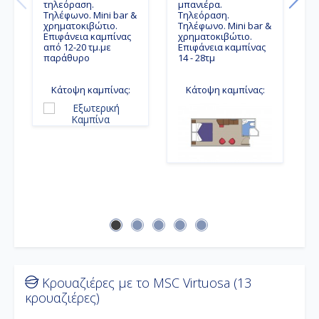
μ
τηλεόραση.
μπανιέρα.
Δ
Τηλέφωνο. Mini bar &
Τηλεόραση.
τ
χρηματοκιβώτιο.
Τηλέφωνο. Mini bar &
Τ
Επιφάνεια καμπίνας
χρηματοκιβώτιο.
χ
από 12-20 τμ.με
Επιφάνεια καμπίνας
Κ
παράθυρο
14 - 28τμ
Ε
α
ι
Κάτοψη καμπίνας:
Κάτοψη καμπίνας:
Κρουαζιέρες με το MSC Virtuosa (13
κρουαζιέρες)