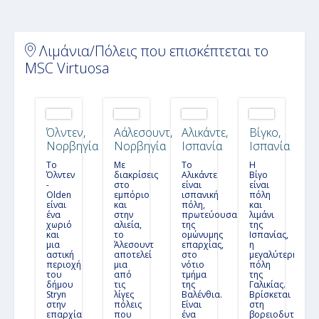
7ήμερη
κρουαζιέρα με το
MSC Virtuosa
Αγγλία -
σε
Γαλλία - Ισπανία
Λιμάνια/Πόλεις που επισκέπτεται το
Ιβηρική Χερσόνησος & Κανάρια Νησιά - Από
MSC Virtuosa
Σαουθάμπτον (26MSC460)
12ήμερη
κρουαζιέρα με το
MSC Virtuosa
Αγγλία -
σε
Ισπανία - Πορτογαλία
Όλντεν,
Αάλεσουντ,
Αλικάντε,
Βίγκο,
Ιβηρική Χερσόνησος - Από το Σαουθάμπτον
Νορβηγία
Νορβηγία
Ισπανία
Ισπανία
στη Βαρκελώνη (26MSC532)
9ήμερη
κρουαζιέρα με το
MSC Virtuosa
Ιταλία -
σε
To
Με
Το
Η
Γαλλία - Ισπανία
Όλντεν
διακρίσεις
Αλικάντε
Βίγο
-
στο
είναι
είναι
Olden
εμπόριο
ισπανική
πόλη
είναι
και
πόλη,
και
Ιβηρική Χερσόνησος και Γιβραλτάρ - 14
ένα
στην
πρωτεύουσα
λιμάνι
Ημέρες (26MSC475)
χωριό
αλιεία,
της
της
και
το
ομώνυμης
Ισπανίας,
14ήμερη
κρουαζιέρα με το
MSC Virtuosa
Αγγλία -
σε
μια
Άλεσουντ
επαρχίας,
η
Πορτογαλία - Ισπανία - Γιβραλτάρ
αστική
αποτελεί
στο
μεγαλύτερη
περιοχή
μια
νότιο
πόλη
του
από
τμήμα
της
Ισπανία, Πορτογαλία & Γιβραλτάρ - 14 Ημέρες
δήμου
τις
της
Γαλικίας.
Stryn
λίγες
Βαλένθια.
Βρίσκεται
(26MSC470)
στην
πόλεις
Είναι
στη
14ήμερη
επαρχία
κρουαζιέρα με το
που
MSC Virtuosa
ένα
Αγγλία -
βορειοδυτική
σε