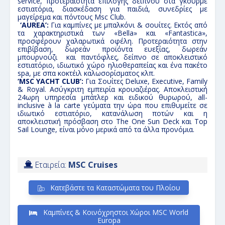
service, προτεραιότητα επιλογής δείπνου στα γκουρμέ
εστιατόρια, διασκέδαση για παιδιά, συνεδρίες με
μαγείρεμα και πόντους Msc Club.
‘AUREA’:
Για καμπίνες με μπαλκόνι & σουίτες. Εκτός από
τα χαρακτηριστικά των «Bella» και «Fantastica»,
προσφέρουν χαλαρωτικά οφέλη. Προτεραιότητα στην
επιβίβαση, δωρεάν προϊόντα ευεξίας, δωρεάν
μπουρνούζι και παντόφλες, δείπνο σε αποκλειστικό
εστιατόριο, ιδιωτικό χώρο ηλιοθεραπείας και ένα πακέτο
spa, με σπα κοκτέιλ καλωσορίσματος κλπ.
‘MSC YACHT CLUB’:
Για Σουίτες Deluxe, Executive, Family
& Royal. Aσύγκριτη εμπειρία κρουαζιέρας. Aποκλειστική
24ωρη υπηρεσία μπάτλερ και ειδικού θυρωρού, all-
inclusive à la carte γεύματα την ώρα που επιθυμείτε σε
ιδιωτικό εστιατόριο, κατανάλωση ποτών και η
αποκλειστική πρόσβαση στο The One Sun Deck και Top
Sail Lounge, είναι μόνο μερικά από τα άλλα προνόμια.
Εταιρεία:
MSC Cruises
Κατεβάστε τα Καταστώματα του Πλοίου
Καμπίνες & Κοινόχρηστοι Χώροι MSC World
Europa