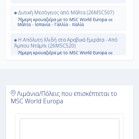
Δυτική Μεσόγειος από Μάλτα (26MSC507)
7ήμερη
κρουαζιέρα με το
MSC World Europa
σε
Μάλτα - Ισπανία - Γαλλία - Ιταλία
Η Απόλυτη Χλιδή στα Αραβικά Εμιράτα - Από
Άμπου Ντάμπι (26MSC520)
7ήμερη
κρουαζιέρα με το
MSC World Europa
σε
Ηνωμένα Αραβικά Εμιράτα - Μπαχρέιν - Κατάρ
Η Απόλυτη Χλιδή στα Αραβικά Εμιράτα - Από
Ντουμπάι (26MSC521)
7ήμερη
κρουαζιέρα με το
MSC World Europa
σε
Ηνωμένα Αραβικά Εμιράτα - Μπαχρέιν - Κατάρ
Λιμάνια/Πόλεις που επισκέπτεται το
MSC World Europa
Η Απόλυτη Χλιδή στα Αραβικά Εμιράτα - Από
Ντόχα (26MSC522)
7ήμερη
κρουαζιέρα με το
MSC World Europa
σε
Κατάρ - Ηνωμένα Αραβικά Εμιράτα - Μπαχρέιν