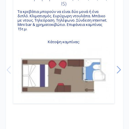
IS)
Tα κρεβάτια μπορούν να είναι δύο μονά ή ένα
διπλό. Κλιματισμός. Ευρύχωρη ντουλάπα. Μπάνιο
T
με ντους. Τηλεόραση. Τηλέφωνο. Σύνδεση internet.
δ
Mini bar & χρηματοκιβώτιο. Επιφάνεια καμπίνας
μ
15τ.μ.
M
1
Κάτοψη καμπίνας: