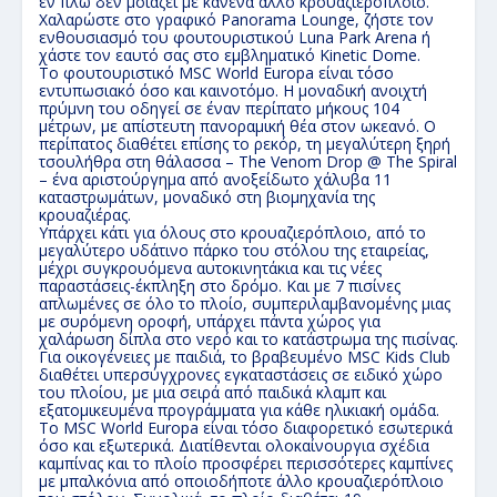
εν πλω δεν μοιάζει με κανένα άλλο κρουαζιερόπλοιο.
Χαλαρώστε στο γραφικό Panorama Lounge, ζήστε τον
ενθουσιασμό του φουτουριστικού Luna Park Arena ή
χάστε τον εαυτό σας στο εμβληματικό Kinetic Dome.
Το φουτουριστικό MSC World Europa είναι τόσο
εντυπωσιακό όσο και καινοτόμο. Η μοναδική ανοιχτή
πρύμνη του οδηγεί σε έναν περίπατο μήκους 104
μέτρων, με απίστευτη πανοραμική θέα στον ωκεανό. Ο
περίπατος διαθέτει επίσης το ρεκόρ, τη μεγαλύτερη ξηρή
τσουλήθρα στη θάλασσα – The Venom Drop @ The Spiral
– ένα αριστούργημα από ανοξείδωτο χάλυβα 11
καταστρωμάτων, μοναδικό στη βιομηχανία της
κρουαζιέρας.
Υπάρχει κάτι για όλους στο κρουαζιερόπλοιο, από το
μεγαλύτερο υδάτινο πάρκο του στόλου της εταιρείας,
μέχρι συγκρουόμενα αυτοκινητάκια και τις νέες
παραστάσεις-έκπληξη στο δρόμο. Και με 7 πισίνες
απλωμένες σε όλο το πλοίο, συμπεριλαμβανομένης μιας
με συρόμενη οροφή, υπάρχει πάντα χώρος για
χαλάρωση δίπλα στο νερό και το κατάστρωμα της πισίνας.
Για οικογένειες με παιδιά, το βραβευμένο MSC Kids Club
διαθέτει υπερσύγχρονες εγκαταστάσεις σε ειδικό χώρο
του πλοίου, με μια σειρά από παιδικά κλαμπ και
εξατομικευμένα προγράμματα για κάθε ηλικιακή ομάδα.
Το MSC World Europa είναι τόσο διαφορετικό εσωτερικά
όσο και εξωτερικά. Διατίθενται ολοκαίνουργια σχέδια
καμπίνας και το πλοίο προσφέρει περισσότερες καμπίνες
με μπαλκόνια από οποιοδήποτε άλλο κρουαζιερόπλοιο