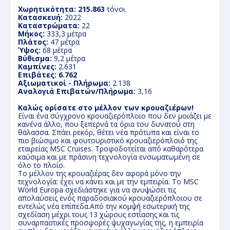
Χωρητικότητα: 215.863
τόνοι
Κατασκευή:
2022
Καταστρώματα:
22
Μήκος:
333,3 μέτρα
Πλάτος:
47 μέτρα
Ύψος:
68 μέτρα
Βύθισμα:
9,2 μέτρα
Καμπίνες:
​2.631
Επιβάτες: 6.762
Αξιωματικοί - Πλήρωμα:
2.138
Αναλογιά Επιβατών/Πλήρωμα:
3,16
Καλώς ορίσατε στο μέλλον των κρουαζιέρων!
Είναι ένα σύγχρονο κρουαζιερόπλοιο που δεν μοιάζει με
κανένα άλλο, που ξεπερνά τα όρια του δυνατού στη
θάλασσα. Σπάει ρεκόρ, θέτει νέα πρότυπα και είναι το
πιο βιώσιμο και φουτουριστικό κρουαζιερόπλοιό της
εταιρείας MSC Cruises. Τροφοδοτείται από καθαρότερα
καύσιμα και με πράσινη τεχνολογία ενσωματωμένη σε
όλο το πλοίο.
Το μέλλον της κρουαζιέρας δεν αφορά μόνο την
τεχνολογία: έχει να κάνει και με την εμπειρία. Το MSC
World Europa σχεδιάστηκε για να ανυψώσει τις
απολαύσεις ενός παραδοσιακού κρουαζιερόπλοιου σε
εντελώς νέα επίπεδα.Από την κομψή εσωτερική της
σχεδίαση μέχρι τους 13 χώρους εστίασης και τις
συναρπαστικές προσφορές ψυχαγωγίας της, η εμπειρία