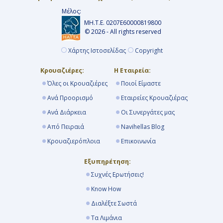
Μέλος:
ΜΗ.Τ.Ε. 0207Ε60000819800
© 2026 - All rights reserved
Χάρτης Ιστοσελίδας
Copyright
Κρουαζιέρες:
Η Εταιρεία:
Όλες οι Κρουαζιέρες
Ποιοί Είμαστε
Ανά Προορισμό
Εταιρείες Κρουαζιέρας
Ανά Διάρκεια
Οι Συνεργάτες μας
Από Πειραιά
Navihellas Blog
Κρουαζιερόπλοια
Επικοινωνία
Εξυπηρέτηση:
Συχνές Ερωτήσεις!
Know How
Διαλέξτε Σωστά
Τα Λιμάνια