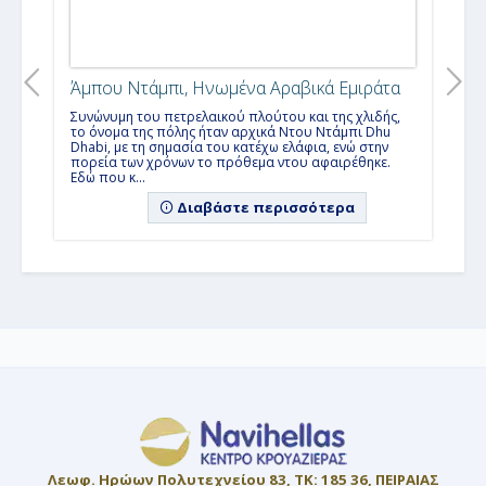
Ιταλία, Γαλλία, Ισπανία & Μάλτα από
Βαρκελώνη (26MSC83)
7ήμερη
κρουαζιέρα με το
MSC World Europa
σε
Ελλάδα - Ιταλία - Μάλτα - Γαλλία
Άμπου Ντάμπι, Ηνωμένα Αραβικά Εμιράτα
Ιταλία, Γαλλία, Ισπανία & Μάλτα από Γένοβα
Συνώνυμη του πετρελαικού πλούτου και της χλιδής,
το όνομα της πόλης ήταν αρχικά Ντου Ντάμπι Dhu
(26MSC506)
Dhabi, με τη σημασία του κατέχω ελάφια, ενώ στην
7ήμερη
κρουαζιέρα με το
MSC World Europa
πορεία των χρόνων το πρόθεμα ντου αφαιρέθηκε.
σε
Εδώ που κ...
Ιταλία - Μάλτα - Ισπανία - Γαλλία
Διαβάστε περισσότερα
Ιταλία, Γαλλία, Ισπανία & Μάλτα από Νάπολη
(26MSC84)
7ήμερη
κρουαζιέρα με το
MSC World Europa
σε
Ελλάδα - Ιταλία - Μάλτα - Γαλλία
Λεωφ. Ηρώων Πολυτεχνείου 83, ΤΚ: 185 36, ΠΕΙΡΑΙΑΣ