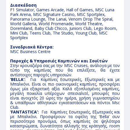
Διασκέδαση
F1 Simulator, Games Arcade, Hall of Games, MSC Luna
Park Arena, MSC Signature Casino, MSC Sportplex,
Panorama Lounge, The Lanai, Venom Drop The Spiral,
World Galleria, World Promenade, World Theatre,
Doremiland, Baby Club Chicco, Juniors Club, Lego Room,
Mini Club, Teens Club, The Studio, Young Club, MSC
Sportplex
Συνεδριακά Κέντρα:
MSC Business Centre
Παροχές & Υπηρεσιές Καμπινών και Σουϊτών
Στην κρουαζιέρα σας με την MSC Cruises, ανάλογα με τον
τύπο της καμπίνας που θα επιλέξετε, θα έχετε
αντίστοιχες παροχές υπηρεσιών.
‘BELLA’:
Για Καμπίνες Εσωτερικές, Εξωτερικές και με
Μπαλκόνι. Είναι οι πιο οικονομικές καμπίνες, προσφέρει
όμως μία εξαιρετική αξία. Kαλά εξοπλισμένες καμπίνες,
μεγάλη ποικιλία υπέροχων σπεσιαλιτέ, μπουφές που
είναι ανοιχτός 20 ώρες την ημέρα, χρήση γυμναστηρίου
& υπαίθριων αθλητικών εγκαταστάσεων και πόντοι Msc
Club.
‘FANTASTICA’:
Για Καμπίνες Εσωτερικές, Εξωτερικές και
με Μπαλκόνι. Προσφέρουν τα οφέλη της ‘Bella’ συν
περισσότερα προνόμια, όπως καμπίνες σε ψηλότερα
καταστρώματα, δυνατότητα αλλαγής της κράτησής, room