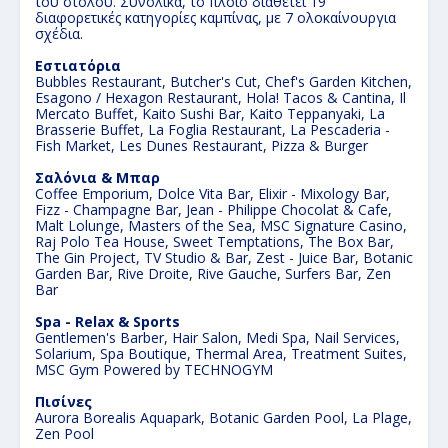
του στόλου. Συνολικά, το πλοίο διαθέτει 19
διαφορετικές κατηγορίες καμπίνας, με 7 ολοκαίνουργια
σχέδια.
Εστιατόρια
Bubbles Restaurant, Butcher's Cut, Chef's Garden Kitchen,
Esagono / Hexagon Restaurant, Hola! Tacos & Cantina, Il
Mercato Buffet, Kaito Sushi Bar, Kaito Teppanyaki, La
Brasserie Buffet, La Foglia Restaurant, La Pescaderia -
Fish Market, Les Dunes Restaurant, Pizza & Burger
Σαλόνια & Μπαρ
Coffee Emporium, Dolce Vita Bar, Elixir - Mixology Bar,
Fizz - Champagne Bar, Jean - Philippe Chocolat & Cafe,
Malt Lolunge, Masters of the Sea, MSC Signature Casino,
Raj Polo Tea House, Sweet Temptations, The Box Bar,
The Gin Project, TV Studio & Bar, Zest - Juice Bar, Botanic
Garden Bar, Rive Droite, Rive Gauche, Surfers Bar, Zen
Bar
Spa - Relax & Sports
Gentlemen's Barber, Hair Salon, Medi Spa, Nail Services,
Solarium, Spa Boutique, Thermal Area, Treatment Suites,
MSC Gym Powered by TECHNOGYM
Πισίνες
Aurora Borealis Aquapark, Botanic Garden Pool, La Plage,
Zen Pool