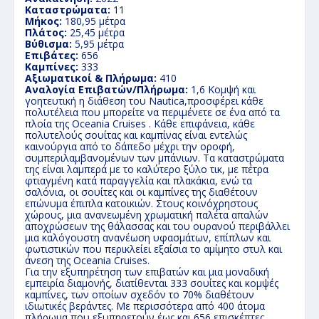
Καταστρώματα:
11
Μήκος:
180,95 μέτρα
Πλάτος:
25,45 μέτρα
Βύθισμα:
5,95 μέτρα
Επιβάτες:
656
Καμπίνες:
333
Αξιωματικοί & Πλήρωμα:
410
Αναλογία Επιβατών/Πλήρωμα:
1,6 Κομψή και
γοητευτική η διάθεση του Nautica,προσφέρει κάθε
πολυτέλεια που μπορείτε να περιμένετε σε ένα από τα
πλοία της Oceania Cruises . Κάθε επιφάνεια, κάθε
πολυτελούς σουίτας και καμπίνας είναι εντελώς
καινούργια από το δάπεδο μέχρι την οροφή,
συμπεριλαμβανομένων των μπάνιων. Τα καταστρώματα
της είναι λαμπερά με το καλύτερο ξύλο τικ, με πέτρα
φτιαγμένη κατά παραγγελία και πλακάκια, ενώ τα
σαλόνια, οι σουίτες και οι καμπίνες της διαθέτουν
επώνυμα έπιπλα κατοικιών. Στους κοινόχρηστους
χώρους, μια ανανεωμένη χρωματική παλέτα απαλών
αποχρώσεων της θάλασσας και του ουρανού περιβάλλει
μια καλόγουστη ανανέωση υφασμάτων, επίπλων και
φωτιστικών που περικλείει εξαίσια το αμίμητο στυλ και
άνεση της Oceania Cruises.
Για την εξυπηρέτηση των επιβατών και μια μοναδική
εμπειρία διαμονής, διατίθενται 333 σουίτες και κομψές
καμπίνες, των οποίων σχεδόν το 70% διαθέτουν
ιδιωτικές βεράντες. Με περισσότερα από 400 άτομα
πλήρωμα που εξυπηρετούν έως και 656 επισκέπτες.