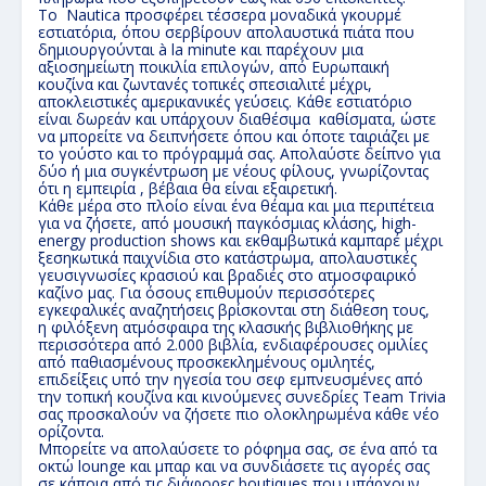
Το Nautica προσφέρει τέσσερα μοναδικά γκουρμέ
εστιατόρια, όπου σερβίρουν απολαυστικά πιάτα που
δημιουργούνται à la minute και παρέχουν μια
αξιοσημείωτη ποικιλία επιλογών, από Ευρωπαική
κουζίνα και ζωντανές τοπικές σπεσιαλιτέ μέχρι,
αποκλειστικές αμερικανικές γεύσεις. Κάθε εστιατόριο
είναι δωρεάν και υπάρχουν διαθέσιμα καθίσματα, ώστε
να μπορείτε να δειπνήσετε όπου και όποτε ταιριάζει με
το γούστο και το πρόγραμμά σας. Απολαύστε δείπνο για
δύο ή μια συγκέντρωση με νέους φίλους, γνωρίζοντας
ότι η εμπειρία , βέβαια θα είναι εξαιρετική.
Κάθε μέρα στο πλοίο είναι ένα θέαμα και μια περιπέτεια
για να ζήσετε, από μουσική παγκόσμιας κλάσης, high-
energy production shows και εκθαμβωτικά καμπαρέ μέχρι
ξεσηκωτικά παιχνίδια στο κατάστρωμα, απολαυστικές
γευσιγνωσίες κρασιού και βραδιές στο ατμοσφαιρικό
καζίνο μας. Για όσους επιθυμούν περισσότερες
εγκεφαλικές αναζητήσεις βρίσκονται στη διάθεση τους,
η φιλόξενη ατμόσφαιρα της κλασικής βιβλιοθήκης με
περισσότερα από 2.000 βιβλία, ενδιαφέρουσες ομιλίες
από παθιασμένους προσκεκλημένους ομιλητές,
επιδείξεις υπό την ηγεσία του σεφ εμπνευσμένες από
την τοπική κουζίνα και κινούμενες συνεδρίες Team Trivia
σας προσκαλούν να ζήσετε πιο ολοκληρωμένα κάθε νέο
ορίζοντα.
Μπορείτε να απολαύσετε το ρόφημα σας, σε ένα από τα
οκτώ lounge και μπαρ και να συνδιάσετε τις αγορές σας
σε κάποια από τις διάφορες boutiques που υπάρχουν