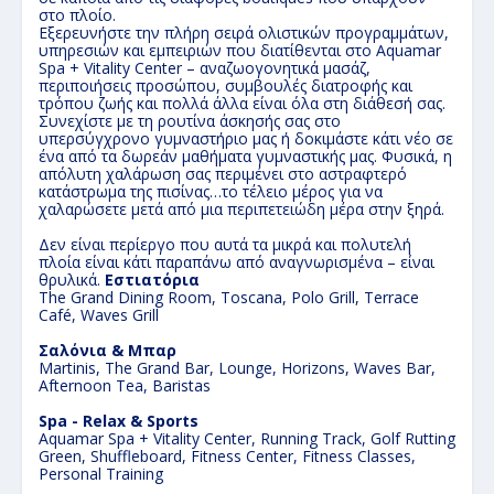
στο πλοίο.
Εξερευνήστε την πλήρη σειρά ολιστικών προγραμμάτων,
υπηρεσιών και εμπειριών που διατίθενται στο Aquamar
Spa + Vitality Center – αναζωογονητικά μασάζ,
περιποιήσεις προσώπου, συμβουλές διατροφής και
τρόπου ζωής και πολλά άλλα είναι όλα στη διάθεσή σας.
Συνεχίστε με τη ρουτίνα άσκησής σας στο
υπερσύγχρονο γυμναστήριο μας ή δοκιμάστε κάτι νέο σε
ένα από τα δωρεάν μαθήματα γυμναστικής μας. Φυσικά, η
απόλυτη χαλάρωση σας περιμένει στο αστραφτερό
κατάστρωμα της πισίνας…το τέλειο μέρος για να
χαλαρώσετε μετά από μια περιπετειώδη μέρα στην ξηρά.
Δεν είναι περίεργο που αυτά τα μικρά και πολυτελή
πλοία είναι κάτι παραπάνω από αναγνωρισμένα – είναι
θρυλικά.
Εστιατόρια
The Grand Dining Room, Toscana, Polo Grill, Terrace
Café, Waves Grill
Σαλόνια & Μπαρ
Martinis, The Grand Bar, Lounge, Horizons, Waves Bar,
Afternoon Tea, Baristas
Spa - Relax & Sports
Aquamar Spa + Vitality Center, Running Track, Golf Rutting
Green, Shuffleboard, Fitness Center, Fitness Classes,
Personal Training