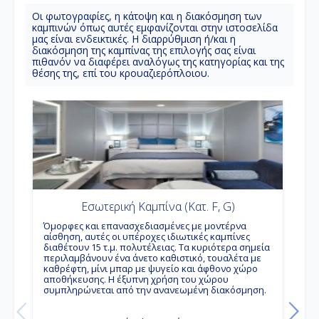
Oι φωτογραφίες, η κάτοψη και η διακόσμηση των
καμπινών όπως αυτές εμφανίζονται στην ιστοσελίδα
μας είναι ενδεικτικές. Η διαρρύθμιση ή/και η
διακόσμηση της καμπίνας της επιλογής σας είναι
πιθανόν να διαφέρει αναλόγως της κατηγορίας και της
θέσης της, επί του κρουαζιερόπλοιου.
Εσωτερική Καμπίνα (Κατ. F, G)
Όμορφες και επανασχεδιασμένες με μοντέρνα
Α
αίσθηση, αυτές οι υπέροχες ιδιωτικές καμπίνες
κ
διαθέτουν 15 τ.μ. πολυτέλειας. Τα κυριότερα σημεία
κ
περιλαμβάνουν ένα άνετο καθιστικό, τουαλέτα με
ε
καθρέφτη, μίνι μπαρ με ψυγείο και άφθονο χώρο
κ
αποθήκευσης. Η έξυπνη χρήση του χώρου
ά
συμπληρώνεται από την ανανεωμένη διακόσμηση.