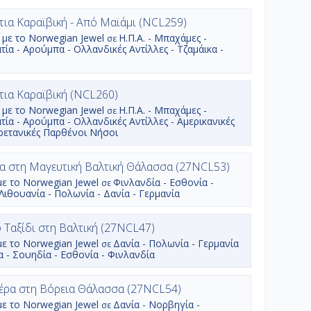
ια Καραϊβική - Από Μαϊάμι (NCL259)
 με το
Norwegian Jewel
Η.Π.Α. - Μπαχάμες -
σε
ία - Αρούμπα - Ολλανδικές Αντίλλες - Τζαμάικα -
The Haven
τια Καραϊβική (NCL260)
ίτες & Βίλες με
Βρίσκονται στην
ωτικό μπαλκόνι
 με το
Norwegian Jewel
Η.Π.Α. - Μπαχάμες -
σε
κορυφή του
ία - Αρούμπα - Ολλανδικές Αντίλλες - Αμερικανικές
κρουαζιεροπλοίου
 τα απίστευτα
ρετανικές Παρθένοι Νήσοι
και είναι ότι πιο
ρέ αναλόγως της
πολυτελές υπάρχει
γορίας τους
στο πλοίο.
ξενούν από δύο
α στη Μαγευτική Βαλτική Θάλασσα (27NCL53)
Απολαύστε 24ωρη
και έξι άτομα.
υπηρεσία μπάτλερ,
θέτουν συνήθως
με το
Norwegian Jewel
Φινλανδία - Εσθονία -
σε
εξαιρετική φιλοξενία
υπνοδωμάτιο με
 Λιθουανία - Πολωνία - Δανία - Γερμανία
έως και 8 άτομα με
άτι king-size ή
ξεχωριστά
n-size και
υπνοδωμάτια και
τελές μπάνιο.
Ταξίδι στη Βαλτική (27NCL47)
ιδιωτικό κατάστρωμα
να καθιστικό,
με το
Norwegian Jewel
ηλιοθεραπείας.
Δανία - Πολωνία - Γερμανία
εζαρία με ένα
σε
Ιδιωτικό σαλόνι,
ία - Σουηδία - Εσθονία - Φινλανδία
οδωμάτιο με
τραπεζαρία και
n-size κρεβάτι
απίστευτο ιδιωτικό
πολυτελές μπάνιο
κύπο με τζακούζι.
ντους. Μεγάλο
έρα στη Βόρεια Θάλασσα (27NCL54)
Περιλαμβάνεται
τικό μπαλκόνι
Κάτοψη καμπίνας:
με το
Norwegian Jewel
Δανία - Νορβηγία -
σε
υπηρεσία μπάτλερ
 προσφέρει