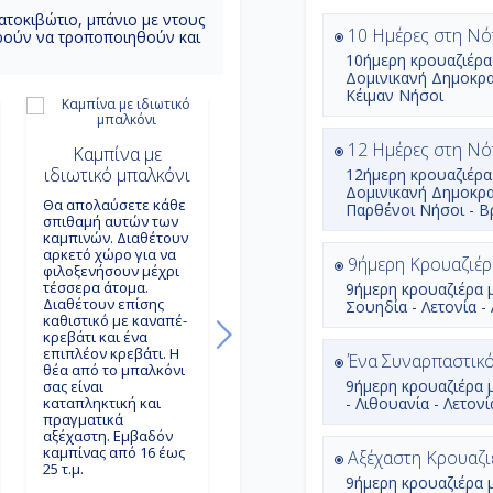
ατοκιβώτιο, μπάνιο με ντους
10 Ημέρες στη Νότ
πορούν να τροποποιηθούν και
10ήμερη
κρουαζιέρα
Δομινικανή Δημοκρατ
Κέιμαν Νήσοι
12 Ημέρες στη Νό
Καμπίνα με
Μίνι σουίτα με
Σου
ιδιωτικό μπαλκόνι
ιδιωτικό μπαλκόνι
ιδι
12ήμερη
κρουαζιέρα
Δομινικανή Δημοκρατ
Θα απολαύσετε κάθε
Θα αγαπήσετε αυτές
Αυτά
Παρθένοι Νήσοι - Β
σπιθαμή αυτών των
τις Mini Σουίτες.
ρετι
καμπινών. Διαθέτουν
Διαθέτουν επίσης
κατη
αρκετό χώρο για να
καθιστικό με καναπέ-
φιλο
9ήμερη Kρουαζιέρ
φιλοξενήσουν μέχρι
κρεβάτι και ένα
έως 
τέσσερα άτομα.
επιπλέον κρεβάτι,
Δια
9ήμερη
κρουαζιέρα 
Διαθέτουν επίσης
πολυτελές μπάνιο με
ένα 
Σουηδία - Λετονία -
καθιστικό με καναπέ-
μπανιέρα και
κρεβ
κρεβάτι και ένα
ιδιωτικό μπαλκόνι με
quee
επιπλέον κρεβάτι. Η
υπέροχη θέα.
πολυ
Ένα Συναρπαστικό 
θέα από το μπαλκόνι
Εμβαδόν mini σουίτας
Με έ
9ήμερη
κρουαζιέρα 
σας είναι
23 - 36 τ.μ.
τραπ
καταπληκτική και
- Λιθουανία - Λετον
υπν
πραγματικά
quee
αξέχαστη. Εμβαδόν
Κάτοψη καμπίνας:
και 
καμπίνας από 16 έως
και 
Αξέχαστη Κρουαζι
25 τ.μ.
ιδιω
9ήμερη
κρουαζιέρα 
που