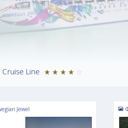
Cruise Line
egian Jewel
Φ