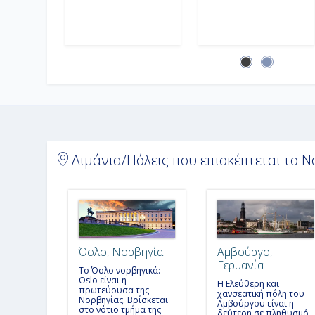
Λιμάνια/Πόλεις που επισκέπτεται το N
Όσλο, Νορβηγία
Αμβούργο,
Γερμανία
Το Όσλο νορβηγικά:
Oslo είναι η
Η Ελεύθερη και
πρωτεύουσα της
χανσεατική πόλη του
Νορβηγίας. Βρίσκεται
Αμβούργου είναι η
στο νότιο τμήμα της
δεύτερη σε πληθυσμό