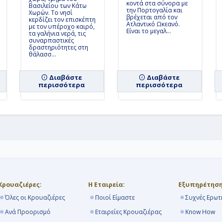
9ήμερη
κρουαζιέρα 
κοντά στα σύνορα με
Βασιλείου των Κάτω
Ολλανδία - Γερμανία
την Πορτογαλία και
Χωρών. Το νησί
βρέχεται από τον
κερδίζει τον επισκέπτη
Ατλαντικό Ωκεανό.
με τον υπέροχο καιρό,
Είναι το μεγαλ...
Απόλυτη Χαλάρωση
τα γαλήνια νερά, τις
συναρπαστικές
5ήμερη
κρουαζιέρα 
δραστηριότητες στη
θάλασσ...
Η Ομορφιά της Βα
Διαβάστε
Διαβάστε
7ήμερη
κρουαζιέρα 
περισσότερα
περισσότερα
Λιθουανία - Λετονία
Καλοκαίρι στη Βαλ
7ήμερη
κρουαζιέρα 
Σουηδία - Λετονία - 
Μαγευτική Διαδρο
9ήμερη
κρουαζιέρα 
Γερμανία - Πολωνία 
Φινλανδία
Κρουαζιέρες:
Η Εταιρεία:
Εξυπηρέτηση
Όλες οι Κρουαζιέρες
Ποιοί Είμαστε
Συχνές Ερωτ
Μπαχάμες και Βερ
Ανά Προορισμό
Εταιρείες Κρουαζιέρας
Know How
7ήμερη
κρουαζιέρα 