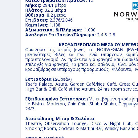
Καταστρώματα Επιβατών:
12
Mήκος:
294,1 μέτρα
Πλάτος:
32,2 μέτρα
Βύθισμα:
8,2 μέτρα
Επιβάτες:
2.376/2.846
Καμπίνες:
1.188
Αξιωματικοί & Πλήρωμα:
1.000
Αναλογία Επιβατών/Πλήρωμα:
2,
4 & 2,8
ΚΡΟΥΑΖΙΕΡΟΠΛΟΙΟ ΜΕΣΑΙΟΥ ΜΕΓΕΘΟ
Ομώνυμο τη
ς σειρά
ς Jewel, το NORWEGIAN JEWEL
μεγαλύτερες Βίλες εν πλω ενώ υπάρχουν καμπίν
προϋπολογισμό. Αν πρόκειται για φαγητό και διασκέδα
επιλογές για φαγητό, 13 μπαρ και σαλόνια, είναι μόν
κρουαζιέρας σε υπέροχους προορισμούς, Φλόριντα, Μ
Εστιατόρια
(Δωρεάν)
Tsar’s Palace, Azura, Garden Café/kids Café, Great Ou
High Bar & Grill, Café at the Atrium, 24 hrs room service
Eξειδικευμένα Εστιατόρια
(M
ε επιβάρυνση κράτησης
Le Bistro, Moderno, Chin Chin, Shabu Shabu, Teppanyak
24/7.
Διασκέδαση
,
Μπαρ
&
Σαλόνια
Theatre, Observation Lounge, Disco & Night Club, 
Smoking Room, Cocktail & Martini Bar, Whisky Bar and O