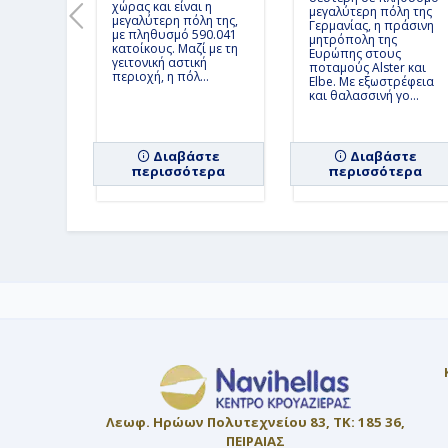
χώρας και είναι η
μεγαλύτερη πόλη της
μεγαλύτερη πόλη της,
Γερμανίας, η πράσινη
με πληθυσμό 590.041
μητρόπολη της
κατοίκους. Μαζί με τη
Ευρώπης στους
γειτονική αστική
ποταμούς Alster και
περιοχή, η πόλ...
Elbe. Με εξωστρέφεια
και θαλασσινή γο...
Διαβάστε
Διαβάστε
περισσότερα
περισσότερα
Λεωφ. Ηρώων Πολυτεχνείου 83, ΤΚ: 185 36,
ΠΕΙΡΑΙΑΣ