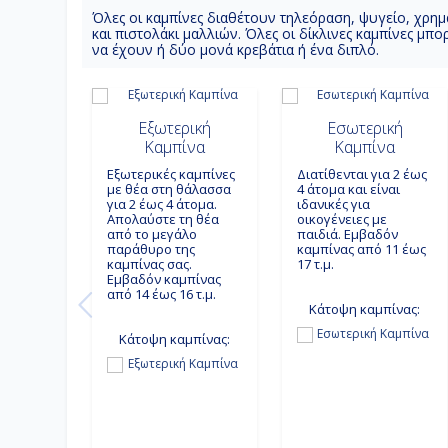
Όλες οι καμπίνες διαθέτουν τηλεόραση, ψυγείο, χρημ
και πιστολάκι μαλλιών. Όλες οι δίκλινες καμπίνες μ
να έχουν ή δύο μονά κρεβάτια ή ένα διπλό.
Εξωτερική
Εσωτερική
Καμπίνα
Καμπίνα
Εξωτερικές καμπίνες
Διατίθενται για 2 έως
με θέα στη θάλασσα
4 άτομα και είναι
για 2 έως 4 άτομα.
ιδανικές για
Απολαύστε τη θέα
οικογένειες με
από το μεγάλο
παιδιά. Εμβαδόν
παράθυρο της
καμπίνας από 11 έως
καμπίνας σας.
17 τ.μ.
Εμβαδόν καμπίνας
από 14 έως 16 τ.μ.
Κάτοψη καμπίνας:
Κάτοψη καμπίνας: