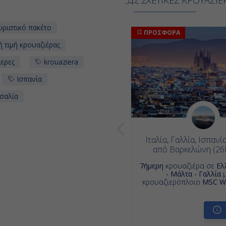
ριστικό πακέτο
ΠΡΟΣΦΟΡΑ
ή τιμή κρουαζιέρας
ερες
krouaziera
Ισπανία
σαλία
Ιταλία, Γαλλία, Ισπαν
από Βαρκελώνη (2
7ήμερη
κρουαζιέρα σε
Ελ
- Μάλτα - Γαλλία
μ
κρουαζιερόπλοιο
MSC Wo