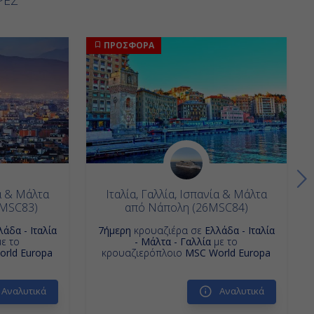
ΠΡΟΣΦΟΡΑ
ία & Μάλτα
Ιταλία, Γαλλία, Ισπανία & Μάλτα
6MSC83)
από Νάπολη (26MSC84)
λάδα - Ιταλία
7ήμερη
κρουαζιέρα σε
Ελλάδα - Ιταλία
ε το
- Μάλτα - Γαλλία
με το
rld Europa
κρουαζιερόπλοιο
MSC World Europa
Αναλυτικά
Αναλυτικά