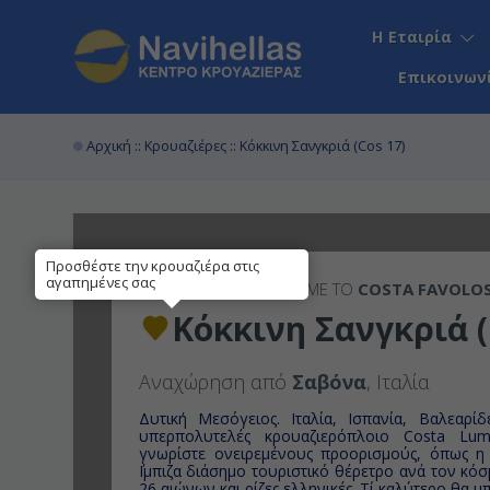
Η Εταιρία
Επικοινων
Αρχική
::
Κρουαζιέρες
:: Κόκκινη Σανγκριά (Cos 17)
Προσθέστε την κρουαζιέρα στις
αγαπημένες σας
4ΉΜΕΡΗ
ΚΡΟΥΑΖΙΕΡΑ ΜΕ ΤΟ
COSTA FAVOLO
Κόκκινη Σανγκριά (
Αναχώρηση από
Σαβόνα
, Ιταλία
Δυτική Μεσόγειος. Ιταλία, Ισπανία, Βαλεαρί
υπερπολυτελές κρουαζιερόπλοιο Costa
Lum
γνωρίστε ονειρεμένους προορισμούς, όπως η
΄Ιμπιζα διάσημ
ο τουριστικό θέρετρο ανά τον κόσ
26 αιώνων και ρί
ζες ελληνικές
. Τί καλύτερο θα 