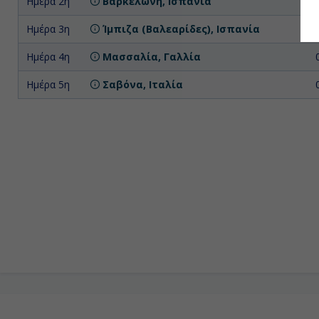
Ημέρα 2η
Βαρκελώνη, Ισπανία
Ημέρα 3η
Ίμπιζα (Βαλεαρίδες), Ισπανία
Ημέρα 4η
Μασσαλία, Γαλλία
Ημέρα 5η
Σαβόνα, Ιταλία