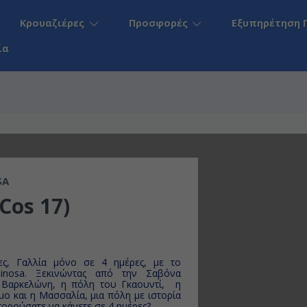
Κρουαζιέρες
Προσφορές
Εξυπηρέτηση 
ία
SA
Cos 17)
δες, Γαλλία μόνο σε 4 ημέρες, με το
inosa
. Ξεκινώντας από την Σαβόνα
 Βαρκελώνη, η πόλη του Γ
καουντί,
η
μο και
η Μασσαλία, μια π
όλη με ιστορία
μπορούσατε να κάνετε σε 4 ημέρες?