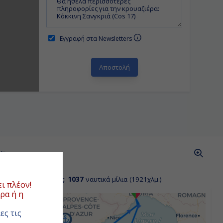
Εγγραφή στα Newsletters
ΑΣ
όσταση κρουαζιέρας:
1037
ναυτικά μίλια (1921χλμ.)
ι πλέον!
ρα ή η
ες τις