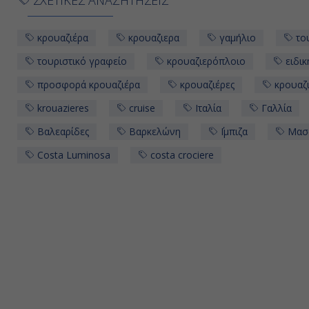
κρουαζιέρα
κρουαζιερα
γαμήλιο
του
τουριστικό γραφείο
κρουαζιερόπλοιο
ειδικ
προσφορά κρουαζιέρα
κρουαζιέρες
κρουαζι
krouazieres
cruise
Ιταλία
Γαλλία
Βαλεαρίδες
Βαρκελώνη
΄Ιμπιζα
Μασ
Costa Luminosa
costa crociere