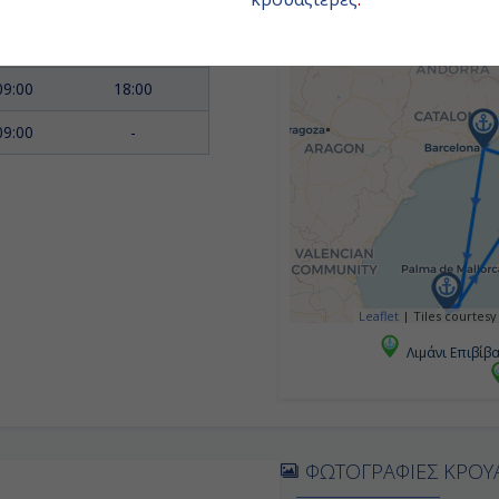
14:00
19:00
08:00
14:00
09:00
18:00
09:00
-
Leaflet
|
Tiles courtesy
Λιμάνι Επιβίβ
ΦΩΤΟΓΡΑΦΙΕΣ ΚΡΟΥ