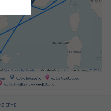
 of
OpenStreetMap Sweden
— Map data ©
carto.com
contributors,
CC-BY-SA
ασης
Λιμάνι Επίσκεψης
Λιμάνι Αποβίβασης
Λιμάνι Επιβίβασης και Αποβίβασης
ΑΖΙΕΡΑΣ