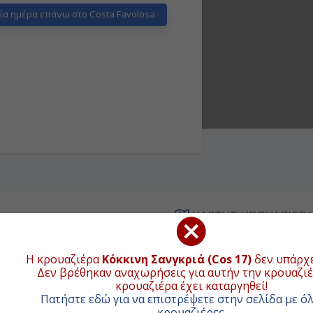
α ημέρα επάνω στο Costa Favolosa
ΧΑΡΤΗΣ ΚΡΟΥΑΖΙΕΡ
Συνολική απ
Η κρουαζιέρα
Κόκκινη Σανγκριά (Cos 17)
δεν υπάρχε
ΦΙΞΗ
ΑΝΑΧΩΡΗΣΗ
Δεν βρέθηκαν αναχωρήσεις για αυτήν την κρουαζιέ
+
κρουαζιέρα έχει καταργηθεί!
-
16:30
Πατήστε εδώ για να επιστρέψετε στην σελίδα με όλ
−
κρουαζιέρες
.