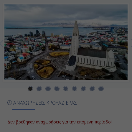
Ημέρα 7η
Μπέργκεν, Νορβηγία
08:00
17:00
Ημέρα 8η
Εν Πλω
-
ΑΝΑΧΩΡΗΣΕΙΣ ΚΡΟΥΑΖΙΕΡΑΣ
-
Δεν βρέθηκαν αναχωρήσεις για την επόμενη περίοδο!
Ημέρα 9η