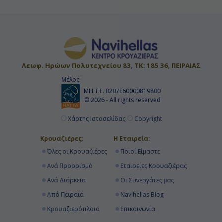
Κρουαζιερες 10 ημερες
Κρουαζιερες Norwegian Prima
10ημερες Κρουαζιερες
Κρουαζιερες Ισλανδια
Δεκαημερες Κρουαζιερες
Κρουαζιερα Norwegian Prima
Λεωφ. Ηρώων Πολυτεχνείου 83, ΤΚ: 185 36, ΠΕΙΡΑΙΑΣ
Μέλος:
ΜΗ.Τ.Ε. 0207Ε60000819800
© 2026 - All rights reserved
Χάρτης Ιστοσελίδας
Copyright
Κρουαζιέρες:
Η Εταιρεία:
Όλες οι Κρουαζιέρες
Ποιοί Είμαστε
Ανά Προορισμό
Εταιρείες Κρουαζιέρας
Ανά Διάρκεια
Οι Συνεργάτες μας
Από Πειραιά
Navihellas Blog
Κρουαζιερόπλοια
Επικοινωνία