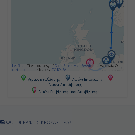
-
-
Ημέρα 5η
Αάλεσουντ, Νορβηγία
11:00
Leaflet
|
Tiles courtesy of
OpenStreetMap Sweden
— Map data ©
carto.com
contributors,
CC-BY-SA
22:00
Λιμάνι Επιβίβασης
Λιμάνι Επίσκεψης
Λιμάνι Αποβίβασης
Λιμάνι Επιβίβασης και Αποβίβασης
Ημέρα 6η
Φλάαμ, Νορβηγία
10:00
ΦΩΤΟΓΡΑΦΙΕΣ ΚΡΟΥΑΖΙΕΡΑΣ
20:00