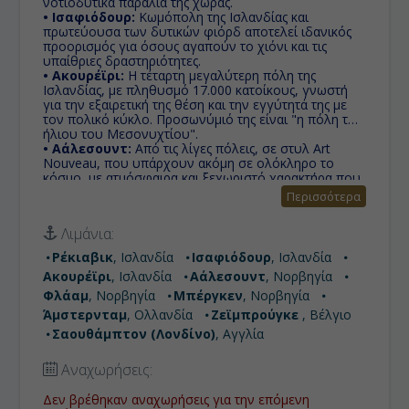
νοτιοδυτικά παράλια της χώρας.
• Ισαφιόδουρ:
Κωμόπολη της Ισλανδίας και
πρωτεύουσα των δυτικών φιόρδ αποτελεί ιδανικός
προορισμός για όσους αγαπούν το χιόνι και τις
υπαίθριες δραστηριότητες.
• Ακουρέϊρι:
Η τέταρτη μεγαλύτερη πόλη της
Ισλανδίας, με πληθυσμό 17.000 κατοίκους, γνωστή
για την εξαιρετική της θέση και την εγγύτητά της με
τον πολικό κύκλο. Προσωνύμιό της είναι "η πόλη του
ήλιου του Μεσονυχτίου".
• Αάλεσουντ:
Aπό τις λίγες πόλεις, σε στυλ Art
Nouveau, που υπάρχουν ακόμη σε ολόκληρο το
κόσμο, με ατμόσφαιρα και ξεχωριστό χαρακτήρα που
εκτιμάται από τους κατοίκους της, αλλά και από
Περισσότερα
πολυάριθμους επισκέπτες.
• Φλάαμ:
Πανέμορφο γραφικό μικρό χωριό στη
Λιμάνια:
Νοτιοδυτική Νορβηγία. Βρίσκεται μέσα στο
βαθύτερο φιόρδ του κόσμου, το Sognefjord και
Ρέκιαβικ
, Ισλανδία
Ισαφιόδουρ
, Ισλανδία
αποτελεί δημοφιλή τουριστικό προορισμό καθώς το
Ακουρέϊρι
, Ισλανδία
Αάλεσουντ
, Νορβηγία
επισκέπτονται περισσότεροι από 700.000 ταξιδιώτες
το χρόνο.
Φλάαμ
, Νορβηγία
Μπέργκεν
, Νορβηγία
• Μπέργκεν:
Εκεί όπου προορισμός είναι το φυσικό
Άμστερνταμ
, Ολλανδία
Ζεϊμπρούγκε
, Βέλγιο
τοπίο, εκεί υπάρχει το Μπέργκεν, η μητρόπολη των
Σαουθάμπτον (Λονδίνο)
, Αγγλία
Φιορδ.
• Άμστερνταμ:
Πρωτεύουσα της Ολλανδίας, από τις
ομορφότερες μικρές πόλεις στον κόσμο, με τις
Αναχωρήσεις:
περισσότερες εθνικότητες,με κανάλια, παγκοσμίου
φήμης μουσεία και ιστορικά αξιοθέατα.
Δεν βρέθηκαν αναχωρήσεις για την επόμενη