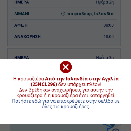
Ημέρα 2η
Ισαφιόδουρ, Ισλανδία
08:00
18:00
Ημέρα 3η
Ακουρέϊρι, Ισλανδία
ΧΑΡΤΗΣ ΚΡΟΥΑΖΙΕΡΑΣ
Η κρουαζιέρα
Από την Ισλανδία στην Αγγλία
06:00
(25NCL296)
δεν υπάρχει πλέον!
Συνολική απόσταση κρουαζιέρας:
2260
ναυτικά μίλια
Δεν βρέθηκαν αναχωρήσεις για αυτήν την
(4186χλμ.)
16:00
κρουαζιέρα ή η κρουαζιέρα έχει καταργηθεί!
Πατήστε εδώ για να επιστρέψετε στην σελίδα με
+
όλες τις κρουαζιέρες
.
−
Ημέρα 4η
Εν Πλω