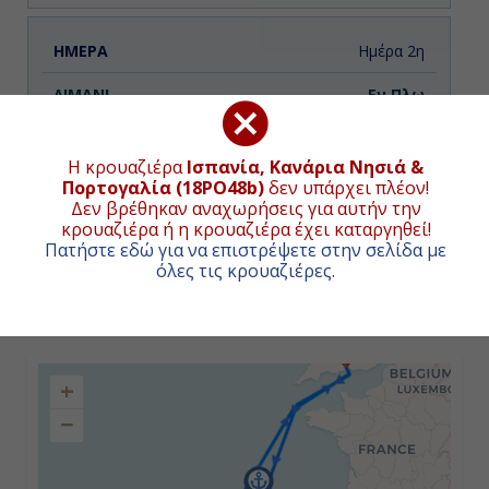
Ημέρα 2η
Εν Πλω
-
Η κρουαζιέρα
Ισπανία, Κανάρια Νησιά &
-
Πορτογαλία (18PO48b)
δεν υπάρχει πλέον!
Δεν βρέθηκαν αναχωρήσεις για αυτήν την
κρουαζιέρα ή η κρουαζιέρα έχει καταργηθεί!
Πατήστε εδώ για να επιστρέψετε στην σελίδα με
Ημέρα 3η
όλες τις κρουαζιέρες
.
Λα Κορούνια, Ισπανία
ΧΑΡΤΗΣ ΚΡΟΥΑΖΙΕΡΑΣ
Ολόκληρη
+
Ημέρα
−
Ημέρα 4η