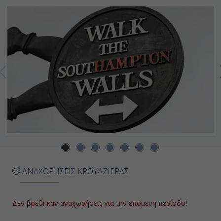
Ολόκληρη
Ημέρα
Ημέρα 7η
Σάντα Κρουζ-Τενερίφη (Κανάρια
Νησιά), Ισπανία
Ολόκληρη
Ημέρα
Ημέρα 8η
ΑΝΑΧΩΡΗΣΕΙΣ ΚΡΟΥΑΖΙΕΡΑΣ
Γκραν Κανάρια (Κανάρια Νησιά),
Ισπανία
Δεν βρέθηκαν αναχωρήσεις για την επόμενη περίοδο!
Ολόκληρη