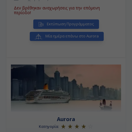
μελαγχολίας όταν ο Ατλαντικός συννεφιάζει,
χτισμένη πάνω σε 7 λόφους.
Δεν βρέθηκαν αναχωρήσεις για την επόμενη
περίοδο!
Εκτύπωση Προγράμματος
Μία ημέρα επάνω στο Aurora
Aurora
Κατηγορία: