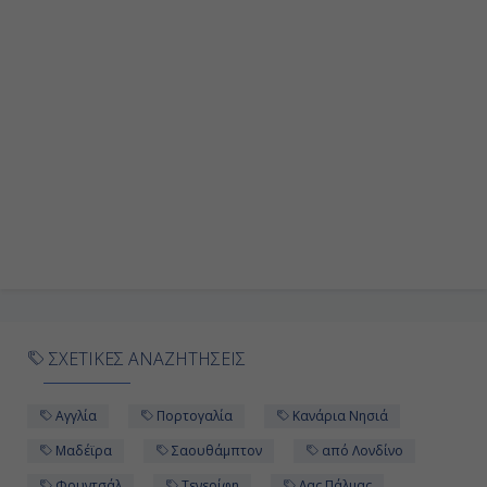
Ημέρα
Ημέρα 9η
Εν Πλω
-
-
Ημέρα 10η
Λισαβόνα, Πορτογαλία
ΣΧΕΤΙΚΕΣ ΑΝΑΖΗΤΗΣΕΙΣ
Ολόκληρη
Aγγλία
Πορτογαλία
Κανάρια Νησιά
Ημέρα
Μαδέϊρα
Σαουθάμπτον
από Λονδίνο
Φουντσάλ
Τενερίφη
Λας Πάλμας