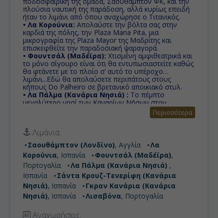
ποδοσφαιρική της ομάδα, Σαουθάμπτον ΦΚ, και την
πλούσια ναυτική της παράδοση, αλλά κυρίως επειδή
ήταν το λιμάνι από όπου αναχώρησε ο Τιτανικός.
• Λα Κορούνια:
Απολαύστε την βόλτα σας στην
καρδιά της πόλης, την Plaza Maria Pita, μια
μικρογραφία της Plaza Mayor της Μαδρίτης και
επισκεφθείτε την παραδοσιακή ψαραγορά.
• Φουντσάλ (Μαδέϊρα):
Χτισμένη αμφιθεατρικά και
το μόνο σίγουρο είναι ότι θα εντυπωσιαστείτε καθώς
θα φτάνετε με το πλοίο σ’ αυτό το υπέροχο
λιμάνι...Εδώ θα απολαύσετε περιπάτους στους
κήπους Do Palheiro σε βρετανικό αποικιακό στυλ.
• Λα Πάλμα (Κανάρια Νησιά) :
Το πέμπτο
μεγαλύτερο νησί των Καναρίων Νήσων στον
Ατλαντικό ωκεανό που βρίσκονται απέναντι από τις
Περισσότερα
ακτές του Μαρόκου.
• Σάντα Κρουζ Τενερίφη (Κανάρια Ν.):
Έξω από
Λιμάνια:
τις βορειοδυτικές ακτές της Αφρικής, το μεγαλύτερο
από τα νησιά του συμπλέγματος των Καναρίων
Σαουθάμπτον (Λονδίνο)
, Αγγλία
Λα
Νήσων προσφέρει ανέμελες διακοπές σε έναν τόπο
Κορούνια
, Ισπανία
Φουντσάλ (Μαδέϊρα)
,
με μοναδική, ιδιαίτερη φυσική ομορφιά.
• Γκραν Κανάρια (Κανάρια Νησιά):
Άριστες
Πορτογαλία
Λα Πάλμα (Κανάρια Νησιά)
,
τουριστικές υποδομές μαζί με τα ποιοτικά καταλύματα
Ισπανία
Σάντα Κρουζ-Τενερίφη (Κανάρια
και η ζεστή υποδοχή των ντόπιων, θα σας
Νησιά)
, Ισπανία
Γκραν Κανάρια (Κανάρια
προσφέρουν ένα προσωπικό καταφύγιο απόδρασης
τόσο για το καλοκαίρι όσο και για το χειμώνα.
Νησιά)
, Ισπανία
Λισαβόνα
, Πορτογαλία
• Λισαβόνα:
Με δυτικοευρωπαική στην εμφάνιση &
μεσογειακή στην ψυχή, με μια αύρα γλυκιάς
Αναχωρήσεις: