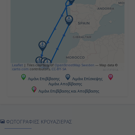
Εν Πλω
-
-
Ημέρα 5η
Φουντσάλ (Μαδέϊρα), Πορτογαλία
Leaflet
|
Tiles courtesy of
OpenStreetMap Sweden
— Map data ©
carto.com
contributors,
CC-BY-SA
Ολόκληρη
Λιμάνι Επιβίβασης
Λιμάνι Επίσκεψης
Λιμάνι Αποβίβασης
Ημέρα
Λιμάνι Επιβίβασης και Αποβίβασης
Ημέρα 6η
Λα Πάλμα (Κανάρια Νησιά) ,
ΦΩΤΟΓΡΑΦΙΕΣ ΚΡΟΥΑΖΙΕΡΑΣ
Ισπανία