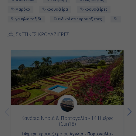
Ημέρα 11η
Μαρόκο
κρουαζιέρα
κρουαζιέρες
Εν Πλω
γαμήλιο ταξίδι
ειδικοί στις κρουαζιέρες
-
ΣΧΕΤΙΚΕΣ ΚΡΟΥΑΖΙΕΡΕΣ
-
Ημέρα 12η
Εν Πλω
-
-
Κανάρια Νησιά & Πορτογαλία - 14 Ημέρες
Ημέρα 13η
(Cun18)
Σαουθάμπτον (Λονδίνο), Αγγλία
14ήμερη
κρουαζιέρα σε
Αγγλία - Πορτογαλία -