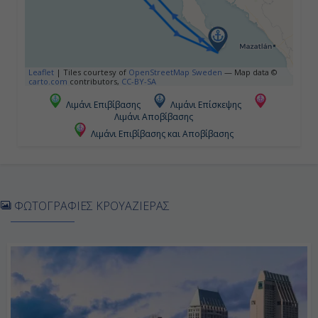
Ημέρα 5η
Ενσενάντα , Μεξικό
Leaflet
|
Tiles courtesy of
OpenStreetMap Sweden
— Map data ©
carto.com
contributors,
CC-BY-SA
12:00
Λιμάνι Επιβίβασης
Λιμάνι Επίσκεψης
Λιμάνι Αποβίβασης
23:00
Λιμάνι Επιβίβασης και Αποβίβασης
Ημέρα 6η
Σαν Ντιέγκο (Καλιφόρνια), Η.Π.Α.
ΦΩΤΟΓΡΑΦΙΕΣ ΚΡΟΥΑΖΙΕΡΑΣ
07:00
Αποβίβαση