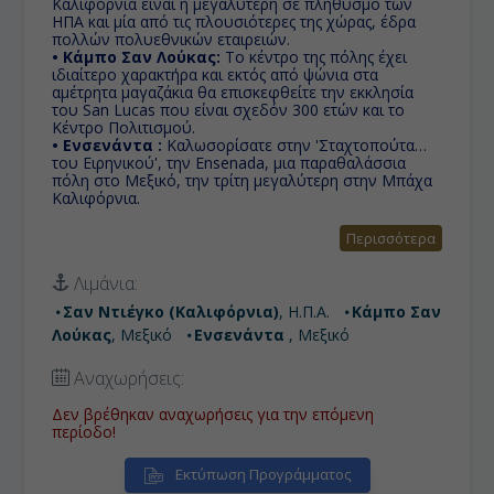
Καλιφόρνια είναι η μεγαλύτερη σε πληθυσμό των
ΗΠΑ και μία από τις πλουσιότερες της χώρας, έδρα
πολλών πολυεθνικών εταιρειών.
• Κάμπο Σαν Λούκας:
Το κέντρο της πόλης έχει
ιδιαίτερο χαρακτήρα και εκτός από ψώνια στα
αμέτρητα μαγαζάκια θα επισκεφθείτε την εκκλησία
του San Lucas που είναι σχεδόν 300 ετών και το
Κέντρο Πολιτισμού.
• Ενσενάντα :
Καλωσορίσατε στην 'Σταχτοπούτα
του Ειρηνικού', την Ensenada, μια παραθαλάσσια
πόλη στο Μεξικό, την τρίτη μεγαλύτερη στην Μπάχα
Καλιφόρνια.
Περισσότερα
Λιμάνια:
Σαν Ντιέγκο (Καλιφόρνια)
, Η.Π.Α.
Κάμπο Σαν
Λούκας
, Μεξικό
Ενσενάντα
, Μεξικό
Αναχωρήσεις:
Δεν βρέθηκαν αναχωρήσεις για την επόμενη
περίοδο!
Εκτύπωση Προγράμματος