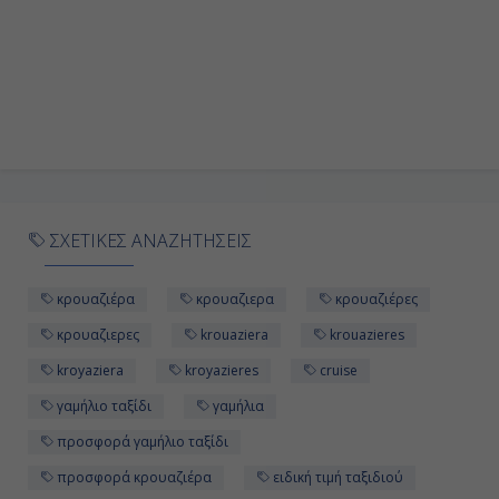
ΣΧΕΤΙΚΕΣ ΑΝΑΖΗΤΗΣΕΙΣ
κρουαζιέρα
κρουαζιερα
κρουαζιέρες
κρουαζιερες
krouaziera
krouazieres
kroyaziera
kroyazieres
cruise
γαμήλιο ταξίδι
γαμήλια
προσφορά γαμήλιο ταξίδι
προσφορά κρουαζιέρα
ειδική τιμή ταξιδιού