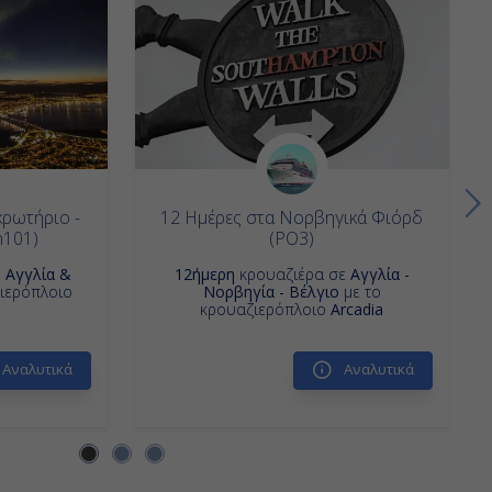
ρωτήριο -
12 Ημέρες στα Νορβηγικά Φιόρδ
n101)
(PO3)
ε
Αγγλία &
12ήμερη
κρουαζιέρα σε
Αγγλία -
ιερόπλοιο
Νορβηγία - Βέλγιο
με το
κρουαζιερόπλοιο
Arcadia
Αναλυτικά
Αναλυτικά