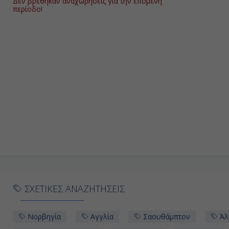
Δεν βρέθηκαν αναχωρήσεις για την επόμενη
περίοδο!
ΣΧΕΤΙΚΕΣ ΑΝΑΖΗΤΗΣΕΙΣ
Νορβηγία
Αγγλία
Σαουθάμπτον
Άλ