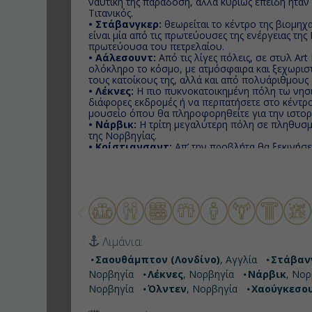
ναυτική της παράδοση, αλλά κυρίως επειδή ήτα
Τιτανικός.
• Στάβανγκερ:
θεωρείται το κέντρο της βιομηχ
είναι μία από τις πρωτεύουσες της ενέργειας τη
πρωτεύουσα του πετρελαίου.
• Αάλεσουντ:
Aπό τις λίγες πόλεις, σε στυλ A
ολόκληρο το κόσμο, με ατμόσφαιρα και ξεχωρισ
τους κατοίκους της, αλλά και από πολυάριθμους 
• Λέκνες:
Η πιο πυκνοκατοικημένη πόλη τω νησι
διάφορες εκδρομές ή να περπατήσετε στο κέντρο
μουσείο όπου θα πληροφορηθείτε για την ιστορ
• Νάρβικ:
H τρίτη μεγαλύτερη πόλη σε πληθυσμ
της Νορβηγίας.
• Κρίστιανσαντ:
Απ’ την προβλήτα θα ξεκινήσ
περιπάτους της ζωής σας ο οποίος οδηγεί σε πα
πράσινο, θα περάσετε ένα οχυρό του 17ου αιώνα
• Όλντεν:
Χωριό και αστική περιοχή του Δήμου 
Νορβηγία.Ο παγετώνας Briksdalsbreen, ένας δη
βρίσκεται περίπου 25 χιλιόμετρα νότια, στο τέλο
• Χαούγκεσουντ:
Πόλη και δήμος στην κομητεία
κύριο πληθυσμιακό κέντρο της περιοχής Haugala
σε έναν στρατηγικά σημαντικό σημείο, το Karms
Λιμάνια:
θα μπορούσαν να περάσουν χωρίς να διασχίζου
Σαουθάμπτον (Λονδίνο)
, Αγγλία
Στάβαν
Νορβηγία
Λέκνες
, Νορβηγία
Νάρβικ
, Νορ
Νορβηγία
Όλντεν
, Νορβηγία
Χαούγκεσο