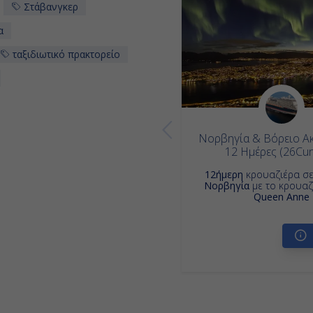
Στάβανγκερ
α
ταξιδιωτικό πρακτορείο
Νορβηγία & Βόρειο Ακ
12 Ημέρες (26Cu
12ήμερη
κρουαζιέρα σ
Νορβηγία
με το κρουαζ
Queen Anne