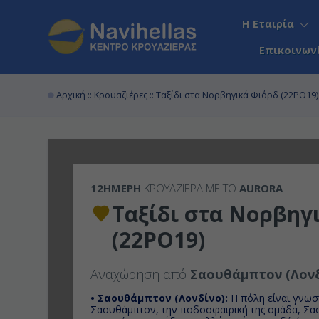
Η Εταιρία
Επικοινων
Αρχική
::
Κρουαζιέρες
:: Ταξίδι στα Νορβηγικά Φιόρδ (22PO19)
12ΉΜΕΡΗ
ΚΡΟΥΑΖΙΕΡΑ ΜΕ ΤΟ
AURORA
Ταξίδι στα Νορβηγ
(22PO19)
Αναχώρηση από
Σαουθάμπτον (Λονδ
• Σαουθάμπτον (Λονδίνο):
H πόλη είναι γνωσ
Σαουθάμπτον, την ποδοσφαιρική της ομάδα, Σα