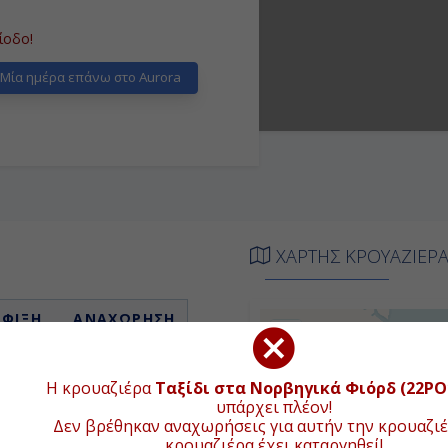
ίοδο!
Μία ημέρα επάνω στο Aurora
ΧΑΡΤΗΣ ΚΡΟΥΑΖΙΕΡ
ΑΦΙΞΗ
ΑΝΑΧΩΡΗΣΗ
+
ιβίβαση
-
−
Η κρουαζιέρα
Ταξίδι στα Νορβηγικά Φιόρδ (22PO
-
-
υπάρχει πλέον!
Δεν βρέθηκαν αναχωρήσεις για αυτήν την κρουαζιέ
07:00
17:00
κρουαζιέρα έχει καταργηθεί!