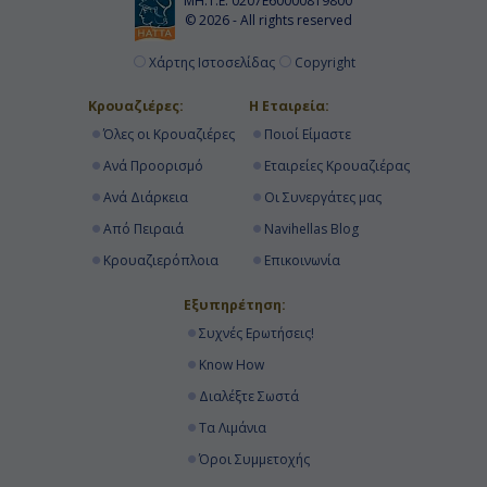
ΜΗ.Τ.Ε. 0207Ε60000819800
© 2026 - All rights reserved
Χάρτης Ιστοσελίδας
Copyright
Κρουαζιέρες:
Η Εταιρεία:
Όλες οι Κρουαζιέρες
Ποιοί Είμαστε
Ανά Προορισμό
Εταιρείες Κρουαζιέρας
Ανά Διάρκεια
Οι Συνεργάτες μας
Από Πειραιά
Navihellas Blog
Κρουαζιερόπλοια
Επικοινωνία
Εξυπηρέτηση:
Συχνές Ερωτήσεις!
Know How
Διαλέξτε Σωστά
Τα Λιμάνια
Όροι Συμμετοχής