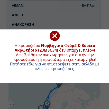
Εν Πλω
-
-
Ημέρα 3η
Η κρουαζιέρα
Νορβηγικά Φιόρδ & Βόρειο
Ακρωτήριo (23MSC34)
δεν υπάρχει πλέον!
Μπέργκεν, Νορβηγία
ΧΑΡΤΗΣ ΚΡΟΥΑΖΙΕΡΑΣ
Δεν βρέθηκαν αναχωρήσεις για αυτήν την
κρουαζιέρα ή η κρουαζιέρα έχει καταργηθεί!
08:00
Πατήστε εδώ για να επιστρέψετε στην σελίδα με
όλες τις κρουαζιέρες
.
+
14:00
−
Ημέρα 4η
Εν Πλω
0