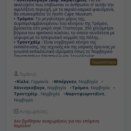
ακαλύψετε πως επιβίωναν οι άνθρωποι σ’ αυτήν την
αφιλόξενη περιοχή, με τα ακραία καιρικά φαινόμενα,
θα επισκεφθείτε το North Cape Museum.
• Τρόμσο:
Το μεγαλύτερο μέρος της,
συμπεριλαμβανομένου του κέντρου της Τρόμσο,
βρίσκεται στο μικρό νησί Tromsοya, 350 χιλιόμετρα
βόρεια του αρκτικού κύκλου, το οποίο συνδέεται με
γέφυρα με το ηπειρωτικό κομμάτι της πόλης.
• Τροντχάϊμ :
Είναι νορβηγικό κέντρο της
εκπαίδευσης, της τεχνικής και της ιατρικής έρευνας με
γνωστά εκπαιδευτικά ιδρύματα όπως το Νορβηγικό
Πανεπιστήμιο Επιστημών και Τεχνολογίας.
• Νορντφιορντέϊντ:
Eίναι το διοικητικό κέντρο του
Περισσότερα
δήμου Stad στο νομό Vestland, στη δυτική Νορβηγία.
Βρίσκεται στο τέλος του Eidsfjorden, δυτικά της
Λιμάνια:
μεγάλης λίμνης Hornindalsvatnet.
• Κίελο:
Με το υδάτινο στοιχείο κυριαρχεί όπου και
Κίελο
, Γερμανία
Μπέργκεν
, Νορβηγία
αν βρεθείτε, για πολλούς η αφετηρία του ταξιδιού
Χόνινγκσβαγκ
, Νορβηγία
Τρόμσο
, Νορβηγία
τους στη Βαλτική, το Κίελο είναι πρωτεύουσα του
κρατιδίου Σλέσβιχ-Χολστάιν της Γερμανίας.
Τροντχάϊμ
, Νορβηγία
Νορντφιορντέϊντ
,
Νορβηγία
Αναχωρήσεις:
Δεν βρέθηκαν αναχωρήσεις για την επόμενη
περίοδο!