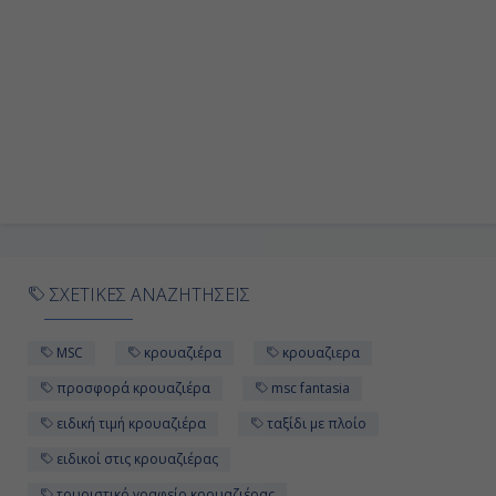
Νορντφιορντέϊντ, Νορβηγία
08:00
16:00
Ημέρα 10η
Εν Πλω
-
ΣΧΕΤΙΚΕΣ ΑΝΑΖΗΤΗΣΕΙΣ
-
MSC
κρουαζιέρα
κρουαζιερα
Ημέρα 11η
προσφορά κρουαζιέρα
msc fantasia
ειδική τιμή κρουαζιέρα
ταξίδι με πλοίο
Κίελο, Γερμανία
ειδικοί στις κρουαζιέρας
09:00
τουριστικό γραφείο κρουαζιέρας