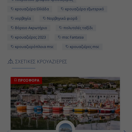
-
κρουαζιέρα Ελλάδα
κρουαζιέρα εξωτερικό
νορβηγία
Νορβηγικά φιορδ
Βόρειο Ακρωτήριο
πολυτελές ταξίδι
κρουαζιέρες 2023
msc Fantasia
κρουαζιερόπλοια msc
κρουαζιέρες msc
ΣΧΕΤΙΚΕΣ ΚΡΟΥΑΖΙΕΡΕΣ
ΠΡΟΣΦΟΡΑ