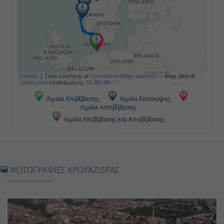
0
Ημέρα 5η
Χόνινγκσβαγκ, Νορβηγία
Leaflet
|
Tiles courtesy of
OpenStreetMap Sweden
— Map data ©
carto.com
contributors,
CC-BY-SA
17:00
Λιμάνι Επιβίβασης
Λιμάνι Επίσκεψης
Λιμάνι Αποβίβασης
02:00
Λιμάνι Επιβίβασης και Αποβίβασης
Ημέρα 6η
Τρόμσο, Νορβηγία
ΦΩΤΟΓΡΑΦΙΕΣ ΚΡΟΥΑΖΙΕΡΑΣ
13:00
20:00