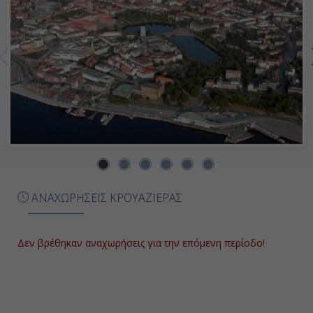
Ημέρα 7η
Εν Πλω
-
-
Ημέρα 8η
Τροντχάϊμ , Νορβηγία
ΑΝΑΧΩΡΗΣΕΙΣ ΚΡΟΥΑΖΙΕΡΑΣ
09:00
18:00
Δεν βρέθηκαν αναχωρήσεις για την επόμενη περίοδο!
Ημέρα 9η