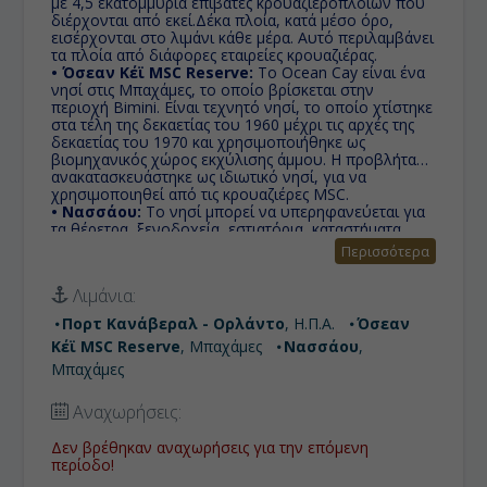
με 4,5 εκατομμύρια επιβάτες κρουαζιερόπλοιων που
διέρχονται από εκεί.Δέκα πλοία, κατά μέσο όρο,
εισέρχονται στο λιμάνι κάθε μέρα. Αυτό περιλαμβάνει
τα πλοία από διάφορες εταιρείες κρουαζιέρας.
• Όσεαν Κέϊ MSC Reserve:
Το Ocean Cay είναι ένα
νησί στις Μπαχάμες, το οποίο βρίσκεται στην
περιοχή Bimini. Είναι τεχνητό νησί, το οποίο χτίστηκε
στα τέλη της δεκαετίας του 1960 μέχρι τις αρχές της
δεκαετίας του 1970 και χρησιμοποιήθηκε ως
βιομηχανικός χώρος εκχύλισης άμμου. Η προβλήτα
ανακατασκευάστηκε ως ιδιωτικό νησί, για να
χρησιμοποιηθεί από τις κρουαζιέρες MSC.
• Νασσάου:
Το νησί μπορεί να υπερηφανεύεται για
τα θέρετρα, ξενοδοχεία, εστιατόρια, καταστήματα,
νυχτερινή ζωή, ένα γήπεδο γκολφ, ένα ενυδρείο και
Περισσότερα
ένα καζίνο. Πήρε το όνομά της προς τιμήν του William
III της Αγγλίας, Πρίγκιπα του Orange-Nassau, που
Λιμάνια:
πήρε το όνομά του από το Nassau της Γερμανίας.
Πορτ Κανάβεραλ - Ορλάντο
, Η.Π.Α.
Όσεαν
Κέϊ MSC Reserve
, Μπαχάμες
Νασσάου
,
Μπαχάμες
Αναχωρήσεις:
Δεν βρέθηκαν αναχωρήσεις για την επόμενη
περίοδο!