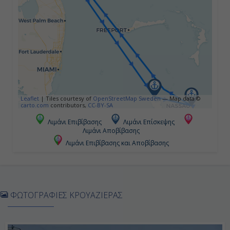
15:00
Ημέρα 4η
Πορτ Κανάβεραλ - Ορλάντο, Η.Π.Α.
07:00
Leaflet
|
Tiles courtesy of
OpenStreetMap Sweden
— Map data ©
carto.com
contributors,
CC-BY-SA
-
Λιμάνι Επιβίβασης
Λιμάνι Επίσκεψης
Λιμάνι Αποβίβασης
Λιμάνι Επιβίβασης και Αποβίβασης
ΦΩΤΟΓΡΑΦΙΕΣ ΚΡΟΥΑΖΙΕΡΑΣ