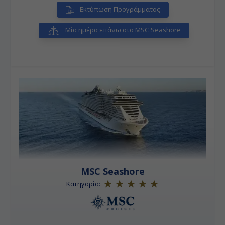
Εκτύπωση Προγράμματος
Μία ημέρα επάνω στο MSC Seashore
MSC Seashore
Κατηγορία: