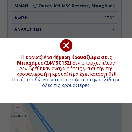
Όσεαν Κέϊ MSC Reserve, Μπαχάμες
07:00
-
Ημέρα 3η
Η κρουαζιέρα
4ήμερη Κρουαζιέρα στις
Όσεαν Κέϊ MSC Reserve, Μπαχάμες
ΧΑΡΤΗΣ ΚΡΟΥΑΖΙΕΡΑΣ
Μπαχάμες (24MSC132)
δεν υπάρχει πλέον!
Δεν βρέθηκαν αναχωρήσεις για αυτήν την
-
κρουαζιέρα ή η κρουαζιέρα έχει καταργηθεί!
Συνολική απόσταση κρουαζιέρας:
550
ναυτικά μίλια
Πατήστε εδώ για να επιστρέψετε στην σελίδα με
(1019χλμ.)
όλες τις κρουαζιέρες
.
12:00
+
−
Ημέρα 4η
Νασσάου, Μπαχάμες
07:00