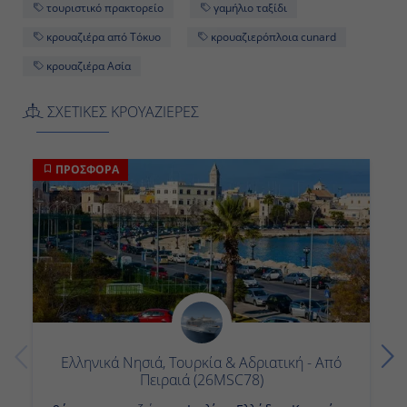
τουριστικό πρακτορείο
γαμήλιο ταξίδι
κρουαζιέρα από Τόκυο
κρουαζιερόπλοια cunard
κρουαζιέρα Ασία
ΣΧΕΤΙΚΕΣ ΚΡΟΥΑΖΙΕΡΕΣ
ΠΡΟΣΦΟΡΑ
Ελληνικά Νησιά, Τουρκία & Αδριατική - Από
Πειραιά (26MSC78)