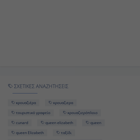
Εν Πλω
-
-
Ημέρα 10η
Τόκυο, Ιαπωνία
08:00
ΣΧΕΤΙΚΕΣ ΑΝΑΖΗΤΗΣΕΙΣ
Αποβίβαση
κρουαζιέρα
κρουαζιερα
τουριστικό γραφείο
κρουαζιερόπλοιο
cunard
queen elizabeth
queen
queen Elizabeth
ταξίδι