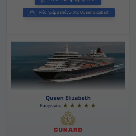
«Νάπολη της Ανατολής κόσμου" για τη θέση της
στον κόλπο, Aira Καλντέρα, με ζεστό κλίμα, και το
Μία ημέρα επάνω στο Queen Elizabeth
εμβληματικό ηφαίστειο Sakurajima.
Queen Elizabeth
Κατηγορία: