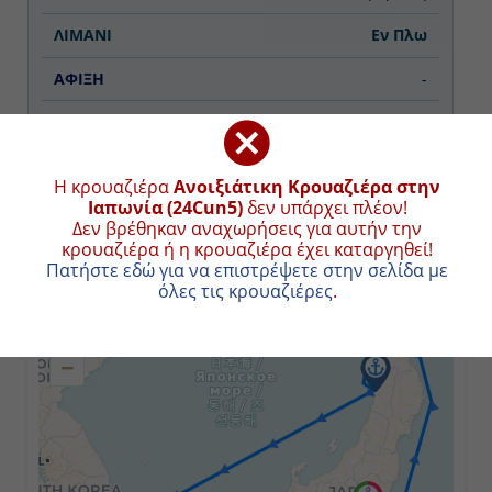
Εν Πλω
-
-
Η κρουαζιέρα
Ανοιξιάτικη Κρουαζιέρα στην
Ημέρα 3η
Ιαπωνία (24Cun5)
δεν υπάρχει πλέον!
Δεν βρέθηκαν αναχωρήσεις για αυτήν την
Αομόρι, Ιαπωνία
ΧΑΡΤΗΣ ΚΡΟΥΑΖΙΕΡΑΣ
κρουαζιέρα ή η κρουαζιέρα έχει καταργηθεί!
Πατήστε εδώ για να επιστρέψετε στην σελίδα με
08:00
όλες τις κρουαζιέρες
.
+
18:00
−
Ημέρα 4η
Ακίτα, Ιαπωνία