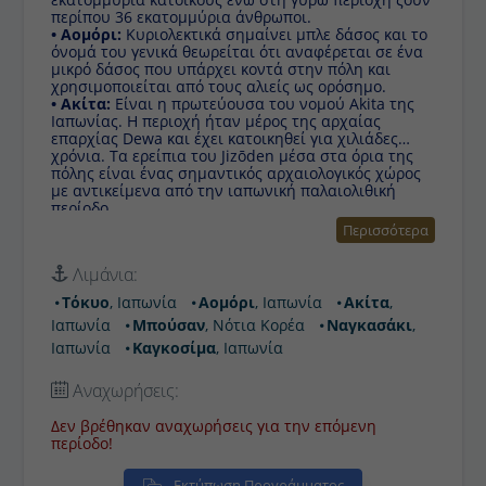
περίπου 36 εκατομμύρια άνθρωποι.
• Αομόρι:
Κυριολεκτικά σημαίνει μπλε δάσος και το
όνομά του γενικά θεωρείται ότι αναφέρεται σε ένα
μικρό δάσος που υπάρχει κοντά στην πόλη και
χρησιμοποιείται από τους αλιείς ως ορόσημο.
• Ακίτα:
Eίναι η πρωτεύουσα του νομού Akita της
Ιαπωνίας. Η περιοχή ήταν μέρος της αρχαίας
επαρχίας Dewa και έχει κατοικηθεί για χιλιάδες
χρόνια. Τα ερείπια του Jizōden μέσα στα όρια της
πόλης είναι ένας σημαντικός αρχαιολογικός χώρος
με αντικείμενα από την ιαπωνική παλαιολιθική
περίοδο.
• Μπούσαν:
Το Μπούσαν, ή Πουσάν είναι η δεύτερη
Περισσότερα
μεγαλύτερη πόλη της Νότιας Κορέας μετά τη Σεούλ,
το μεγαλύτερο λιμάνι στη Νότια Κορέα και το
Λιμάνια:
πέμπτο μεγαλύτερο λιμάνι στον κόσμο. Η πόλη
βρίσκεται στην νότια άκρη της χερσονήσου της
Τόκυο
, Ιαπωνία
Αομόρι
, Ιαπωνία
Ακίτα
,
Κορέας.
Ιαπωνία
Μπούσαν
, Νότια Κορέα
Ναγκασάκι
,
• Ναγκασάκι:
Είναι η μεγαλύτερη πόλη και
πρωτεύουσα του ομώνυμου νομού της Ιαπωνίας.
Ιαπωνία
Καγκοσίμα
, Ιαπωνία
Παλαιότερα ήταν τμήμα του διαμερίσματος
Νισισονόγκι. Το Ναγκασάκι είναι περισσότερο
Αναχωρήσεις:
γνωστό ως η δεύτερη πόλη στην Ιστορία που
βομβαρδίστηκε με ατομική βόμβα, κατά τον Β΄
Δεν βρέθηκαν αναχωρήσεις για την επόμενη
Παγκόσμιο Πόλεμο το 1945 από τις ΗΠΑ.
περίοδο!
• Καγκοσίμα:
Eίναι η πρωτεύουσα του Νομού
Kagoshima στο νότιο δυτικό άκρο του νησιού της
Εκτύπωση Προγράμματος
Kyushu στην Ιαπωνία. Έχει το παρατσούκλι