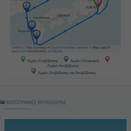
08:00
18:00
Ημέρα 5η
Εν Πλω
Leaflet
|
Tiles courtesy of
OpenStreetMap Sweden
— Map data ©
carto.com
contributors,
CC-BY-SA
-
Λιμάνι Επιβίβασης
Λιμάνι Επίσκεψης
Λιμάνι Αποβίβασης
-
Λιμάνι Επιβίβασης και Αποβίβασης
Ημέρα 6η
Μπούσαν, Νότια Κορέα
ΦΩΤΟΓΡΑΦΙΕΣ ΚΡΟΥΑΖΙΕΡΑΣ
07:00
17:00