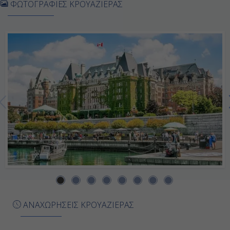
ΦΩΤΟΓΡΑΦΙΕΣ ΚΡΟΥΑΖΙΕΡΑΣ
07:00
16:00
Ημέρα 7η
Κόλλετζ Φιορδ ( Αλάσκα ), Η.Π.Α.
05:00
20:00
Ημέρα 8η
Γουίτιερ ( Αλάσκα ), Η.Π.Α.
ΑΝΑΧΩΡΗΣΕΙΣ ΚΡΟΥΑΖΙΕΡΑΣ
07:00