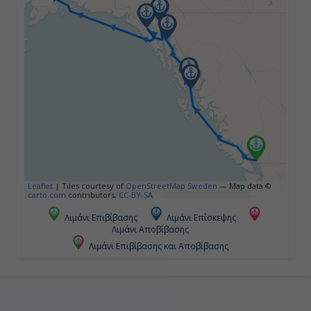
Ημέρα 4η
Τζούνο ( Αλάσκα ), Η.Π.Α.
10:00
22:00
Ημέρα 5η
Σκάγκγουέϊ ( Αλάσκα ), Η.Π.Α.
Leaflet
|
Tiles courtesy of
OpenStreetMap Sweden
— Map data ©
07:00
carto.com
contributors,
CC-BY-SA
21:00
Λιμάνι Επιβίβασης
Λιμάνι Επίσκεψης
Λιμάνι Αποβίβασης
Λιμάνι Επιβίβασης και Αποβίβασης
Ημέρα 6η
Κόλπος Παγετώνων ( Αλάσκα ),
Η.Π.Α.