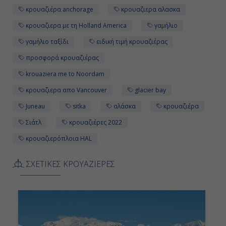
κρουαζιέρα anchorage
κρουαζιερα αλασκα
κρουαζιερα με τη Holland America
γαμήλιο
γαμήλιο ταξίδι
ειδική τιμή κρουαζιέρας
προσφορά κρουαζιέρας
krouaziera me to Noordam
κρουαζιερα απο Vancouver
glacier bay
Juneau
sitka
αλάσκα
κρουαζιέρα
Σιάτλ
κρουαζιέρες 2022
κρουαζιερόπλοια HAL
ΣΧΕΤΙΚΕΣ ΚΡΟΥΑΖΙΕΡΕΣ