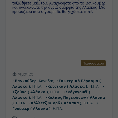
ταξιδέψετε μαζί του. Αναχωρήστε από το Βανκούβερ
και ανακαλύψτε την άγρια ομορφιά της Αλάσκας. Μία
κρουαζιέρα που σίγουρα δε θα ξεχάσετε ποτέ.
Περισσότερα
Λιμάνια:
Βανκούβερ
, Καναδάς
Εσωτερικό Πέρασμα (
Αλάσκα )
, Η.Π.Α.
Κέτσικαν ( Αλάσκα )
, Η.Π.Α.
Τζούνο ( Αλάσκα )
, Η.Π.Α.
Σκάγκγουέϊ (
Αλάσκα )
, Η.Π.Α.
Κόλπος Παγετώνων ( Αλάσκα
)
, Η.Π.Α.
Κόλλετζ Φιορδ ( Αλάσκα )
, Η.Π.Α.
Γουίτιερ ( Αλάσκα )
, Η.Π.Α.