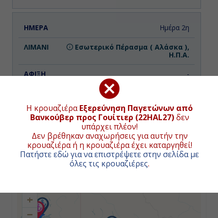
Ημέρα 2η
Εσωτερικό Πέρασμα ( Αλάσκα ),
Η.Π.Α.
-
-
Η κρουαζιέρα
Εξερεύνηση Παγετώνων από
Βανκούβερ προς Γουίτιερ (22HAL27)
δεν
υπάρχει πλέον!
Ημέρα 3η
Δεν βρέθηκαν αναχωρήσεις για αυτήν την
ΧΑΡΤΗΣ ΚΡΟΥΑΖΙΕΡΑΣ
κρουαζιέρα ή η κρουαζιέρα έχει καταργηθεί!
Κέτσικαν ( Αλάσκα ), Η.Π.Α.
Πατήστε εδώ για να επιστρέψετε στην σελίδα με
όλες τις κρουαζιέρες
.
07:00
Συνολική απόσταση κρουαζιέρας:
1547
ναυτικά μίλια
(2866χλμ.)
15:00
+
−