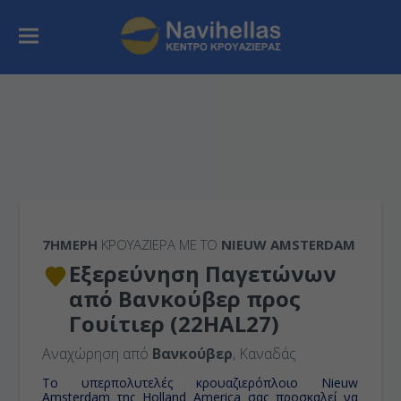
7ΉΜΕΡΗ
ΚΡΟΥΑΖΙΕΡΑ ΜΕ ΤΟ
NIEUW AMSTERDAM
Εξερεύνηση Παγετώνων
από Βανκούβερ προς
Γουίτιερ (22HAL27)
Αναχώρηση από
Βανκούβερ
, Καναδάς
Τo υπερπολυτελές κρουαζιερόπλοιο Nieuw
Amsterdam της Holland America σας προσκαλεί να