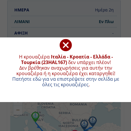
Ημέρα 2η
Εν Πλω
-
-
Η κρουαζιέρα
Ιταλία - Κροατία - Ελλάδα -
Τουρκία (23HAL167)
δεν υπάρχει πλέον!
Ημέρα 3η
Δεν βρέθηκαν αναχωρήσεις για αυτήν την
κρουαζιέρα ή η κρουαζιέρα έχει καταργηθεί!
Κατάκολο (Αρχ. Ολυμπία), Ελλάδα
ΧΑΡΤΗΣ ΚΡΟΥΑΖΙΕΡΑΣ
Πατήστε εδώ για να επιστρέψετε στην σελίδα με
όλες τις κρουαζιέρες
.
08:00
+
17:00
−
Ημέρα 4η