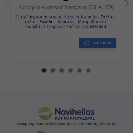
23:00
Δυτική και Ανατολική Μεσόγειος (26HAL159)
21 ημέρες και άνω
κρουαζιέρα σε
Ισπανία - Γαλλία -
Ιταλία - Ελλάδα - Κροατία - Μαυροβούνιο -
Τουρκία
με το κρουαζιερόπλοιο
Oosterdam
Ημέρα 14η
Πειραιάς, Ελλάδα
Αναλυτικά
07:00
Διακτέρευση
Ημέρα 15η
Πειραιάς, Ελλάδα
-
Αποβίβαση
Λεωφ. Ηρώων Πολυτεχνείου 83, ΤΚ: 185 36, ΠΕΙΡΑΙΑΣ
Μέλος: