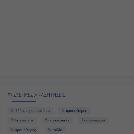
Ημέρα 9η
Εν Πλώ στα Δαρδανέλια, Τουρκία
-
-
Ημέρα 10η
Κωνσταντινούπολη, Τουρκία
07:00
ΣΧΕΤΙΚΕΣ ΑΝΑΖΗΤΗΣΕΙΣ
Διακτέρευση
14ήμερη κρουαζιέρα
κρουαζιέρες
krouaziera
krouazieres
κρουαζιερα
Ημέρα 11η
κρουαζιερες
Ιταλία