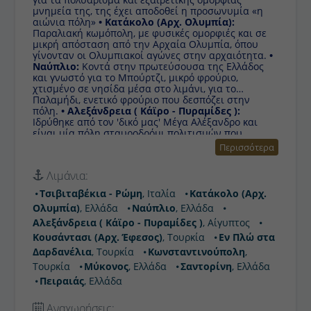
μνημεία της, της έχει αποδοθεί η προσωνυμία «η
αιώνια πόλη»
• Κατάκολο (Αρχ. Ολυμπία):
Παραλιακή κωμόπολη, με φυσικές ομορφιές και σε
μικρή απόσταση από την Αρχαία Ολυμπία, όπου
γίνονταν οι Ολυμπιακοί αγώνες στην αρχαιότητα.
•
Ναύπλιο:
Κοντά στην πρωτεύσουσα της Ελλάδος
και γνωστό για το Μπούρτζι, μικρό φρούριο,
χτισμένο σε νησίδα μέσα στο λιμάνι, για το
Παλαμήδι, ενετικό φρούριο που δεσπόζει στην
πόλη.
• Αλεξάνδρεια ( Κάϊρο - Πυραμίδες ):
Ιδρύθηκε από τον 'δικό μας' Μέγα Αλέξανδρο και
είναι μία πόλη σταυροδρόμι πολιτισμών που
χαρακτηρίστηκε ως ο φάρος της διανόησης για την
Περισσότερα
Μέση Ανατολή.
• Κουσάντασι (Αρχ. Έφεσος):
Το
λιμάνι για την επίσκεψη στην Αρχαία Έφεσσο, ένα
Λιμάνια:
από τα μεγαλύτερα υπαίθρια μουσεία στον κόσμο, η
οποία απέχει μόλις 19 χιλιόμετρα.
• Εν Πλώ στα
Τσιβιταβέκια - Ρώμη
, Ιταλία
Κατάκολο (Αρχ.
Δαρδανέλια:
Γνωστά ως Ελλήσποντος, αποτελούν
Ολυμπία)
, Ελλάδα
Ναύπλιο
, Ελλάδα
ένα στενό θαλάσσιο πέρασμα στη βορειοδυτική
Τουρκία που συνδέει το Αιγαίο πέλαγος με την
Αλεξάνδρεια ( Κάϊρο - Πυραμίδες )
, Αίγυπτος
Προποντίδα.
• Κωνσταντινούπολη:
Ιστορική,
Κουσάντασι (Αρχ. Έφεσος)
, Τουρκία
Εν Πλώ στα
μοντέρνα, παραδοσιακή, η Κωνσταντινούπολη είναι
Δαρδανέλια
, Τουρκία
Κωνσταντινούπολη
,
πολλές πόλεις σε μια!
• Μύκονος:
Το νησί των
ανέμων, της διασκέδασης και του διεθνούς Jet Set.
Τουρκία
Μύκονος
, Ελλάδα
Σαντορίνη
, Ελλάδα
•
Σαντορίνη:
Είναι το καλύτερο νησί στην Ευρώπη
Πειραιάς
, Ελλάδα
και 4ο στον κόσμο. Άλλη μια πρωτιά για το
αγαπημένο μας νησί και κορυφαίο στον κόσμο!
•
Αναχωρήσεις:
Πειραιάς:
Το σημαντικότερο βιομηχανικό κέντρο