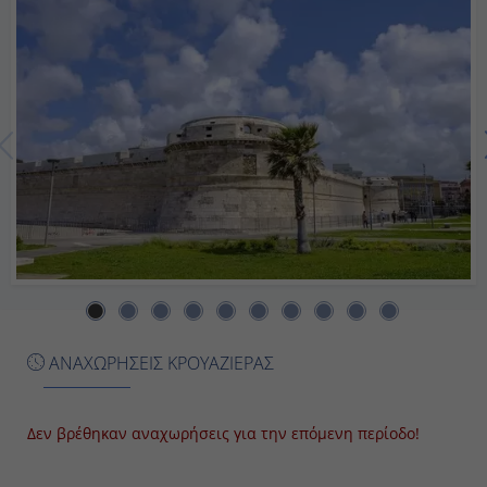
20:00
Ημέρα 7η
Εν Πλω
-
-
Ημέρα 8η
ΑΝΑΧΩΡΗΣΕΙΣ ΚΡΟΥΑΖΙΕΡΑΣ
Κουσάντασι (Αρχ. Έφεσος), Τουρκία
07:00
Δεν βρέθηκαν αναχωρήσεις για την επόμενη περίοδο!
19:00