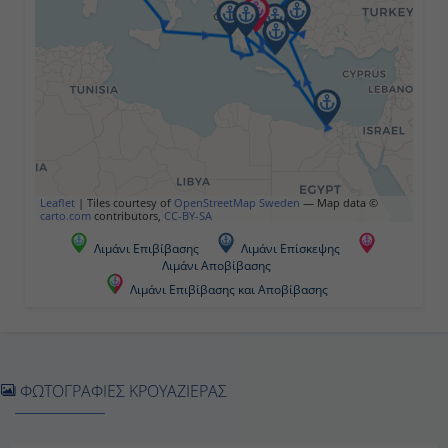
Ναύπλιο, Ελλάδα
08:00
17:00
Ημέρα 5η
Εν Πλω
Leaflet
|
Tiles courtesy of
OpenStreetMap Sweden
— Map data ©
carto.com
contributors,
CC-BY-SA
-
Λιμάνι Επιβίβασης
Λιμάνι Επίσκεψης
Λιμάνι Αποβίβασης
-
Λιμάνι Επιβίβασης και Αποβίβασης
Ημέρα 6η
Αλεξάνδρεια ( Κάϊρο - Πυραμίδες ),
ΦΩΤΟΓΡΑΦΙΕΣ ΚΡΟΥΑΖΙΕΡΑΣ
Αίγυπτος
05:00