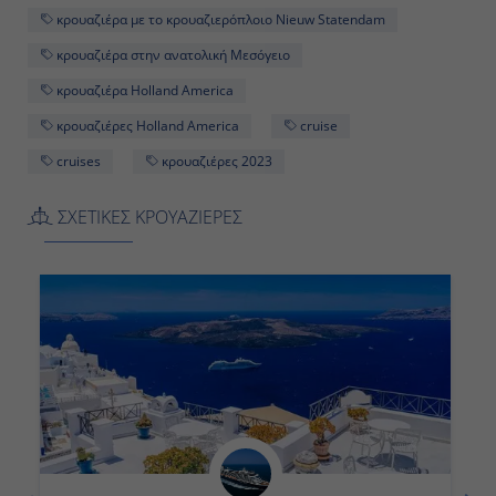
Κωνσταντινούπολη, Τουρκία
κρουαζιέρα με το κρουαζιερόπλοιο Nieuw Statendam
-
κρουαζιέρα στην ανατολική Μεσόγειο
κρουαζιέρα Holland America
16:00
κρουαζιέρες Holland America
cruise
cruises
κρουαζιέρες 2023
Ημέρα 12η
ΣΧΕΤΙΚΕΣ ΚΡΟΥΑΖΙΕΡΕΣ
Μύκονος, Ελλάδα
12:00
23:00
Ημέρα 13η
Σαντορίνη, Ελλάδα
07:00