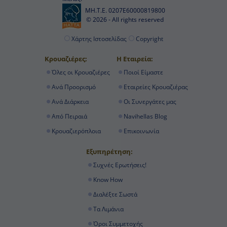
ΜΗ.Τ.Ε. 0207Ε60000819800
© 2026 - All rights reserved
Χάρτης Ιστοσελίδας
Copyright
Κρουαζιέρες:
Η Εταιρεία:
Όλες οι Κρουαζιέρες
Ποιοί Είμαστε
Ανά Προορισμό
Εταιρείες Κρουαζιέρας
Ανά Διάρκεια
Οι Συνεργάτες μας
Από Πειραιά
Navihellas Blog
Κρουαζιερόπλοια
Επικοινωνία
Εξυπηρέτηση:
Συχνές Ερωτήσεις!
Know How
Διαλέξτε Σωστά
Τα Λιμάνια
Όροι Συμμετοχής