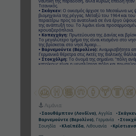
ναυτική της παράδοση, αλλά κυρίως επειδή ήτα
Τιτανικός.
• Σκάγκεν:
Ο οικισμός άρχισε το Μεσαίωνα ως ψ
βιομηχανία της ρέγγας. Μεταξύ του 1964 και του
περαιτέρω προς τα ανατολικά σε ένα έργο ύψους
της ανάπτυξή του. Το λιμάνι είναι προσαρμοσμέ
κρουαζιερόπλοια.
• Κοπεγχάγη:
Πρωτεύουσα της Δανίας και βρίσκ
Το μεγαλύτερο τμήμα της είναι κτισμένο στο νησ
της βρίσκεται στο νησί Άμαερ.
• Βαρνεμούντε (Βερολίνο):
Αναμφισβήτητα απ
Γερμανικά θέρετρα στις Ακτές της Βαλτικής θάλλ
• Στοκχόλμη:
To όνομά της σημαίνει "πόλη ανάμ
κατοίκους είναι η μεγαλύτερη πόλη και πρωτεύο
• Βίσμπυ:
Ένας δημοφιλής προορισμός διακοπών γ
τη διάρκεια του καλοκαιριού δέχεται χιλιάδες το
φιλοξενήσει με αγάπη, στο υποβλητικό μεσαιωνι
• Κλαϊπέδα:
Αν σας αρέσει η φύση αξίζει να κάν
η οποία είναι μια αμμώδης χερσόνησος 98 χιλιο
λιμνοθάλασσα Curonia από τη βαλτική θάλασσα.
• Κρίστιανσαντ:
Απ’ την προβλήτα θα ξεκινήσ
περιπάτους της ζωής σας ο οποίος οδηγεί σε πα
Λιμάνια:
πράσινο, θα περάσετε ένα οχυρό του 17ου αιώνα
Σαουθάμπτον (Λονδίνο)
, Αγγλία
Σκάγκε
Βαρνεμούντε (Βερολίνο)
, Γερμανία
Στοκχ
Σουηδία
Κλαϊπέδα
, Λιθουανία
Κρίστιαν