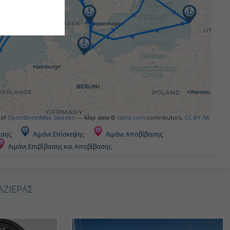
 of
OpenStreetMap Sweden
— Map data ©
carto.com
contributors,
CC-BY-SA
ασης
Λιμάνι Επίσκεψης
Λιμάνι Αποβίβασης
Λιμάνι Επιβίβασης και Αποβίβασης
ΑΖΙΕΡΑΣ