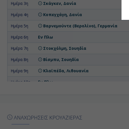
Ημέρα 3η
Σκάγκεν, Δανία
Ημέρα 4η
Κοπεγχάγη, Δανία
Ημέρα 5η
Βαρνεμούντε (Βερολίνο), Γερμανία
Ημέρα 6η
Εν Πλω
Ημέρα 7η
Στοκχόλμη, Σουηδία
Ημέρα 8η
Βίσμπυ, Σουηδία
Ημέρα 9η
Κλαϊπέδα, Λιθουανία
Ημέρα 10η
Εν Πλω
Ημέρα 11η
Κρίστιανσαντ, Νορβηγία
Ημέρα 12η
Εν Πλω
Ημέρα 13η
Σαουθάμπτον (Λονδίνο), Αγγλία
ΑΝΑΧΩΡΗΣΕΙΣ ΚΡΟΥΑΖΙΕΡΑΣ