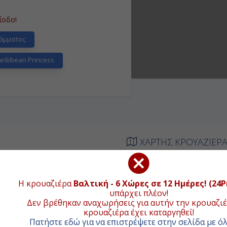
ίοδο!
άμματος
ribbean Princess
ΧΑΡΤΗΣ ΚΡΟΥΑΖΙΕΡ
ΑΦΙΞΗ
ΑΝΑΧΩΡΗΣΗ
+
Η κρουαζιέρα
Βαλτική - 6 Χώρες σε 12 Ημέρες! (24P
υπάρχει πλέον!
-
16:00
−
Δεν βρέθηκαν αναχωρήσεις για αυτήν την κρουαζιέ
κρουαζιέρα έχει καταργηθεί!
-
-
Πατήστε εδώ για να επιστρέψετε στην σελίδα με όλ