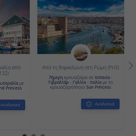
ραλία από
Από τη Βαρκελώνη στη Ρώμη (Pri3)
132)
7ήμερη
κρουαζιέρα σε
Ισπανία -
Γιβραλτάρ - Γαλλία - Ιταλία
με το
υστραλία
με
κρουαζιερόπλοιο
Sun Princess
nd Princess
Αναλυτικά
Αναλυτικά