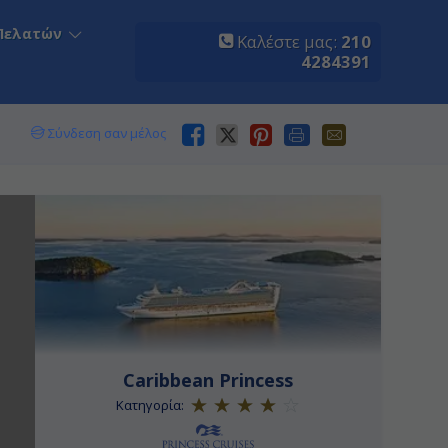
Πελατών
Καλέστε μας:
210
4284391
Σύνδεση σαν μέλος
Caribbean Princess
Κατηγορία: