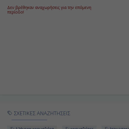
Δεν βρέθηκαν αναχωρήσεις για την επόμενη
περίοδο!
ΣΧΕΤΙΚΕΣ ΑΝΑΖΗΤΗΣΕΙΣ
12ήμερη κρουαζιέρα
κρουαζιέρες
krouazier