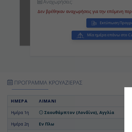
Αναχωρήσεις:
Δεν βρέθηκαν αναχωρήσεις για την επόμενη περ
Εκτύπωση Προγρ
Μία ημέρα επάνω στο Ca
ΠΡΟΓΡΑΜΜΑ ΚΡΟΥΑΖΙΕΡΑΣ
ΗΜΕΡΑ
ΛΙΜΑΝΙ
Ημέρα 1η
Σαουθάμπτον (Λονδίνο), Αγγλία
Ημέρα 2η
Εν Πλω