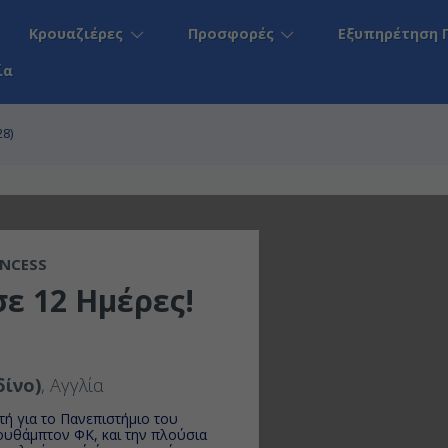
Κρουαζιέρες
Προσφορές
Εξυπηρέτηση 
ία
28)
INCESS
σε 12 Ημέρες!
ίνο)
, Αγγλία
τή για το Πανεπιστήμιο του
ουθάμπτον ΦΚ, και την πλούσια