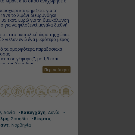
ν το λιμάνι από όπου αναχώρησε ο
αροχώρι και φημίζεται για τη
 1979 το λιμάνι διευρύνθηκε
 35 εκατ. Ευρώ για τη διευκόλυνση
νο για να φιλοξενεί μεγάλα διεθνή
εται στο ανατολικό άκρο της χώρας.
ί Σγιέλαν ενώ ένα μικρότερο μέρος
ό τα ομορφότερα παραδοσιακά
ασσας.
εσα σε γέφυρες", με 1,5 εκατ.
υσα της Σουηδίας.
ια τους Σκανδιναβούς,που κατά
Περισσότερα
υρίστες κάθε χρόνο για να τους
κό της τοπίο.
ετε μια εκδρομή στο Curonian Spit,
μέτρων που χωρίζει τη
ετε έναν από τους πιο όμορφους
νέμορφα πάρκα με συντριβάνια και
 και θα φτάσετε στην παραλία.
ν
, Δανία
Κοπεγχάγη
, Δανία
όλμη
, Σουηδία
Βίσμπυ
,
σαντ
, Νορβηγία