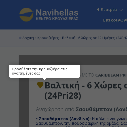
Η Εταιρία
Επικοινων
Αρχική
::
Κρουαζιέρες
:: Βαλτική - 6 Χώρες σε 12 Ημέρες! (24Pri
Προσθέστε την κρουαζιέρα στις
αγαπημένες σας
12ΉΜΕΡΗ
ΚΡΟΥΑΖΙΕΡΑ ΜΕ ΤΟ
CARIBBEAN PR
Βαλτική - 6 Χώρες 
(24Pri28)
Αναχώρηση από
Σαουθάμπτον (Λονδ
• Σαουθάμπτον (Λονδίνο):
H πόλη είναι γνωσ
Σαουθάμπτον, την ποδοσφαιρική της ομάδα, Σα