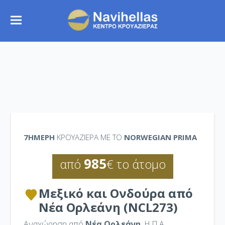
7ΉΜΕΡΗ
ΚΡΟΥΑΖΙΕΡΑ ΜΕ ΤΟ
NORWEGIAN PRIMA
985
από
€ το άτομο
Μεξικό και Ονδούρα από
Νέα Ορλεάνη (NCL273)
Αναχώρηση από
Νέα Ορλεάνη
, Η.Π.Α.