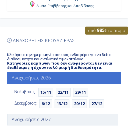
Λιμάνι Επιβίβασης και Αποβίβασης
Ημέρα 6η
Costa Maya, Mexico, Μεξικό
985
από
€ το άτομο
7:00
ΑΝΑΧΩΡΗΣΕΙΣ ΚΡΟΥΑΖΙΕΡΑΣ
15:00
Κλικάρετε την ημερομηνία που σας ενδιαφέρει για να δείτε
διαθεσιμότητα και αναλυτικό τιμοκατάλογο.
Κατηγορίες καμπινών που δεν αναφέρονται δεν είναι
Ημέρα 7η
διαθέσιμες ή έχουν πολύ μικρή διαθεσιμότητα.
Εν Πλω
Αναχωρήσεις 2026
-
Νοέμβριος:
15/11
22/11
29/11
-
Δεκέμβριος:
6/12
13/12
20/12
27/12
Ημέρα 8η
Αναχωρήσεις 2027