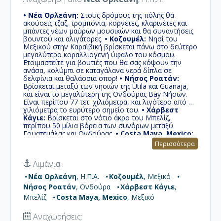
• Νέα Ορλεάνη:
Στους δρόμους της πόλης θα
ακούσεις τζαζ, τρομπόνια, κορνέτες, κλαρινέτες και
μπάντες νέων μαύρων μουσικών και θα συναντήσεις
βουντού και αλιγάτορες.
• Κοζουμέλ:
Νησί του
Μεξικού στην Καραϊβική βρίσκεται πάνω στο δεύτερο
μεγαλύτερο κοραλλιογενή ύφαλο του κόσμου.
Ετοιμαστείτε για βουτιές που θα σας κόψουν την
ανάσα, κολύμπι σε καταγάλανα νερά δίπλα σε
δελφίνια και θαλάσσια σπορ!
• Νήσος Ροατάν:
Βρίσκεται μεταξύ των νησιών της Útila και Guanaja,
και είναι το μεγαλύτερη της Ονδούρας Bay Νήσων.
Είναι περίπου 77 τετ. χιλιόμετρα, και λιγότερο από 8
χιλιόμετρα το ευρύτερο σημείο του.
• Χάρβεστ
Κάγιε:
Βρίσκεται στο νότιο άκρο του Μπελίζ,
περίπου 50 μίλια βόρεια των συνόρων μεταξύ
Γουατεμάλας και Ονδούρας.
• Costa Maya, Mexico:
Μικρή τουριστική περιοχή της πολιτείας Quintana
Περισσότερα
Roo του Μεξικού, μοιάζει με ιδιωτικό νησί φτιαγμένο
ειδικά για τους επιβάτες των κρουαζιερόπλοιων.
Λιμάνια:
Νέα Ορλεάνη
, Η.Π.Α.
Κοζουμέλ
, Μεξικό
Νήσος Ροατάν
, Ονδούρα
Χάρβεστ Κάγιε
,
Μπελίζ
Costa Maya, Mexico
, Μεξικό
Αναχωρήσεις: