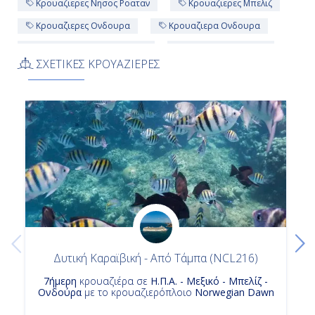
Κρουαζιερες Νησος Ροαταν
Κρουαζιερες Μπελιζ
Κρουαζιερες Ονδουρα
Κρουαζιερα Ονδουρα
Κρουαζιερα Χαρβεστ Καγιε
Κρουαζιερα Μπελιζ
ΣΧΕΤΙΚΕΣ ΚΡΟΥΑΖΙΕΡΕΣ
Κρουαζιερα Norwegian Prima
Δυτική Καραϊβική - Από Τάμπα (NCL216)
7ήμερη
κρουαζιέρα σε
Η.Π.Α. - Μεξικό - Μπελίζ -
Ονδούρα
με το κρουαζιερόπλοιο
Norwegian Dawn