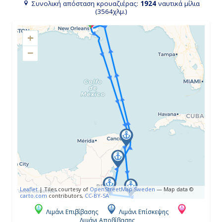
Συνολική απόσταση κρουαζιέρας:
1924
ναυτικά μίλια
(3564χλμ.)
17:00
+
−
Ημέρα 4η
Νήσος Ροατάν, Ονδούρα
8:00
17:00
Ημέρα 5η
Χάρβεστ Κάγιε, Μπελίζ
8:00
Leaflet
|
Tiles courtesy of
OpenStreetMap Sweden
— Map data ©
carto.com
contributors,
CC-BY-SA
17:00
Λιμάνι Επιβίβασης
Λιμάνι Επίσκεψης
Λιμάνι Αποβίβασης