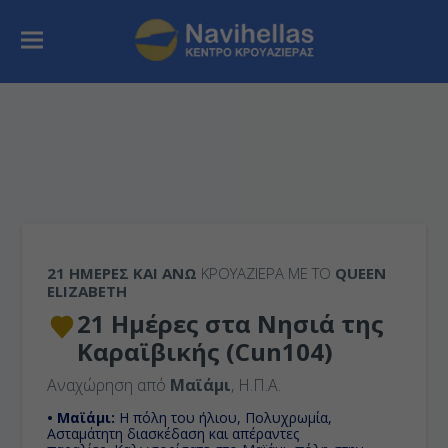
21 ΗΜΈΡΕΣ ΚΑΙ ΆΝΩ
ΚΡΟΥΑΖΙΕΡΑ ΜΕ ΤΟ
QUEEN
ELIZABETH
21 Ημέρες στα Νησιά της
Καραϊβικής (Cun104)
Αναχώρηση από
Μαϊάμι
, Η.Π.Α.
• Μαϊάμι:
Η πόλη του ήλιου, Πολυχρωμία,
Ασταμάτητη διασκέδαση και απέραντες