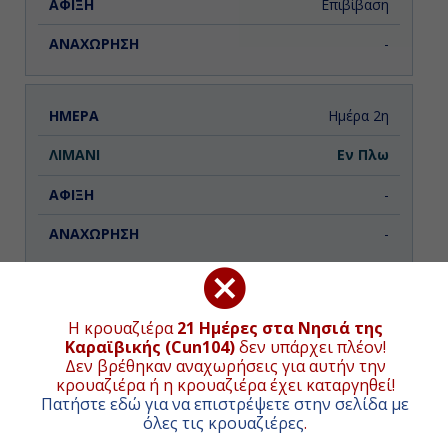
Επιβίβαση
-
Ημέρα 2η
Εν Πλω
-
-
Ημέρα 3η
Η κρουαζιέρα
21 Ημέρες στα Νησιά της
Άμπερ Κόουβ, Δομινικανή
Καραϊβικής (Cun104)
δεν υπάρχει πλέον!
ΧΑΡΤΗΣ ΚΡΟΥΑΖΙΕΡΑΣ
Δημοκρατία
Δεν βρέθηκαν αναχωρήσεις για αυτήν την
κρουαζιέρα ή η κρουαζιέρα έχει καταργηθεί!
07:00
Συνολική απόσταση κρουαζιέρας:
5342
ναυτικά μίλια
Πατήστε εδώ για να επιστρέψετε στην σελίδα με
(9894χλμ.)
όλες τις κρουαζιέρες
.
20:00