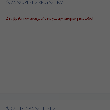
08:00
ΑΝΑΧΩΡΗΣΕΙΣ ΚΡΟΥΑΖΙΕΡΑΣ
20:00
Δεν βρέθηκαν αναχωρήσεις για την επόμενη περίοδο!
Ημέρα 9η
Εν Πλω
-
-
Ημέρα 10η
Μαϊάμι, Η.Π.Α.
-
-
ΣΧΕΤΙΚΕΣ ΑΝΑΖΗΤΗΣΕΙΣ