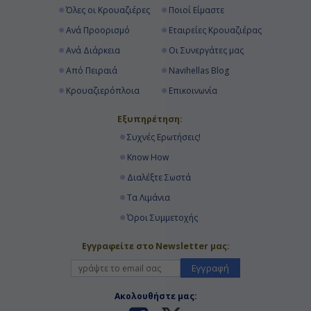
Όλες οι Κρουαζιέρες
Ποιοί Είμαστε
Ανά Προορισμό
Εταιρείες Κρουαζιέρας
Ημέρα 18η
Ανά Διάρκεια
Οι Συνεργάτες μας
Σαιντ Μαρτέν, Ολλανδικές
Από Πειραιά
Navihellas Blog
Αντίλλες
Κρουαζιερόπλοια
Επικοινωνία
07:00
Εξυπηρέτηση:
20:00
Συχνές Ερωτήσεις!
Know How
Διαλέξτε Σωστά
Ημέρα 19η
Τα Λιμάνια
Τόρτολα, Βρετανικές Παρθένοι
Νήσοι
Όροι Συμμετοχής
07:00
Εγγραφείτε στο Newsletter μας:
Εγγραφή
20:00
Ακολουθήστε μας: