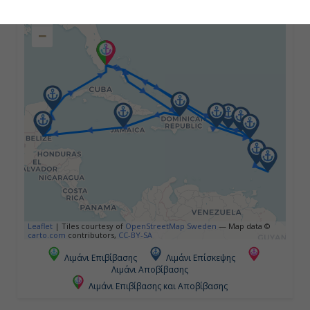
+
−
Ημέρα 4η
Εν Πλω
-
-
Ημέρα 5η
Μοντέγκο Μπέϊ, Τζαμάικα
Leaflet
|
Tiles courtesy of
OpenStreetMap Sweden
— Map data ©
07:00
carto.com
contributors,
CC-BY-SA
20:00
Λιμάνι Επιβίβασης
Λιμάνι Επίσκεψης
Λιμάνι Αποβίβασης
Λιμάνι Επιβίβασης και Αποβίβασης
Ημέρα 6η