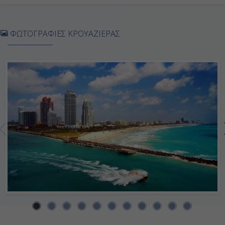
Εν Πλω
ΦΩΤΟΓΡΑΦΙΕΣ ΚΡΟΥΑΖΙΕΡΑΣ
-
-
Ημέρα 7η
Μπελίζ, Μπελίζ
07:00
17:00
Ημέρα 8η
Κοζουμέλ, Μεξικό