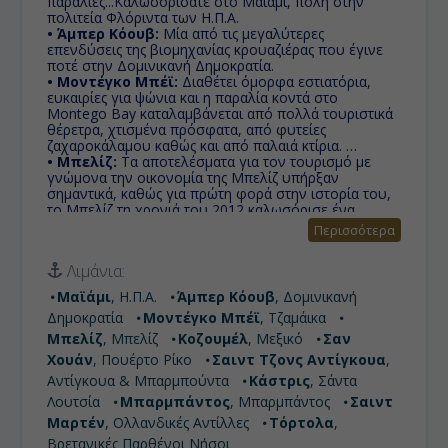
παραλίες...Καλωσορίσατε στο Μαϊάμι, πόλη στην
πολιτεία Φλόριντα των Η.Π.Α.
• Άμπερ Κόουβ:
Μία από τις μεγαλύτερες
επενδύσεις της βιομηχανίας κρουαζιέρας που έγινε
ποτέ στην Δομινικανή Δημοκρατία.
• Μοντέγκο Μπέϊ:
Διαθέτει όμορφα εστιατόρια,
ευκαιρίες για ψώνια και η παραλία κοντά στο
Montego Bay καταλαμβάνεται από πολλά τουριστικά
θέρετρα, χτισμένα πρόσφατα, από φυτείες
ζαχαροκάλαμου καθώς και από παλαιά κτίρια.
• Μπελίζ:
Τα αποτελέσματα για τον τουρισμό με
γνώμονα την οικονομία της Μπελίζ υπήρξαν
σημαντικά, καθώς για πρώτη φορά στην ιστορία του,
το Μπελίζ τη χρονιά του 2012 καλωσόρισε ένα
εκατομμύριο τουρίστες σε ένα έτος.
Περισσότερα
• Κοζουμέλ:
Νησί του Μεξικού στην Καραϊβική
βρίσκεται πάνω στο δεύτερο μεγαλύτερο
Λιμάνια:
κοραλλιογενή ύφαλο του κόσμου. Ετοιμαστείτε για
βουτιές που θα σας κόψουν την ανάσα, κολύμπι σε
Μαϊάμι
, Η.Π.Α.
Άμπερ Κόουβ
, Δομινικανή
καταγάλανα νερά δίπλα σε δελφίνια και θαλάσσια
Δημοκρατία
Μοντέγκο Μπέϊ
, Τζαμάικα
σπορ!
• Σαν Χουάν:
Είναι η πρωτεύουσα του Πουέρτο
Μπελίζ
, Μπελίζ
Κοζουμέλ
, Μεξικό
Σαν
Ρίκο, ένας αγαπημένος προορισμός που προσφέρει
Χουάν
, Πουέρτο Ρίκο
Σαιντ Τζονς Αντίγκουα
,
όμορφα αξιοθέατα, ποιοτική νυχτερινή ζωή, καλή
Αντίγκουα & Μπαρμπούντα
Κάστρις
, Σάντα
αγορά για ψώνια, αξιόλογη τοπική κουζίνα και μια
κουλτούρα που θα σας κερδίσει από την πρώτη
Λουτσία
Μπαρμπάντος
, Μπαρμπάντος
Σαιντ
στιγμή.
Μαρτέν
, Ολλανδικές Αντίλλες
Τόρτολα
,
• Σαιντ Τζονς Αντίγκουα:
Η Σαιντ Τζονς είναι η
Βρετανικές Παρθένοι Νήσοι