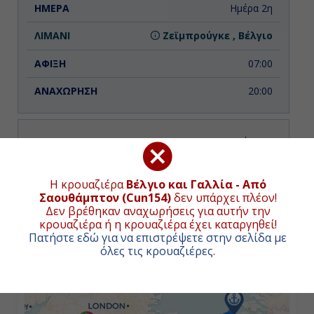
Ημέρα 2η
Ζεϊμπρούγκε , Βέλγιο
07:00
20:00
Ημέρα 3η
Εν Πλω
ΧΑΡΤΗΣ ΚΡΟΥΑΖΙΕΡΑΣ
Η κρουαζιέρα
Βέλγιο και Γαλλία - Από
Σαουθάμπτον (Cun154)
δεν υπάρχει πλέον!
-
Συνολική απόσταση κρουαζιέρας:
531
ναυτικά μίλια
Δεν βρέθηκαν αναχωρήσεις για αυτήν την
(984χλμ.)
κρουαζιέρα ή η κρουαζιέρα έχει καταργηθεί!
-
Πατήστε εδώ για να επιστρέψετε στην σελίδα με
όλες τις κρουαζιέρες
.
+
−
Ημέρα 4η
Χάβρη (Παρίσι), Γαλλία