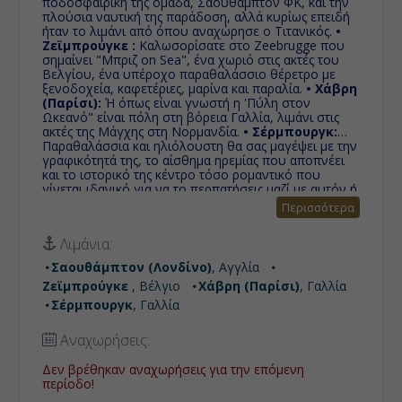
ποδοσφαιρική της ομάδα, Σαουθάμπτον ΦΚ, και την
πλούσια ναυτική της παράδοση, αλλά κυρίως επειδή
ήταν το λιμάνι από όπου αναχώρησε ο Τιτανικός.
•
Ζεϊμπρούγκε :
Καλωσορίσατε στο Zeebrugge που
σημαίνει "Μπριζ on Sea", ένα χωριό στις ακτές του
Βελγίου, ένα υπέροχο παραθαλάσσιο θέρετρο με
ξενοδοχεία, καφετέριες, μαρίνα και παραλία.
• Χάβρη
(Παρίσι):
Ή όπως είναι γνωστή η 'Πύλη στον
Ωκεανό" είναι πόλη στη βόρεια Γαλλία, λιμάνι στις
ακτές της Μάγχης στη Νορμανδία.
• Σέρμπουργκ:
Παραθαλάσσια και ηλιόλουστη θα σας μαγέψει με την
γραφικότητά της, το αίσθημα ηρεμίας που αποπνέει
και το ιστορικό της κέντρο τόσο ρομαντικό που
γίνεται ιδανικό για να το περπατήσεις μαζί με αυτόν ή
αυτήν που αγαπάς.
Περισσότερα
Λιμάνια:
Σαουθάμπτον (Λονδίνο)
, Αγγλία
Ζεϊμπρούγκε
, Βέλγιο
Χάβρη (Παρίσι)
, Γαλλία
Σέρμπουργκ
, Γαλλία
Αναχωρήσεις:
Δεν βρέθηκαν αναχωρήσεις για την επόμενη
περίοδο!