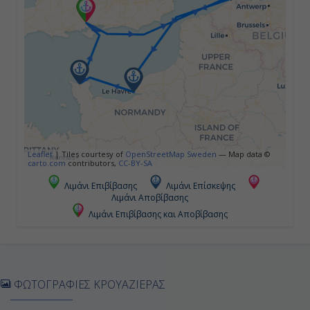
07:00
20:00
Ημέρα 5η
Σέρμπουργκ, Γαλλία
07:00
Leaflet
|
Tiles courtesy of
OpenStreetMap Sweden
— Map data ©
carto.com
contributors,
CC-BY-SA
20:00
Λιμάνι Επιβίβασης
Λιμάνι Επίσκεψης
Λιμάνι Αποβίβασης
Λιμάνι Επιβίβασης και Αποβίβασης
Ημέρα 6η
Σαουθάμπτον (Λονδίνο), Αγγλία
-
ΦΩΤΟΓΡΑΦΙΕΣ ΚΡΟΥΑΖΙΕΡΑΣ
Αποβίβαση