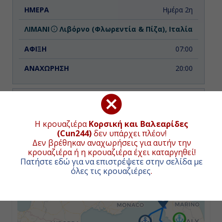
Ημέρα 2η
Λιβόρνο (Φλωρεντία & Πίζα), Ιταλία
07:00
20:00
Ημέρα 3η
Η κρουαζιέρα
Κορσική και Βαλεαρίδες
Εν Πλω
ΧΑΡΤΗΣ ΚΡΟΥΑΖΙΕΡΑΣ
(Cun244)
δεν υπάρχει πλέον!
Δεν βρέθηκαν αναχωρήσεις για αυτήν την
-
κρουαζιέρα ή η κρουαζιέρα έχει καταργηθεί!
+
Πατήστε εδώ για να επιστρέψετε στην σελίδα με
-
όλες τις κρουαζιέρες
.
−
Ημέρα 4η
Αγιάτσιο (Κορσική), Γαλλία