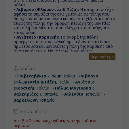
της, της έχει αποδοθεί η προσωνυμία «η αιώνια
πόλη»
• Λιβόρνο (Φλωρεντία & Πίζα):
Η ιστορία του έχει
αφήσει τα σημάδια της στις γειτονιές τις πόλης που
διασχίζονται από κανάλια και περιστοιχίζονται από το
τείχος της πόλης, την όμορφη περιοχή της Βενετίας
και το λιμάνι Μέντιτσι που ελέγχεται από πύργους
και φρούρια.
• Αγιάτσιο (Κορσική):
Το όνομά της πόλης
προέρχεται από τον μυθικό ήρωα Αίαντα και είναι η
πρωτεύουσα και μεγαλύτερη πόλη της Κορσικής από
όπου κατάγεται ο Ναπολέων Βοναπάρτης.
• Πάλμα Μαγιόρκα ( Βαλεαρίδες ):
Είναι το
Περισσότερα
μεγαλύτερο νησί των Βαλεαρίδων, μιας αυτόνομης
κοινότητας της Ισπανίας. Η Πάλμα Ντε Μαγιόρκα είναι
Λιμάνια:
η πρωτεύουσα του νησιού, ή όπως την γνωρίζουν οι
κάτοικοι του υπόλοιπου νησιού Ciutat, δηλαδή πόλη
Τσιβιταβέκια - Ρώμη
, Ιταλία
Λιβόρνο
στα καταλανικά, παρόμοιο του συνηθισμένου
(Φλωρεντία & Πίζα)
, Ιταλία
Αγιάτσιο
χαρακτηρισμού στα ελληνικά νησιά 'χώρα'.
• Βαλένθια:
Τρίτη μεγαλύτερη πόλη της Ισπανίας με
(Κορσική)
, Γαλλία
Πάλμα Μαγιόρκα (
ιστορικό κέντρο γεμάτο από μνημεία ιδιαίτερης
Βαλεαρίδες )
, Ισπανία
Βαλένθια
, Ισπανία
ιστορικής και αρχιτεκτονικής αξίας.
Βαρκελώνη
, Ισπανία
• Βαρκελώνη:
Πρωτεύουσα της Καταλωνίας, που τα
έχει όλα και είναι από τους πιο δημοφιλείς
προορισμούς στην Ευρώπη.
Αναχωρήσεις:
Δεν βρέθηκαν αναχωρήσεις για την επόμενη
περίοδο!