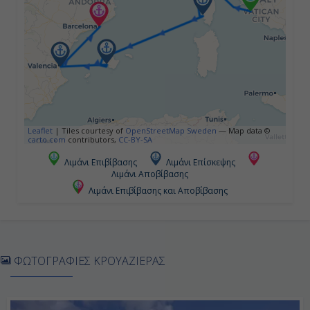
07:00
20:00
Ημέρα 5η
Εν Πλω
Leaflet
|
Tiles courtesy of
OpenStreetMap Sweden
— Map data ©
carto.com
contributors,
CC-BY-SA
-
Λιμάνι Επιβίβασης
Λιμάνι Επίσκεψης
Λιμάνι Αποβίβασης
-
Λιμάνι Επιβίβασης και Αποβίβασης
Ημέρα 6η
Πάλμα Μαγιόρκα ( Βαλεαρίδες ),
ΦΩΤΟΓΡΑΦΙΕΣ ΚΡΟΥΑΖΙΕΡΑΣ
Ισπανία
07:00