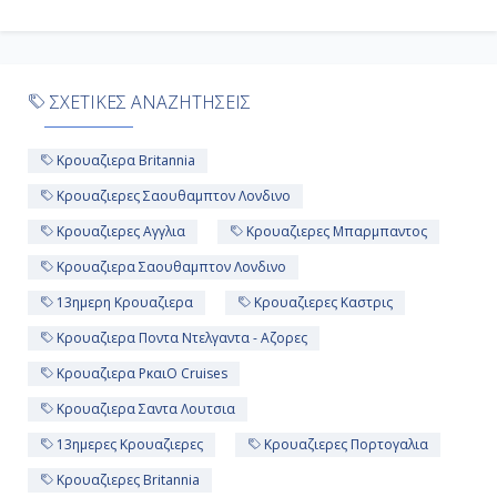
Πόντα Ντελγάντα - Αζόρες ,
Πορτογαλία
07:00
ΣΧΕΤΙΚΕΣ ΑΝΑΖΗΤΗΣΕΙΣ
19:00
Κρουαζιερα Britannia
Κρουαζιερες Σαουθαμπτον Λονδινο
Ημέρα 11η
Κρουαζιερες Αγγλια
Κρουαζιερες Μπαρμπαντος
Εν Πλω
Κρουαζιερα Σαουθαμπτον Λονδινο
-
13ημερη Κρουαζιερα
Κρουαζιερες Καστρις
-
Κρουαζιερα Ποντα Ντελγαντα - Αζορες
Κρουαζιερα PκαιO Cruises
Κρουαζιερα Σαντα Λουτσια
Ημέρα 12η
13ημερες Κρουαζιερες
Κρουαζιερες Πορτογαλια
Εν Πλω
Κρουαζιερες Britannia