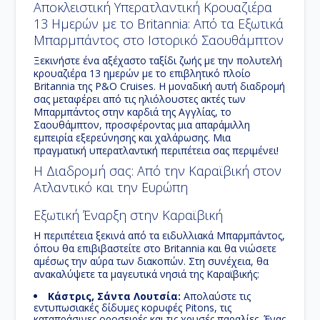
Αποκλειστική Υπερατλαντική Κρουαζιέρα
13 Ημερών με το Britannia: Από τα Εξωτικά
Μπαρμπάντος στο Ιστορικό Σαουθάμπτον
Ξεκινήστε ένα αξέχαστο ταξίδι ζωής με την πολυτελή
κρουαζιέρα 13 ημερών
με το επιβλητικό πλοίο
Britannia
της P&O Cruises. Η μοναδική αυτή διαδρομή
σας μεταφέρει από τις ηλιόλουστες ακτές των
Μπαρμπάντος
στην καρδιά της
Αγγλίας
, το
Σαουθάμπτον
, προσφέροντας μια απαράμιλλη
εμπειρία εξερεύνησης και χαλάρωσης. Μια
πραγματική
υπερατλαντική περιπέτεια
σας περιμένει!
Η Διαδρομή σας: Από την Καραϊβική στον
Ατλαντικό και την Ευρώπη
Εξωτική Έναρξη στην Καραϊβική
Η περιπέτεια ξεκινά από τα ειδυλλιακά
Μπαρμπάντος
,
όπου θα επιβιβαστείτε στο
Britannia
και θα νιώσετε
αμέσως την αύρα των διακοπών. Στη συνέχεια, θα
ανακαλύψετε τα μαγευτικά νησιά της
Καραϊβικής
:
Κάστρις, Σάντα Λουτσία:
Απολαύστε τις
εντυπωσιακές δίδυμες κορυφές Pitons, τις
καταπράσινες οροσειρές και τις χρυσές παραλίες. Ένας