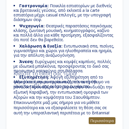
Γαστρονομία:
Ποικιλία εστιατορίων με διεθνείς
και βρετανικές γεύσεις, από εκλεκτά a la carte
εστιατόρια μέχρι casual επιλογές, με την υπογραφή
διάσημων σεφ.
Ψυχαγωγία:
Θεατρικές παραστάσεις παγκόσμιας
κλάσης, ζωντανή μουσική, κινηματογράφος, καζίνο
και πολλά άλλα για κάθε προτίμηση, εξασφαλίζοντας
ότι ποτέ δεν θα βαρεθείτε.
Χαλάρωση & Ευεξία:
Εντυπωσιακά σπα, πισίνες,
γυμναστήριο και χώροι για ηλιοθεραπεία και ηρεμία,
για την απόλυτη αναζωογόνηση.
Άνεση:
Ευρύχωρες και κομψές καμπίνες, πολλές
με ιδιωτικά μπαλκόνια, προσφέροντας το δικό σας
προσωπικό καταφύγιο στη θάλασσα.
Κλείστε τη Θέση σας Τώρα!
Εξυπηρέτηση:
Άψογη εξυπηρέτηση από το
φιλικό και έμπειρο προσωπικό, πάντα πρόθυμο να
Μην χάσετε την ευκαιρία να ζήσετε αυτή την
κάνει το ταξίδι σας ακόμα πιο ευχάριστο.
μοναδική
κρουαζιέρα 13 ημερών
που συνδυάζει την
εξωτική
Καραϊβική
, την εντυπωσιακή ομορφιά των
Αζορών
και την κομψότητα του
Σαουθάμπτον
.
Επικοινωνήστε μαζί μας σήμερα για να μάθετε
περισσότερα και να εξασφαλίσετε τη θέση σας σε
αυτή την
υπερατλαντική περιπέτεια
με το
Britannia
!
Περισσότερα