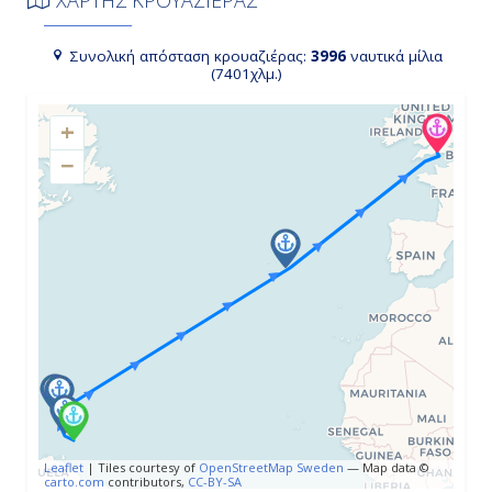
ΧΑΡΤΗΣ ΚΡΟΥΑΖΙΕΡΑΣ
Νέβις
07:00
Συνολική απόσταση κρουαζιέρας:
3996
ναυτικά μίλια
(7401χλμ.)
19:00
+
−
Ημέρα 4η
Σαιντ Τζονς Αντίγκουα, Αντίγκουα
& Μπαρμπούντα
07:00
19:00
Ημέρα 5η
Εν Πλω
Leaflet
|
Tiles courtesy of
OpenStreetMap Sweden
— Map data ©
carto.com
contributors,
CC-BY-SA
-