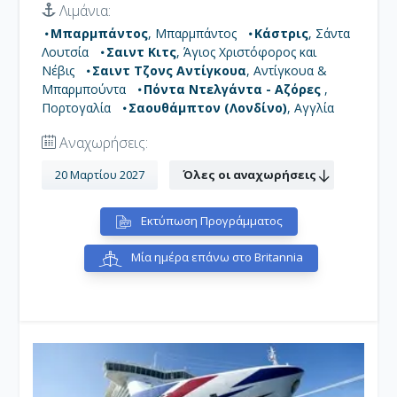
Λιμάνια:
Μπαρμπάντος
, Μπαρμπάντος
Κάστρις
, Σάντα
Λουτσία
Σαιντ Κιτς
, Άγιος Χριστόφορος και
Νέβις
Σαιντ Τζονς Αντίγκουα
, Αντίγκουα &
Μπαρμπούντα
Πόντα Ντελγάντα - Αζόρες
,
Πορτογαλία
Σαουθάμπτον (Λονδίνο)
, Αγγλία
Αναχωρήσεις:
20 Μαρτίου 2027
Όλες οι αναχωρήσεις
Εκτύπωση Προγράμματος
Μία ημέρα επάνω στο Britannia