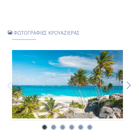
Ημέρα 8η
Εν Πλω
ΦΩΤΟΓΡΑΦΙΕΣ ΚΡΟΥΑΖΙΕΡΑΣ
-
-
Ημέρα 9η
Εν Πλω
-
-
Ημέρα 10η