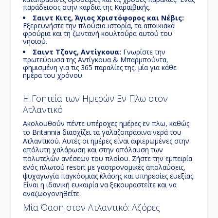
παράδεισος στην καρδιά της
Καραϊβικής
.
Σαιντ Κιτς, Άγιος Χριστόφορος και Νέβις:
Εξερευνήστε την πλούσια ιστορία, τα αποικιακά
φρούρια και τη ζωντανή κουλτούρα αυτού του
νησιού.
Σαιντ Τζονς, Αντίγκουα:
Γνωρίστε την
πρωτεύουσα της
Αντίγκουα & Μπαρμπούντα
,
φημισμένη για τις 365 παραλίες της, μία για κάθε
ημέρα του χρόνου.
Η Γοητεία των Ημερών Εν Πλω στον
Ατλαντικό
Ακολουθούν πέντε υπέροχες ημέρες
εν πλω
, καθώς
το
Britannia
διασχίζει τα γαλαζοπράσινα νερά του
Ατλαντικού
. Αυτές οι ημέρες είναι αφιερωμένες στην
απόλυτη χαλάρωση και στην απόλαυση των
πολυτελών ανέσεων του πλοίου. Ζήστε την εμπειρία
ενός πλωτού resort με γαστρονομικές απολαύσεις,
ψυχαγωγία παγκόσμιας κλάσης και υπηρεσίες ευεξίας.
Είναι η ιδανική ευκαιρία να ξεκουραστείτε και να
αναζωογονηθείτε.
Μία Όαση στον Ατλαντικό: Αζόρες