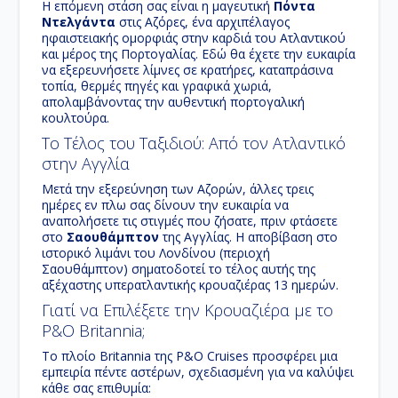
Η επόμενη στάση σας είναι η μαγευτική
Πόντα
Ντελγάντα
στις
Αζόρες
, ένα αρχιπέλαγος
ηφαιστειακής ομορφιάς στην καρδιά του
Ατλαντικού
και μέρος της
Πορτογαλίας
. Εδώ θα έχετε την ευκαιρία
να εξερευνήσετε λίμνες σε κρατήρες, καταπράσινα
τοπία, θερμές πηγές και γραφικά χωριά,
απολαμβάνοντας την αυθεντική πορτογαλική
κουλτούρα.
Το Τέλος του Ταξιδιού: Από τον Ατλαντικό
στην Αγγλία
Μετά την εξερεύνηση των
Αζορών
, άλλες τρεις
ημέρες
εν πλω
σας δίνουν την ευκαιρία να
αναπολήσετε τις στιγμές που ζήσατε, πριν φτάσετε
στο
Σαουθάμπτον
της
Αγγλίας
. Η αποβίβαση στο
ιστορικό λιμάνι του Λονδίνου (περιοχή
Σαουθάμπτον) σηματοδοτεί το τέλος αυτής της
αξέχαστης
υπερατλαντικής κρουαζιέρας 13 ημερών
.
Γιατί να Επιλέξετε την Κρουαζιέρα με το
P&O Britannia;
Το πλοίο
Britannia
της P&O Cruises προσφέρει μια
εμπειρία πέντε αστέρων, σχεδιασμένη για να καλύψει
κάθε σας επιθυμία: