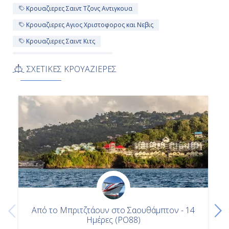
-
Κρουαζιερες Σαιντ Τζονς Αντιγκουα
-
Κρουαζιερες Αγιος Χριστοφορος και Νεβις
Κρουαζιερες Σαιντ Κιτς
Ημέρα 13η
Κρουαζιερες PκαιO Cruises
ΣΧΕΤΙΚΕΣ ΚΡΟΥΑΖΙΕΡΕΣ
Κρουαζιερες Σαντα Λουτσια
Εν Πλω
Κρουαζιερες Αντιγκουα και Μπαρμπουντα
-
Κρουαζιερα Αντιγκουα και Μπαρμπουντα
-
Κρουαζιερα Αγγλια
Κρουαζιερα Αγιος Χριστοφορος και Νεβις
Ημέρα 14η
Κρουαζιερα Καστρις
Κρουαζιερα Σαιντ Κιτς
Κρουαζιερα Μπαρμπαντος
Σαουθάμπτον (Λονδίνο), Αγγλία
Κρουαζιερα Πορτογαλια
-
Κρουαζιερα Σαιντ Τζονς Αντιγκουα
Από το Μπριτζτάουν στο Σαουθάμπτον - 14
Αποβίβαση
Ημέρες (PO88)
Κρουαζιερες Ποντα Ντελγαντα - Αζορες