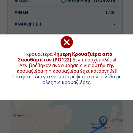
Ρότερνταμ , Ολλανδία
17:00
-
Ημέρα 3η
Η κρουαζιέρα
4ήμερη Κρουαζιέρα από
Ρότερνταμ , Ολλανδία
ΧΑΡΤΗΣ ΚΡΟΥΑΖΙΕΡΑΣ
Σαουθάμπτον (PO122)
δεν υπάρχει πλέον!
Δεν βρέθηκαν αναχωρήσεις για αυτήν την
-
κρουαζιέρα ή η κρουαζιέρα έχει καταργηθεί!
Συνολική απόσταση κρουαζιέρας:
476
ναυτικά μίλια
Πατήστε εδώ για να επιστρέψετε στην σελίδα με
(882χλμ.)
20:00
όλες τις κρουαζιέρες
.
+
−
Ημέρα 4η
Εν Πλω
-