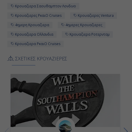
Κρουαζιερα Σαουθαμπτον Λονδινο
Κρουαζιερες PκαιO Cruises
Κρουαζιερες Ventura
4ημερη Κρουαζιερα
4ημερες Κρουαζιερες
Κρουαζιερα Ολλανδια
Κρουαζιερα Ροτερνταμ
Κρουαζιερα PκαιO Cruises
ΣΧΕΤΙΚΕΣ ΚΡΟΥΑΖΙΕΡΕΣ