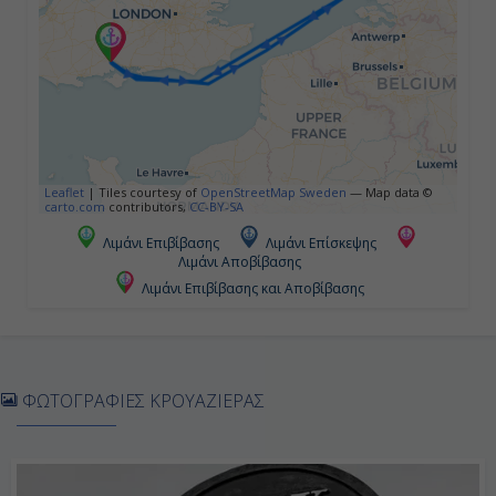
-
Ημέρα 5η
Σαουθάμπτον (Λονδίνο), Αγγλία
-
Leaflet
|
Tiles courtesy of
OpenStreetMap Sweden
— Map data ©
carto.com
contributors,
CC-BY-SA
Αποβίβαση
Λιμάνι Επιβίβασης
Λιμάνι Επίσκεψης
Λιμάνι Αποβίβασης
Λιμάνι Επιβίβασης και Αποβίβασης
ΦΩΤΟΓΡΑΦΙΕΣ ΚΡΟΥΑΖΙΕΡΑΣ