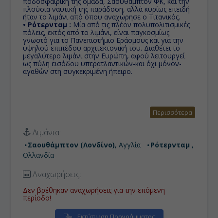
ποδοσφαιρική της ομάδα, Σαουθάμπτον ΦΚ, και την
πλούσια ναυτική της παράδοση, αλλά κυρίως επειδή
ήταν το λιμάνι από όπου αναχώρησε ο Τιτανικός.
• Ρότερνταμ :
Μία από τις πλέον πολυπολιτισμικές
πόλεις, εκτός από το λιμάνι, είναι παγκοσμίως
γνωστό για το Πανεπιστήμιο Εράσμους και για την
υψηλού επιπέδου αρχιτεκτονική του. Διαθέτει το
μεγαλύτερο λιμάνι στην Ευρώπη, αφού λειτουργεί
ως πύλη εισόδου υπερατλαντικών-και όχι μόνον-
αγαθών στη συγκεκριμένη ήπειρο.
Περισσότερα
Λιμάνια:
Σαουθάμπτον (Λονδίνο)
, Αγγλία
Ρότερνταμ
,
Ολλανδία
Αναχωρήσεις:
Δεν βρέθηκαν αναχωρήσεις για την επόμενη
περίοδο!
Εκτύπωση Προγράμματος