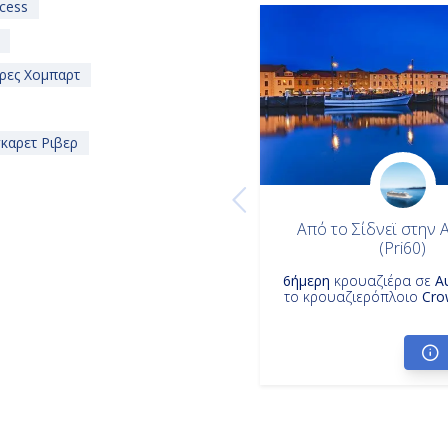
cess
ρες Χομπαρτ
καρετ Ριβερ
Από το Σίδνεϊ στην 
(Pri60)
6ήμερη
κρουαζιέρα σε
Α
το κρουαζιερόπλοιο
Cro