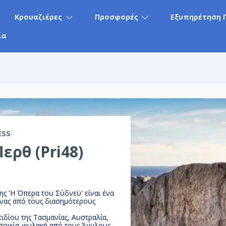
Κρουαζιέρες
Προσφορές
Εξυπηρέτηση 
ία
ESS
ερθ (Pri48)
ης 'Η Όπερα του Σύδνεϋ' είναι ένα
 ένας από τους διασημότερους
ίου της Τασμανίας, Αυστραλία,
αποικία-φυλακή από τους Άγγλους