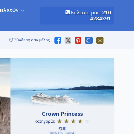
Πελατών
Καλέστε μας:
210
4284391
Σύνδεση σαν μέλος
Crown Princess
Κατηγορία: