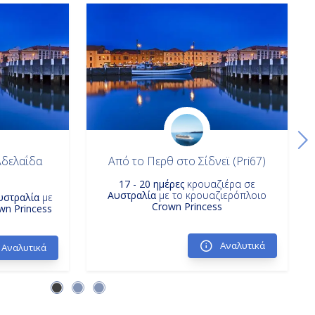
Αδελαΐδα
Από το Περθ στο Σίδνεϊ (Pri67)
17 - 20 ημέρες
κρουαζιέρα σε
Αυστραλία
με το κρουαζιερόπλοιο
υστραλία
με
Crown Princess
wn Princess
Αναλυτικά
Αναλυτικά