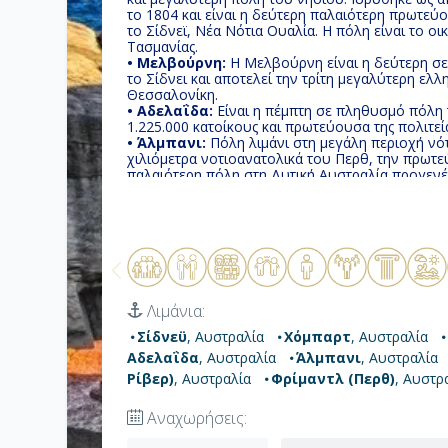
το 1804 και είναι η δεύτερη παλαιότερη πρωτεύ
το Σίδνεϊ, Νέα Νότια Ουαλία. Η πόλη είναι το οικονομικό και διοικητικό κέντρο της
Τασμανίας.
• Μελβούρνη:
Η Μελβούρνη είναι η δεύτερη σε
το Σίδνει και αποτελεί την τρίτη μεγαλύτερη ελλ
Θεσσαλονίκη.
• Αδελαΐδα:
Eίναι η πέμπτη σε πληθυσμό πόλη 
1.225.000 κατοίκους και πρωτεύουσα της πολιτεί
• Άλμπανι:
Πόλη λιμάνι στη μεγάλη περιοχή νότ
χιλιόμετρα νοτιοανατολικά του Περθ, την πρωτε
παλαιότερη πόλη στη Δυτική Αυστραλία προγενέ
• Μπάσελτον (Μάργκαρετ Ρίβερ):
Eίναι μια 
πολιτείας της Δυτικής Αυστραλίας περίπου 220 χ
Busselton έχει μακρά ιστορία ως δημοφιλής προ
Δυτικούς Αυστραλούς.
• Φρίμαντλ (Περθ):
Mεγάλη αυστραλιανή πόλη λ
βρίσκεται στις εκβολές του ποταμού Swan και χρ
Λιμάνια:
Σίδνεϋ
, Αυστραλία
Χόμπαρτ
, Αυστραλία
Αδελαΐδα
, Αυστραλία
Άλμπανι
, Αυστραλία
Ρίβερ)
, Αυστραλία
Φρίμαντλ (Περθ)
, Αυστρ
Αναχωρήσεις: