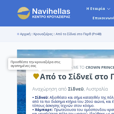
Η Εταιρία
Επικοινων
Αρχική
::
Κρουαζιέρες
:: Από το Σίδνεϊ στο Περθ (Pri48)
Προσθέστε την κρουαζιέρα στις
αγαπημένες σας
11ΉΜΕΡΗ
ΚΡΟΥΑΖΙΕΡΑ ΜΕ ΤΟ
CROWN PRINC
Από το Σίδνεϊ στο Π
Αναχώρηση από
Σίδνεϋ
, Αυστραλία
• Σίδνεϋ:
Αξιοθέατο και σήμα κατατεθέν της πόλ
από τα πιο διάσημα κτήρια του 20ού αιώνα, και
τόπους άσκησης τεχνών στον κόσμο.
• Χόμπαρτ:
Πρωτεύουσα του ομόσπονδου κρατιδ
και μεγαλύτερη πόλη του νησιού. Ιδρύθηκε ως 