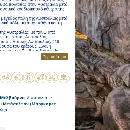
ουσα πολιτείας στην Αυστραλία μετά
 μέγεθος πόλη της Αυστραλίας μετά
ηνική πόλη μετά την Αθήνα και τη
της Αυστραλίας, με πάνω από
ας της Νότιας Αυστραλίας.
ια της Δυτικής Αυστραλίας, 418
ύουσα του κράτους. Είναι η
στερη, του Περθ και Fremantle.
πόλη στη νοτιοδυτική περιοχή της
Περισσότερα
λμ νοτιοδυτικά του Περθ. Το
ορισμός διακοπών για τους
ιμάνι στη Δυτική Αυστραλία, που
ησιμεύει ως το λιμάνι του Περθ.
Μελβούρνη
, Αυστραλία
Μπάσελτον (Μάργκαρετ
αλία