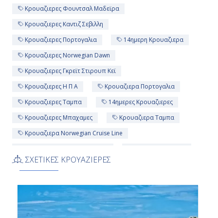
Κρουαζιερες Φουντσαλ Μαδεϊρα
-
Κρουαζιερες Καντιζ Σεβιλλη
Κρουαζιερες Πορτογαλια
14ημερη Κρουαζιερα
Ημέρα 12η
Κρουαζιερες Norwegian Dawn
Κρουαζιερες Γκρεϊτ Στιρουπ Κεϊ
Εν Πλω
Κρουαζιερες Η Π Α
Κρουαζιερα Πορτογαλια
-
Κρουαζιερες Ταμπα
14ημερες Κρουαζιερες
-
Κρουαζιερες Μπαχαμες
Κρουαζιερα Ταμπα
Κρουαζιερα Norwegian Cruise Line
Ημέρα 13η
Κρουαζιερα Norwegian Dawn
Κρουαζιερα Η Π Α
ΣΧΕΤΙΚΕΣ ΚΡΟΥΑΖΙΕΡΕΣ
Κρουαζιερα Καντιζ Σεβιλλη
Γκρέϊτ Στίρουπ Κέϊ, Μπαχάμες
Κρουαζιερα Μπαχαμες
Κρουαζιερα Λισαβονα
7:00
Κρουαζιερες Καζαμπλανκα
Κρουαζιερα Ισπανια
17:00
Κρουαζιερες Norwegian Cruise Line