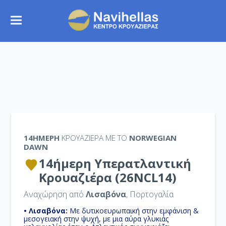
14ΉΜΕΡΗ
ΚΡΟΥΑΖΙΕΡΑ ΜΕ ΤΟ
NORWEGIAN
DAWN
14ήμερη Υπερατλαντική
Κρουαζιέρα (26NCL14)
Αναχώρηση από
Λισαβόνα
, Πορτογαλία
• Λισαβόνα:
Με δυτικοευρωπαική στην εμφάνιση &
μεσογειακή στην ψυχή, με μια αύρα γλυκιάς