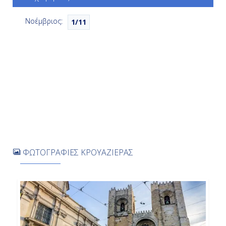
Νοέμβριος:
1/11
Ημέρα 7η
Εν Πλω
-
-
Ημέρα 8η
Εν Πλω
ΦΩΤΟΓΡΑΦΙΕΣ ΚΡΟΥΑΖΙΕΡΑΣ
-
-
Ημέρα 9η