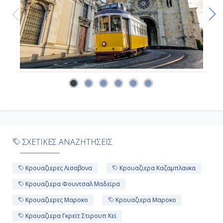
Εν Πλω
-
-
Ημέρα 10η
Εν Πλω
-
ΣΧΕΤΙΚΕΣ ΑΝΑΖΗΤΗΣΕΙΣ
-
Κρουαζιερες Λισαβονα
Κρουαζιερα Καζαμπλανκα
Ημέρα 11η
Κρουαζιερα Φουντσαλ Μαδεϊρα
Κρουαζιερες Μαροκο
Κρουαζιερα Μαροκο
Εν Πλω
Κρουαζιερα Γκρεϊτ Στιρουπ Κεϊ
-