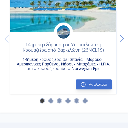
Κρουαζιερες Ισπανια
Ημέρα 14η
Εν Πλω
-
14ήμερη εξόρμηση σε Υπερατλαντική
-
Κρουαζιέρα από Βαρκελώνη (26NCL19)
14ήμερη
κρουαζιέρα σε
Ισπανία - Μαρόκο -
Αμερικανικές Παρθένοι Νήσοι - Μπαχάμες - Η.Π.Α.
Ημέρα 15η
με το κρουαζιερόπλοιο
Norwegian Epic
Τάμπα, Η.Π.Α.
Αναλυτικά
7:00
Αποβίβαση