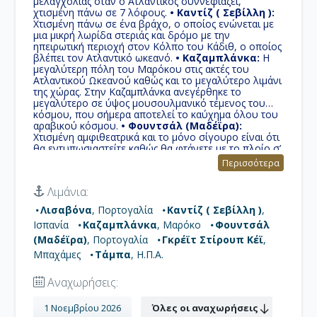
μελαγχολίας όταν ο Ατλαντικός συννεφιάζει,
χτισμένη πάνω σε 7 λόφους.
• Καντίζ ( Σεβίλλη ):
Χτισμένη πάνω σε ένα βράχο, ο οποίος ενώνεται με
μια μικρή λωρίδα στεριάς και δρόμο με την
ηπειρωτική περιοχή στον Κόλπο του Κάδιθ, ο οποίος
βλέπει τον Ατλαντικό ωκεανό.
• Καζαμπλάνκα:
Η
μεγαλύτερη πόλη του Μαρόκου στις ακτές του
Ατλαντικού Ωκεανού καθώς και το μεγαλύτερο λιμάνι
της χώρας. Στην Καζαμπλάνκα ανεγέρθηκε το
μεγαλύτερο σε ύψος μουσουλμανικό τέμενος του
κόσμου, που σήμερα αποτελεί το καύχημα όλου του
αραβικού κόσμου.
• Φουντσάλ (Μαδέϊρα):
Χτισμένη αμφιθεατρικά και το μόνο σίγουρο είναι ότι
θα εντυπωσιαστείτε καθώς θα φτάνετε με το πλοίο σ’
αυτό το υπέροχο λιμάνι...Εδώ θα απολαύσετε
Περισσότερα
περιπάτους στους κήπους Do Palheiro σε βρετανικό
αποικιακό στυλ.
• Γκρέϊτ Στίρουπ Κέϊ:
Η
Λιμάνια:
Norwegian Cruise Line αγόρασε το νησί από τη
Belcher Oil Company το 1977 και αυτό αναπτύχθηκε
Λισαβόνα
, Πορτογαλία
Καντίζ ( Σεβίλλη )
,
σ' ένα ιδιωτικό νησί για τους επιβάτες των
Ισπανία
Καζαμπλάνκα
, Μαρόκο
Φουντσάλ
κρουαζιερόπλοιων τους.
• Τάμπα:
Είναι στην
πολιτεία Φλόριντα των και έδρα της κομητείας
(Μαδέϊρα)
, Πορτογαλία
Γκρέϊτ Στίρουπ Κέϊ
,
Χίλσμπορο. Στην περιοχή κάποτε κατοικούνταν
Μπαχάμες
Τάμπα
, Η.Π.Α.
αυτόχθονες πληθυσμοί, κυρίως Tocobaga και Pohoy,
που ζούσαν κατά μήκος των ακτών του Κόλπου της
Αναχωρήσεις:
Τάμπας. Kατατάσσεται ως η πέμπτη πιο δημοφιλής
αμερικανική πόλη, με βάση την οποία οι άνθρωποι
θέλουν να ζήσουν.
1 Νοεμβρίου 2026
Όλες οι αναχωρήσεις