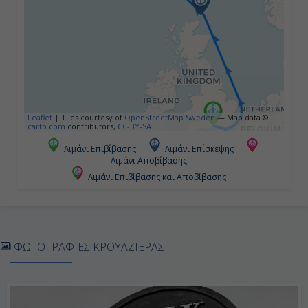
10:00
18:00
Ημέρα 5η
Εν Πλω
Leaflet
|
Tiles courtesy of
OpenStreetMap Sweden
— Map data ©
carto.com
contributors,
CC-BY-SA
-
Λιμάνι Επιβίβασης
Λιμάνι Επίσκεψης
Λιμάνι Αποβίβασης
-
Λιμάνι Επιβίβασης και Αποβίβασης
Ημέρα 6η
Ακουρέϊρι, Ισλανδία
ΦΩΤΟΓΡΑΦΙΕΣ ΚΡΟΥΑΖΙΕΡΑΣ
12:00
21:00