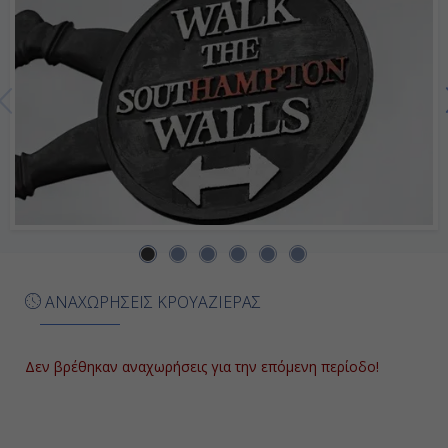
Ημέρα 7η
Ισαφιόδουρ, Ισλανδία
9:00
16:00
Ημέρα 8η
Ρέκιαβικ, Ισλανδία
ΑΝΑΧΩΡΗΣΕΙΣ ΚΡΟΥΑΖΙΕΡΑΣ
7:00
Αποβίβαση
Δεν βρέθηκαν αναχωρήσεις για την επόμενη περίοδο!