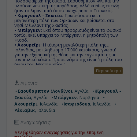
ποδοσφαιρική της ομάδα, Σαουθάμπτον ΦΚ, και την
πλούσια ναυτική της παράδοση, αλλά κυρίως επειδή
ήταν το λιμάνι από όπου αναχώρησε ο Τιτανικός.
• Κίρκγουολ - Σκωτία:
Πρωτεύουσα και η
μεγαλύτερη πόλη των Ορκάδων και βρίσκεται στο
νησί Μέινλαντ της Σκωτίας.
• Μπέργκεν:
Εκεί όπου προορισμός είναι το φυσικό
τοπίο, εκεί υπάρχει το Μπέργκεν, η μητρόπολη των
Φιορδ.
• Ακουρέϊρι:
Η τέταρτη μεγαλύτερη πόλη της
Ισλανδίας, με πληθυσμό 17.000 κατοίκους, γνωστή
για την εξαιρετική της θέση και την εγγύτητά της με
τον πολικό κύκλο. Προσωνύμιό της είναι "η πόλη του
ήλιου του Μεσονυχτίου".
• Ισαφιόδουρ:
Κωμόπολη της Ισλανδίας και
Περισσότερα
πρωτεύουσα των δυτικών φιόρδ αποτελεί ιδανικός
προορισμός για όσους αγαπούν το χιόνι και τις
Λιμάνια:
υπαίθριες δραστηριότητες.
• Ρέκιαβικ:
Είναι η πρωτεύουσα της Ισλανδίας, η
Σαουθάμπτον (Λονδίνο)
, Αγγλία
Κίρκγουολ -
μεγαλύτερη πόλη της χώρας και, ταυτόχρονα, η
Σκωτία
, Αγγλία
Μπέργκεν
, Νορβηγία
βορειότερη πρωτεύουσα του κόσμου. Βρίσκεται στα
νοτιοδυτικά παράλια της χώρας.
Ακουρέϊρι
, Ισλανδία
Ισαφιόδουρ
, Ισλανδία
Ρέκιαβικ
, Ισλανδία
Αναχωρήσεις:
Δεν βρέθηκαν αναχωρήσεις για την επόμενη