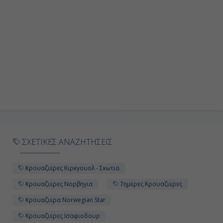
ΣΧΕΤΙΚΕΣ ΑΝΑΖΗΤΗΣΕΙΣ
Κρουαζιερες Κιρκγουολ - Σκωτια
Κρουαζιερες Νορβηγια
7ημερες Κρουαζιερες
Κρουαζιερα Norwegian Star
Κρουαζιερες Ισαφιοδουρ