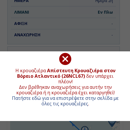
Ημέρα 2η
Εν Πλω
-
-
Ημέρα 3η
Κίρκγουολ - Σκωτία, Αγγλία
ΧΑΡΤΗΣ ΚΡΟΥΑΖΙΕΡΑΣ
Η κρουαζιέρα
Απίστευτη Κρουαζιέρα στον
Βόρειο Ατλαντικό (26NCL67)
δεν υπάρχει
8:00
πλέον!
Δεν βρέθηκαν αναχωρήσεις για αυτήν την
+
15:00
κρουαζιέρα ή η κρουαζιέρα έχει καταργηθεί!
Πατήστε εδώ για να επιστρέψετε στην σελίδα με
−
όλες τις κρουαζιέρες
.
Ημέρα 4η
Μπέργκεν, Νορβηγία