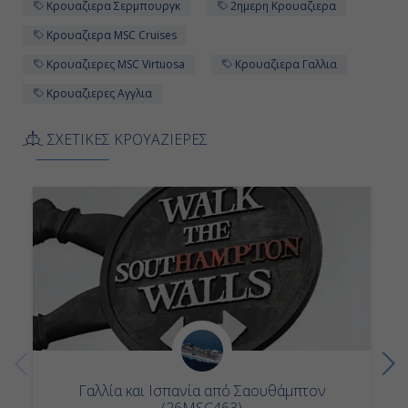
Κρουαζιερα Σερμπουργκ
2ημερη Κρουαζιερα
Κρουαζιερα MSC Cruises
Κρουαζιερες MSC Virtuosa
Κρουαζιερα Γαλλια
Κρουαζιερες Αγγλια
ΣΧΕΤΙΚΕΣ ΚΡΟΥΑΖΙΕΡΕΣ
Γαλλία και Ισπανία από Σαουθάμπτον
(26MSC463)