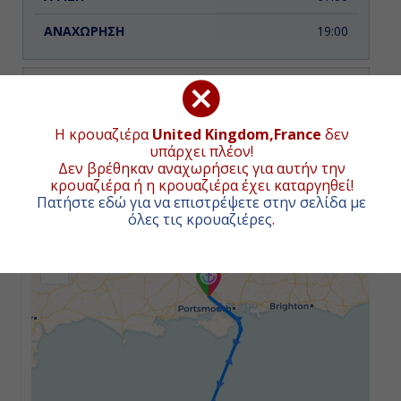
19:00
Ημέρα 3η
Σαουθάμπτον (Λονδίνο), Αγγλία
ΧΑΡΤΗΣ ΚΡΟΥΑΖΙΕΡΑΣ
Η κρουαζιέρα
United Kingdom,France
δεν
υπάρχει πλέον!
07:00
Δεν βρέθηκαν αναχωρήσεις για αυτήν την
Συνολική απόσταση κρουαζιέρας:
174
ναυτικά μίλια
κρουαζιέρα ή η κρουαζιέρα έχει καταργηθεί!
(323χλμ.)
Πατήστε εδώ για να επιστρέψετε στην σελίδα με
Αποβίβαση
όλες τις κρουαζιέρες
.
+
−