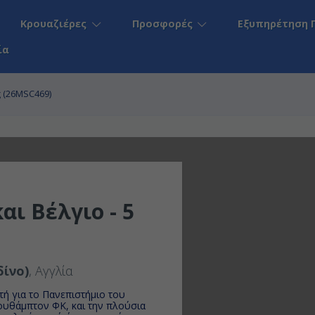
Κρουαζιέρες
Προσφορές
Εξυπηρέτηση 
ία
ες (26MSC469)
αι Βέλγιο - 5
ίνο)
, Αγγλία
τή για το Πανεπιστήμιο του
ουθάμπτον ΦΚ, και την πλούσια