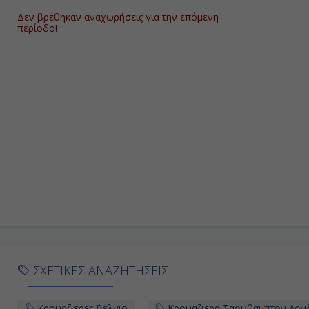
Δεν βρέθηκαν αναχωρήσεις για την επόμενη
περίοδο!
ΣΧΕΤΙΚΕΣ ΑΝΑΖΗΤΗΣΕΙΣ
Κρουαζιερες Βελγιο
Κρουαζιερα Σαουθαμπτον Λον