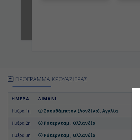
ΠΡΟΓΡΑΜΜΑ ΚΡΟΥΑΖΙΕΡΑΣ
ΗΜΕΡΑ
ΛΙΜΑΝΙ
Α
Ημέρα 1η
Σαουθάμπτον (Λονδίνο), Αγγλία
Επ
Ημέρα 2η
Ρότερνταμ , Ολλανδία
Ημέρα 3η
Ρότερνταμ , Ολλανδία