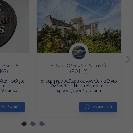
αλλία - 5
Βέλγιο, Ολλανδία & Γαλλία
467)
(PO112)
λία - Βέλγιο
5ήμερη
κρουαζιέρα σε
Αγγλία - Βέλγιο
α
με το
- Ολλανδία - Νότια Κορέα
με το
Virtuosa
κρουαζιερόπλοιο
Iona
Αναλυτικά
Αναλυτικά