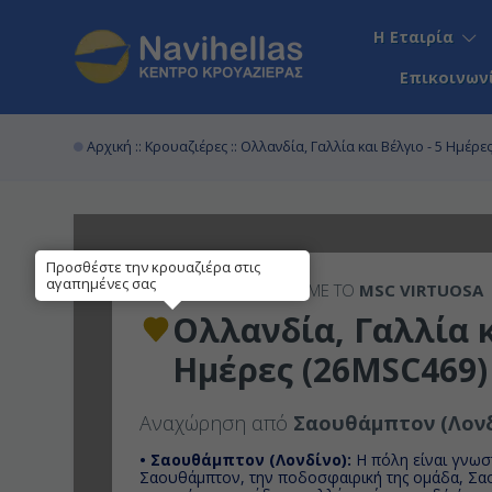
Η Εταιρία
Επικοινων
Αρχική
::
Κρουαζιέρες
:: Ολλανδία, Γαλλία και Βέλγιο - 5 Ημέρ
Προσθέστε την κρουαζιέρα στις
αγαπημένες σας
5ΉΜΕΡΗ
ΚΡΟΥΑΖΙΕΡΑ ΜΕ ΤΟ
MSC VIRTUOSA
Ολλανδία, Γαλλία κ
Ημέρες (26MSC469)
Αναχώρηση από
Σαουθάμπτον (Λονδ
• Σαουθάμπτον (Λονδίνο):
H πόλη είναι γνωσ
Σαουθάμπτον, την ποδοσφαιρική της ομάδα, Σα