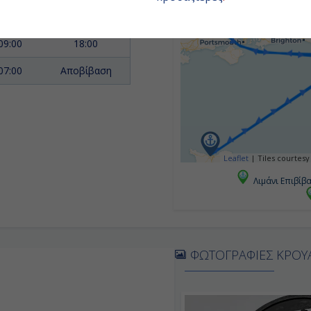
09:00
19:00
09:00
18:00
07:00
Αποβίβαση
Leaflet
|
Tiles courtesy
Λιμάνι Επιβίβ
ΦΩΤΟΓΡΑΦΙΕΣ ΚΡΟΥ