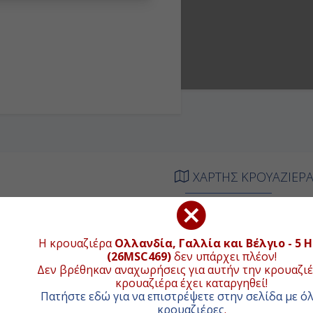
ΧΑΡΤΗΣ ΚΡΟΥΑΖΙΕΡ
Συνολική απ
ΦΙΞΗ
ΑΝΑΧΩΡΗΣΗ
Η κρουαζιέρα
Ολλανδία, Γαλλία και Βέλγιο - 5 
+
ιβίβαση
16:00
(26MSC469)
δεν υπάρχει πλέον!
−
Δεν βρέθηκαν αναχωρήσεις για αυτήν την κρουαζιέ
11:00
23:59
κρουαζιέρα έχει καταργηθεί!
Πατήστε εδώ για να επιστρέψετε στην σελίδα με όλ
00:01
14:00
κρουαζιέρες
.