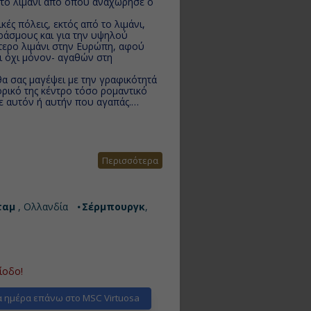
ν το λιμάνι από όπου αναχώρησε ο
ές πόλεις, εκτός από το λιμάνι,
ράσμους και για την υψηλού
ύτερο λιμάνι στην Ευρώπη, αφού
ι όχι μόνον- αγαθών στη
α σας μαγέψει με την γραφικότητά
τορικό της κέντρο τόσο ρομαντικό
με αυτόν ή αυτήν που αγαπάς.
Περισσότερα
ταμ
, Ολλανδία
Σέρμπουργκ
,
ίοδο!
 ημέρα επάνω στο MSC Virtuosa