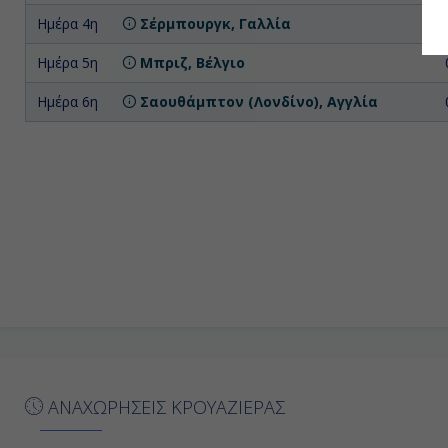
Ημέρα 4η
Σέρμπουργκ, Γαλλία
Ημέρα 5η
Μπριζ, Βέλγιο
Ημέρα 6η
Σαουθάμπτον (Λονδίνο), Αγγλία
ΑΝΑΧΩΡΗΣΕΙΣ ΚΡΟΥΑΖΙΕΡΑΣ