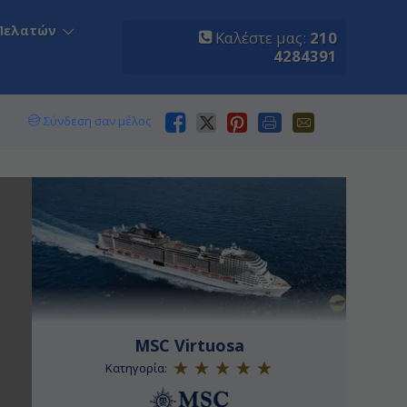
Πελατών
Καλέστε μας:
210
4284391
Σύνδεση σαν μέλος
MSC Virtuosa
Κατηγορία: