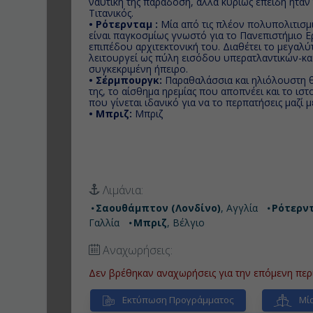
ναυτική της παράδοση, αλλά κυρίως επειδή ήτα
Τιτανικός.
• Ρότερνταμ :
Μία από τις πλέον πολυπολιτισμικ
είναι παγκοσμίως γνωστό για το Πανεπιστήμιο Ε
επιπέδου αρχιτεκτονική του. Διαθέτει το μεγαλ
λειτουργεί ως πύλη εισόδου υπερατλαντικών-κα
συγκεκριμένη ήπειρο.
• Σέρμπουργκ:
Παραθαλάσσια και ηλιόλουστη θ
της, το αίσθημα ηρεμίας που αποπνέει και το ισ
που γίνεται ιδανικό για να το περπατήσεις μαζί 
• Μπριζ:
Μπριζ
Λιμάνια:
Σαουθάμπτον (Λονδίνο)
, Αγγλία
Ρότερν
Γαλλία
Μπριζ
, Βέλγιο
Αναχωρήσεις:
Δεν βρέθηκαν αναχωρήσεις για την επόμενη περ
Εκτύπωση Προγράμματος
Μία