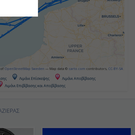
 of
OpenStreetMap Sweden
— Map data ©
carto.com
contributors,
CC-BY-SA
ασης
Λιμάνι Επίσκεψης
Λιμάνι Αποβίβασης
Λιμάνι Επιβίβασης και Αποβίβασης
ΑΖΙΕΡΑΣ