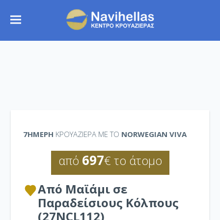
7ΉΜΕΡΗ
ΚΡΟΥΑΖΙΕΡΑ ΜΕ ΤΟ
NORWEGIAN VIVA
697
από
€ το άτομο
Από Μαϊάμι σε
Παραδείσιους Κόλπους
(27NCL112)