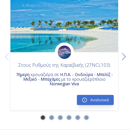
Κρουαζιερα Norwegian Cruise Line
7ημερες Κρουαζιερες
Στους Ρυθμούς της Καραϊβικής (27NCL103)
7ήμερη
κρουαζιέρα σε
Η.Π.Α. - Ονδούρα - Μπελίζ -
Μεξικό - Μπαχάμες
με το κρουαζιερόπλοιο
Norwegian Viva
Αναλυτικά