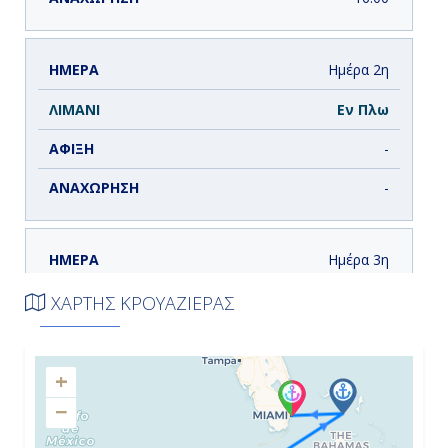
Ημέρα 2η
Εν Πλω
-
-
Ημέρα 3η
Νήσος Ροατάν, Ονδούρα
ΧΑΡΤΗΣ ΚΡΟΥΑΖΙΕΡΑΣ
9:00
+
18:00
−