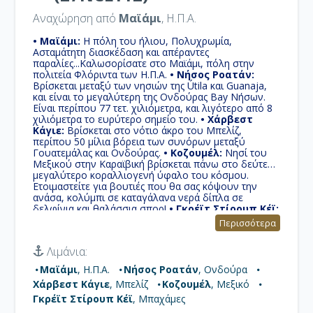
Αναχώρηση από
Μαϊάμι
, Η.Π.Α.
• Μαϊάμι:
Η πόλη του ήλιου, Πολυχρωμία,
Ασταμάτητη διασκέδαση και απέραντες
παραλίες...Καλωσορίσατε στο Μαϊάμι, πόλη στην
πολιτεία Φλόριντα των Η.Π.Α.
• Νήσος Ροατάν:
Βρίσκεται μεταξύ των νησιών της Útila και Guanaja,
και είναι το μεγαλύτερη της Ονδούρας Bay Νήσων.
Είναι περίπου 77 τετ. χιλιόμετρα, και λιγότερο από 8
χιλιόμετρα το ευρύτερο σημείο του.
• Χάρβεστ
Κάγιε:
Βρίσκεται στο νότιο άκρο του Μπελίζ,
περίπου 50 μίλια βόρεια των συνόρων μεταξύ
Γουατεμάλας και Ονδούρας.
• Κοζουμέλ:
Νησί του
Μεξικού στην Καραϊβική βρίσκεται πάνω στο δεύτερο
μεγαλύτερο κοραλλιογενή ύφαλο του κόσμου.
Ετοιμαστείτε για βουτιές που θα σας κόψουν την
ανάσα, κολύμπι σε καταγάλανα νερά δίπλα σε
δελφίνια και θαλάσσια σπορ!
• Γκρέϊτ Στίρουπ Κέϊ:
Η Norwegian Cruise Line αγόρασε το νησί από τη
Περισσότερα
Belcher Oil Company το 1977 και αυτό αναπτύχθηκε
σ' ένα ιδιωτικό νησί για τους επιβάτες των
Λιμάνια:
κρουαζιερόπλοιων τους.
Μαϊάμι
, Η.Π.Α.
Νήσος Ροατάν
, Ονδούρα
Χάρβεστ Κάγιε
, Μπελίζ
Κοζουμέλ
, Μεξικό
Γκρέϊτ Στίρουπ Κέϊ
, Μπαχάμες