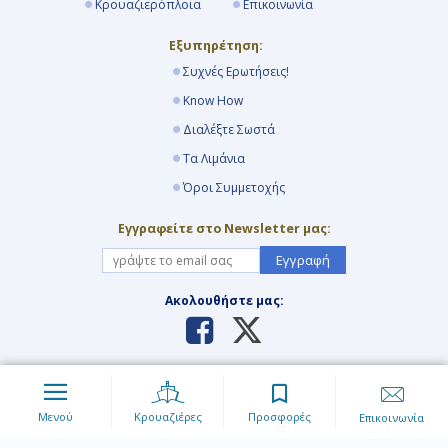
Κρουαζιερόπλοια
Επικοινωνία
Εξυπηρέτηση:
Συχνές Ερωτήσεις!
Know How
Διαλέξτε Σωστά
Τα Λιμάνια
Όροι Συμμετοχής
Εγγραφείτε στο Newsletter μας:
Εγγραφή
Ακολουθήστε μας:
Απαγορεύεται η αναπαραγωγή του περιεχομένου της
ιστοσελίδας με οιανδήποτε τρόπο και μέσο. Για περισσότερες
πληροφορίες διαβάστε τους
Όρους Χρήσης
της ιστοσελίδας.
Μενού
Κρουαζιέρες
Προσφορές
Επικοινωνία