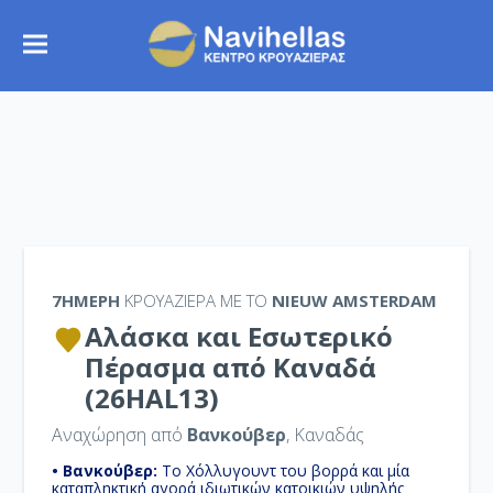
7ΉΜΕΡΗ
ΚΡΟΥΑΖΙΕΡΑ ΜΕ ΤΟ
NIEUW AMSTERDAM
Αλάσκα και Εσωτερικό
Πέρασμα από Καναδά
(26HAL13)
Αναχώρηση από
Βανκούβερ
, Καναδάς
• Βανκούβερ:
Το Χόλλυγουντ του βορρά και μία
καταπληκτική αγορά ιδιωτικών κατοικιών υψηλής