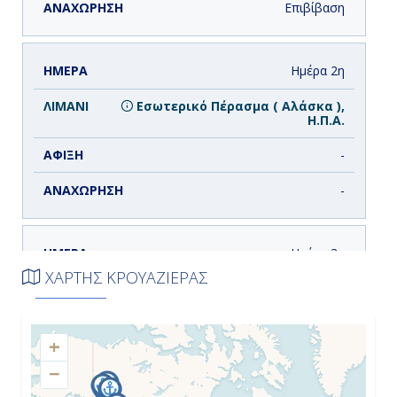
Επιβίβαση
Ημέρα 2η
Εσωτερικό Πέρασμα ( Αλάσκα ),
Η.Π.Α.
-
-
Ημέρα 3η
ΧΑΡΤΗΣ ΚΡΟΥΑΖΙΕΡΑΣ
Τζούνο ( Αλάσκα ), Η.Π.Α.
13:00
+
22:00
−