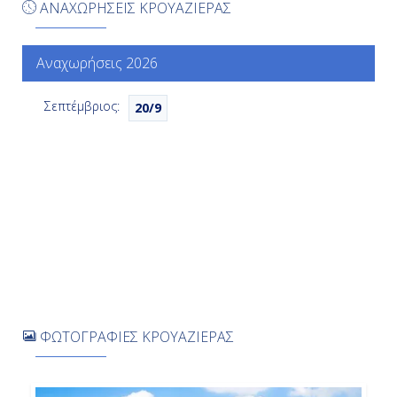
ΑΝΑΧΩΡΗΣΕΙΣ ΚΡΟΥΑΖΙΕΡΑΣ
Κίνγκσταουν, Άγιος Βικέντιος και
Γρεναδίνες
Αναχωρήσεις 2026
11:00
19:00
Σεπτέμβριος:
20/9
Ημέρα 7η
Εσωτερικό Πέρασμα ( Αλάσκα ),
Η.Π.Α.
-
-
ΦΩΤΟΓΡΑΦΙΕΣ ΚΡΟΥΑΖΙΕΡΑΣ
Ημέρα 8η
Βανκούβερ, Καναδάς