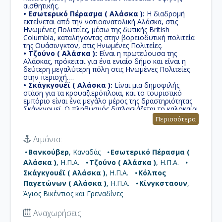
αισθητικής.
• Εσωτερικό Πέρασμα ( Αλάσκα ):
Η διαδρομή
εκτείνεται από την νοτιοανατολική Αλάσκα, στις
Ηνωμένες Πολιτείες, μέσω της δυτικής British
Columbia, καταλήγοντας στην βορειοδυτική πολιτεία
της Ουάσινγκτον, στις Ηνωμένες Πολιτείες.
• Τζούνο ( Αλάσκα ):
Eίναι η πρωτεύουσα της
Αλάσκας, πρόκειται για ένα ενιαίο δήμο και είναι η
δεύτερη μεγαλύτερη πόλη στις Ηνωμένες Πολιτείες
στην περιοχή.
• Σκάγκγουέϊ ( Αλάσκα ):
Eίναι μια δημοφιλής
στάση για τα κρουαζιερόπλοια, και το τουριστικό
εμπόριο είναι ένα μεγάλο μέρος της δραστηριότητας
Σκάγκγουεϊ. Ο πληθυσμός διπλασιάζεται το καλοκαίρι
τουριστική περίοδο, προκειμένου να ασχοληθεί με
Περισσότερα
περισσότερους από 900.000 επισκέπτες.
• Κόλπος Παγετώνων ( Αλάσκα ):
Οι
Λιμάνια:
περισσότεροι επισκέπτες έρχονται στο πάρκο για
μεγάλα κρουαζιερόπλοια τα οποία παραμένουν στον
Βανκούβερ
, Καναδάς
Εσωτερικό Πέρασμα (
κόλπο και οι επιβάτες απολαυμβάνουν μοναδικούς
Αλάσκα )
, Η.Π.Α.
Τζούνο ( Αλάσκα )
, Η.Π.Α.
παγετώνες συμπεριλαμβανομένων των θεαματικών
Margerie και Grand Pacific.
Σκάγκγουέϊ ( Αλάσκα )
, Η.Π.Α.
Κόλπος
• Κίνγκσταουν:
Αποτελεί το κυριότερο λιμάνι στη
Παγετώνων ( Αλάσκα )
, Η.Π.Α.
Κίνγκσταουν
,
νησιωτική χώρα, με χαρακτηριστικά πλακόστρωτα,
Άγιος Βικέντιος και Γρεναδίνες
που απηχούν το αποικιακό της παρελθόν.
Αναχωρήσεις: