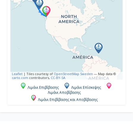
Ημέρα 4η
Σκάγκγουέϊ ( Αλάσκα ), Η.Π.Α.
7:00
20:00
Ημέρα 5η
Leaflet
|
Tiles courtesy of
OpenStreetMap Sweden
— Map data ©
Κόλπος Παγετώνων ( Αλάσκα ),
carto.com
contributors,
CC-BY-SA
Η.Π.Α.
Λιμάνι Επιβίβασης
Λιμάνι Επίσκεψης
7:00
Λιμάνι Αποβίβασης
Λιμάνι Επιβίβασης και Αποβίβασης
16:00
Ημέρα 6η