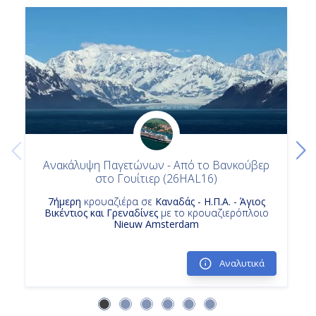
Κρουαζιερες Κινγκσταουν
Κρουαζιερες Βανκουβερ
Κρουαζιερα Η Π Α
7ημερη Κρουαζιερα
Κρουαζιερα Κολπος Παγετωνων Αλασκα
Κρουαζιερες Τζουνο Αλασκα
Ανακάλυψη Παγετώνων - Από το Βανκούβερ
στο Γουίτιερ (26HAL16)
7ήμερη
κρουαζιέρα σε
Καναδάς - Η.Π.Α. - Άγιος
Βικέντιος και Γρεναδίνες
με το κρουαζιερόπλοιο
Nieuw Amsterdam
Αναλυτικά