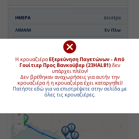
Δευτέρα
Εν Πλω
-
-
Η κρουαζιέρα
Εξερεύνηση Παγετώνων - Από
Γουίτιερ Προς Βανκούβερ (23HAL81)
δεν
υπάρχει πλέον!
Δεν βρέθηκαν αναχωρήσεις για αυτήν την
Τρίτη
κρουαζιέρα ή η κρουαζιέρα έχει καταργηθεί!
Πατήστε εδώ για να επιστρέψετε στην σελίδα με
Κόλπος Παγετώνων ( Αλάσκα ),
ΧΑΡΤΗΣ ΚΡΟΥΑΖΙΕΡΑΣ
Η.Π.Α.
όλες τις κρουαζιέρες
.
08:30
+
18:30
−