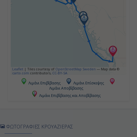
Τετάρτη
Σκάγκγουέϊ ( Αλάσκα ), Η.Π.Α.
07:00
21:00
Πέμπτη
Leaflet
|
Tiles courtesy of
OpenStreetMap Sweden
— Map data ©
Τζούνο ( Αλάσκα ), Η.Π.Α.
carto.com
contributors,
CC-BY-SA
Λιμάνι Επιβίβασης
Λιμάνι Επίσκεψης
08:00
Λιμάνι Αποβίβασης
18:00
Λιμάνι Επιβίβασης και Αποβίβασης
Παρασκευή
ΦΩΤΟΓΡΑΦΙΕΣ ΚΡΟΥΑΖΙΕΡΑΣ
Κέτσικαν ( Αλάσκα ), Η.Π.Α.