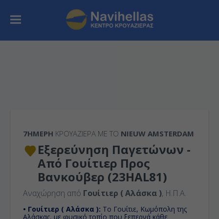
7ΉΜΕΡΗ
ΚΡΟΥΑΖΙΕΡΑ ΜΕ ΤΟ
NIEUW AMSTERDAM
Εξερεύνηση Παγετώνων -
Από Γουίτιερ Προς
Βανκούβερ (23HAL81)
Αναχώρηση από
Γουίτιερ ( Αλάσκα )
, Η.Π.Α.
• Γουίτιερ ( Αλάσκα ):
Το Γουίτιε, Κωμόπολη της
Αλάσκας, με φυσικό τοπίο που ξεπερνά κάθε