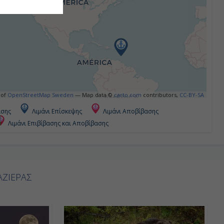
 of
OpenStreetMap Sweden
— Map data ©
carto.com
contributors,
CC-BY-SA
ασης
Λιμάνι Επίσκεψης
Λιμάνι Αποβίβασης
Λιμάνι Επιβίβασης και Αποβίβασης
ΖΙΕΡΑΣ