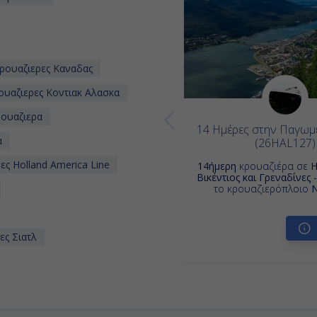
ρουαζιερες Καναδας
υαζιερες Κοντιακ Αλασκα
ουαζιερα
14 Ημέρες στην Παγωμ
α
(26HAL127)
ς Holland America Line
14ήμερη
κρουαζιέρα σε
Η
Βικέντιος και Γρεναδίνες 
το κρουαζιερόπλοιο
ες Σιατλ
νο Αλασκα
κα