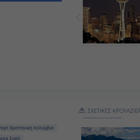
-
-
ΣΧΕΤΙΚΕΣ ΚΡΟΥΑΖΙΕ
περτ Bρεττανικη Κολομβια
ερα Σιατλ