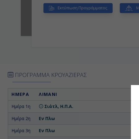
Εκτύπωση Προγράμματος
Μ
ΠΡΟΓΡΑΜΜΑ ΚΡΟΥΑΖΙΕΡΑΣ
ΗΜΕΡΑ
ΛΙΜΑΝΙ
Ημέρα 1η
Σιάτλ, Η.Π.Α.
Επ
Ημέρα 2η
Εν Πλω
Ημέρα 3η
Εν Πλω