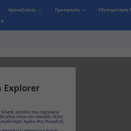
Κρουαζιέρες
Προσφορές
Εξυπηρέτηση 
ία
 Explorer
 Sound, είσοδος του Ειρηνικού
00 μίλια νότια του Καναδά. Πύλη
 μεγαλύτερο λιμάνι στις Ηνωμένες
ύ αποτελούν καταφύγιο άγριας