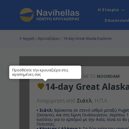
Η Εταιρία
Επικοινων
Αρχική
::
Κρουαζιέρες
:: 14-day Great Alaska Explorer
Προσθέστε την κρουαζιέρα στις
αγαπημένες σας
14ΉΜΕΡΗ
ΚΡΟΥΑΖΙΕΡΑ ΜΕ ΤΟ
NOORDAM
14-day Great Alaska
Αναχώρηση από
Σιάτλ
, Η.Π.Α.
• Σιάτλ:
Βρίσκεται σε στενό ισθμό μεταξύ Puget
Ωκεανού, και στη λίμνη Ουάσινγκτον, περίπου 1
εισόδου για το εμπόριο με την Ασία, είναι το 8ο
Πολιτείες.
• Κόντιακ ( Αλάσκα ):
Τα δύο τρίτα του νησιο