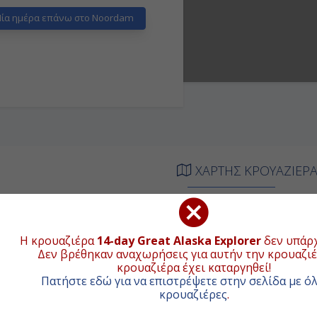
ία ημέρα επάνω στο Noordam
ΧΑΡΤΗΣ ΚΡΟΥΑΖΙΕΡ
ΑΦΙΞΗ
ΑΝΑΧΩΡΗΣΗ
+
Η κρουαζιέρα
14-day Great Alaska Explorer
δεν υπάρχ
ιβίβαση
-
−
Δεν βρέθηκαν αναχωρήσεις για αυτήν την κρουαζιέ
κρουαζιέρα έχει καταργηθεί!
-
-
Πατήστε εδώ για να επιστρέψετε στην σελίδα με όλ
κρουαζιέρες
.
-
-