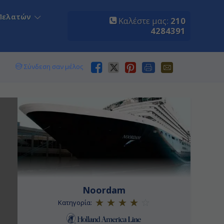
Πελατών
Καλέστε μας:
210
4284391
Σύνδεση σαν μέλος
Noordam
Κατηγορία: