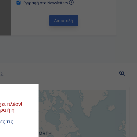
Εγγραφή στα Newsletters
ΑΣ
ει πλέον!
ρα ή η
ες τις