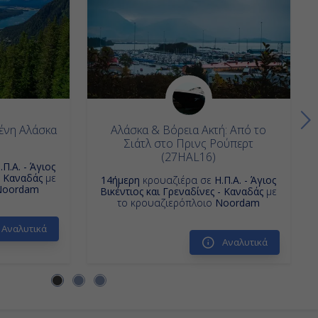
ένη Αλάσκα
Αλάσκα & Βόρεια Ακτή: Από το
Σιάτλ στο Πρινς Ρούπερτ
(27HAL16)
.Π.Α. - Άγιος
- Καναδάς
με
14ήμερη
κρουαζιέρα σε
Η.Π.Α. - Άγιος
Noordam
Βικέντιος και Γρεναδίνες - Καναδάς
με
το κρουαζιερόπλοιο
Noordam
Αναλυτικά
Αναλυτικά