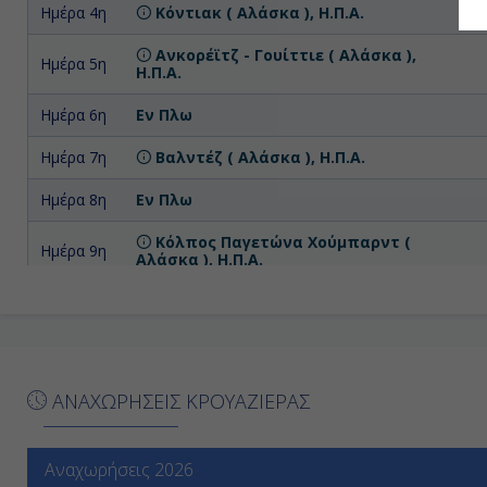
Ημέρα 4η
Κόντιακ ( Αλάσκα ), Η.Π.Α.
Ανκορέϊτζ - Γουίττιε ( Αλάσκα ),
Ημέρα 5η
Η.Π.Α.
Ημέρα 6η
Εν Πλω
Ημέρα 7η
Βαλντέζ ( Αλάσκα ), Η.Π.Α.
Ημέρα 8η
Εν Πλω
Κόλπος Παγετώνα Χούμπαρντ (
Ημέρα 9η
Αλάσκα ), Η.Π.Α.
Ημέρα
Τζούνο ( Αλάσκα ), Η.Π.Α.
10η
Ημέρα
Κίνγκσταουν, Άγιος Βικέντιος και
11η
Γρεναδίνες
ΑΝΑΧΩΡΗΣΕΙΣ ΚΡΟΥΑΖΙΕΡΑΣ
Ημέρα
Πρινς Ρούπερτ (Bρεττανική
12η
Κολομβία), Καναδάς
Αναχωρήσεις 2026
Ημέρα
Εσωτερικό Πέρασμα ( Αλάσκα ),