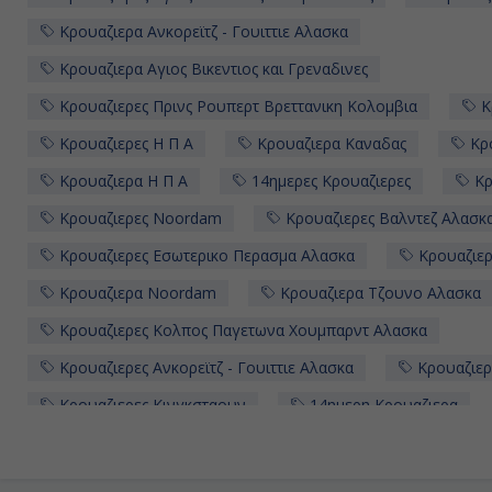
Κρουαζιερα Ανκορεϊτζ - Γουιττιε Αλασκα
Κρουαζιερα Αγιος Βικεντιος και Γρεναδινες
Κρουαζιερες Πρινς Ρουπερτ Bρεττανικη Κολομβια
Κ
Κρουαζιερες Η Π Α
Κρουαζιερα Καναδας
Κρο
Κρουαζιερα Η Π Α
14ημερες Κρουαζιερες
Κρ
Κρουαζιερες Noordam
Κρουαζιερες Βαλντεζ Αλασκ
Κρουαζιερες Εσωτερικο Περασμα Αλασκα
Κρουαζιερε
Κρουαζιερα Noordam
Κρουαζιερα Τζουνο Αλασκα
Κρουαζιερες Κολπος Παγετωνα Χουμπαρντ Αλασκα
Κρουαζιερες Ανκορεϊτζ - Γουιττιε Αλασκα
Κρουαζιερ
Κρουαζιερες Κινγκσταουν
14ημερη Κρουαζιερα
Κρουαζιερα Holland America Line
Κρουαζιερες Τζου
Κρουαζιερες
Κρουαζιερα Εσωτερικο Περασμα Αλασ