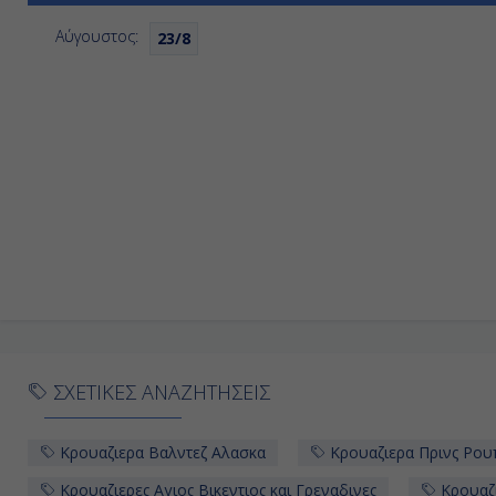
13η
Η.Π.Α.
Αύγουστος:
23/8
ΣΧΕΤΙΚΕΣ ΑΝΑΖΗΤΗΣΕΙΣ
Κρουαζιερα Βαλντεζ Αλασκα
Κρουαζιερα Πρινς Ρου
Κρουαζιερες Αγιος Βικεντιος και Γρεναδινες
Κρουαζι