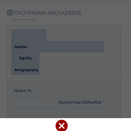
ΠΡΟΓΡΑΜΜΑ ΚΡΟΥΑΖΙΕΡΑΣ
Λιμάνι
Άφιξη
Αναχώρηση
Ημέρα 1η
Άμστερνταμ (Ολλανδία)
-
17:00