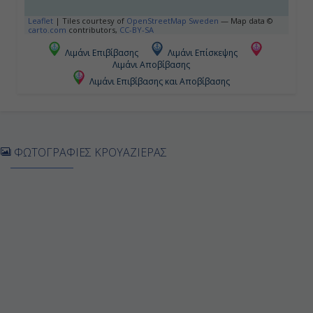
Γκειράνγκερ (Νορβηγία)
Leaflet
|
Tiles courtesy of
OpenStreetMap Sweden
— Map data ©
carto.com
contributors,
CC-BY-SA
08:00
Λιμάνι Επιβίβασης
Λιμάνι Επίσκεψης
Λιμάνι Αποβίβασης
17:00
Λιμάνι Επιβίβασης και Αποβίβασης
Ημέρα 5η
Μπέργκεν (Νορβηγία)
ΦΩΤΟΓΡΑΦΙΕΣ ΚΡΟΥΑΖΙΕΡΑΣ
08:00
17:00
Ημέρα 6η
Ειντφιορδ (Νορβηγία)
08:00