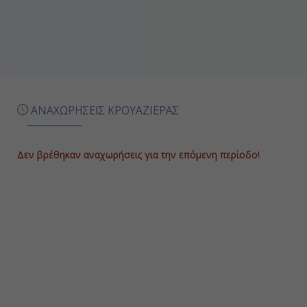
17:00
Ημέρα 7η
Εν Πλω
ΑΝΑΧΩΡΗΣΕΙΣ ΚΡΟΥΑΖΙΕΡΑΣ
-
-
Δεν βρέθηκαν αναχωρήσεις για την επόμενη περίοδο!
Ημέρα 8η
Άμστερνταμ (Ολλανδία)
07:00
-