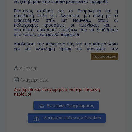
να ξεπήδησαν απο κάποιο μεσαιωνικό παραμύθι.
Επόμενος σταθμός μας το Γκειράνγκερ και η
παραλιακή πόλη του Αλεσουντ, μια πόλη με το
διαδεδομένο στύλ Art Nouveau, όπου οι
πολύχρωμες προσόψεις, οι πυργίσκοι και οι
απίστευτοι διάκοσμοι μοιάζουν σαν να ξεπήδησαν
απο κάποιο μεσαιωνικό παραμύθι.
Απολαύστε την παραμονή σας στο κρουαζιερόπλοιο
για μια ολόκληρη ημέρα και σ
υνεχίστε την
κρουαζιέρα σας στην φιλόξενη και κλασσική
Περισσότερα
Νορβηγική πόλη Μπέργκεν, που σας καλωσορίζει με
το μεσαιώνικό
πύργο Χάακεν Χωλ και μην
παραλείψετε για κανέναν λόγο να ανεβείτε στην
Λιμάνια:
κορυφή του όρους Όρους Φλόιεν, πάνω απο 300
μέτρα πάνω από το επίπεδο της θάλασσας για να
Αναχωρήσεις:
απολαύσετε μια θέα που ίσως να μην ξαναδείτε στην
ζωή σας, την θέα του λιμανιού, των φιορδ και των
Δεν βρέθηκαν αναχωρήσεις για την επόμενη
βουνών της Νορβηγίας.
περίοδο!
Τελευταίος μαγικός και αξέχαστος σταθμός της
κρουαζιέρας σας το Ειντφιορδ,με μοναδικό φυσικό
Εκτύπωση Προγράμματος
περιβάλλον, μικρές αποστάσεις και μεγάλες
αντιθέσεις, όπου οι επισκέπτες μπορούν να βρούν
Μία ημέρα επάνω στο Eurodam
την γαλήνη κοντά στη φύση.
Μια ακόμη ημέρα απόλυτης χαλάρωσης και