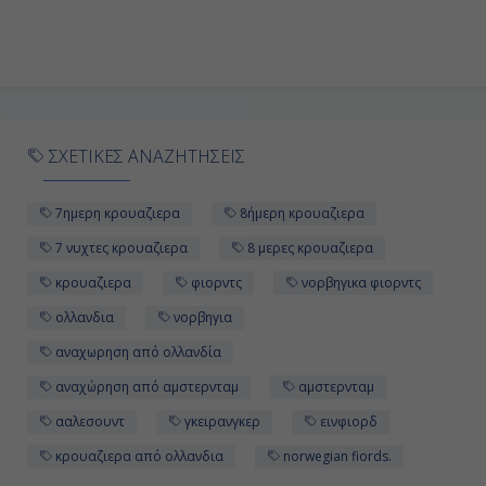
ΣΧΕΤΙΚΕΣ ΑΝΑΖΗΤΗΣΕΙΣ
7ημερη κρουαζιερα
8ήμερη κρουαζιερα
7 νυχτες κρουαζιερα
8 μερες κρουαζιερα
κρουαζιερα
φιορντς
νορβηγικα φιορντς
ολλανδια
νορβηγια
αναχωρηση από ολλανδία
αναχώρηση από αμστερνταμ
αμστερνταμ
ααλεσουντ
γκειρανγκερ
εινφιορδ
κρουαζιερα από ολλανδια
norwegian fiords.