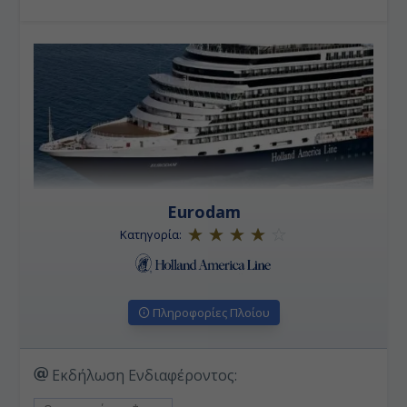
αποβίβαση στο Αμστερνταμ
, όπου μπορείτε να δείτε
έργα του Βαν Γκογκ και άλλα αριστουργήματα στο
γνωστό μουσείο Ράικς, να πάτε ένα περίπατο μέχρι
το σπίτι της Ανν Φρανκ για να εξερευνήσετε τα
δωμάτια στη σοφίτα όπου έγραψε το ημερολόγιο της
κατά τη διάρκεια του πολέμου ή επισκεφτείτε το
εργοστάσιο διαμαντιών για να δείτε πως δουλεύουν
οι τεχνίτες για να φτιάξουν κοσμήματα.
Eurodam
Κατηγορία:
Πληροφορίες Πλοίου
Εκδήλωση Ενδιαφέροντος: