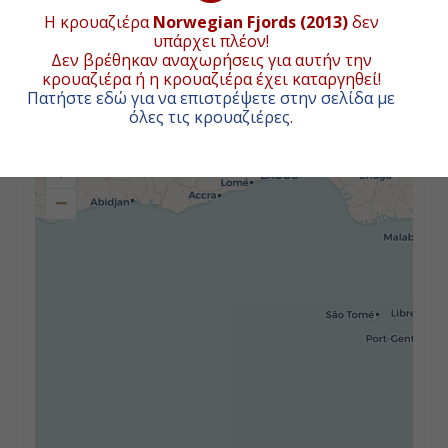
Η κρουαζιέρα
Norwegian Fjords (2013)
δεν
υπάρχει πλέον!
Ημέρα 2η
Δεν βρέθηκαν αναχωρήσεις για αυτήν την
κρουαζιέρα ή η κρουαζιέρα έχει καταργηθεί!
Εν Πλω
ΧΑΡΤΗΣ ΚΡΟΥΑΖΙΕΡΑΣ
Πατήστε εδώ για να επιστρέψετε στην σελίδα με
όλες τις κρουαζιέρες
.
-
+
-
−
Ημέρα 3η
Α
άλεσουντ (Νορβηγία)
10:00
23:59
Ημέρα 4η