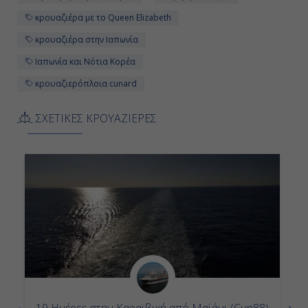
Αποβίβαση
κρουαζιέρα με το Queen Elizabeth
κρουαζιέρα στην Ιαπωνία
Ιαπωνία και Νότια Κορέα
κρουαζιερόπλοια cunard
ΣΧΕΤΙΚΕΣ ΚΡΟΥΑΖΙΕΡΕΣ
19 Ημέρες στην Καραϊβική από Μαϊάμι (Cun88)