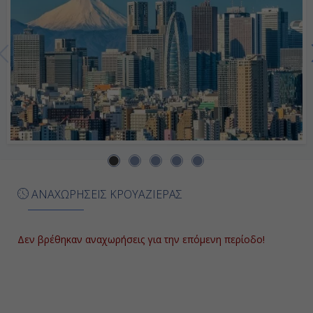
Ημέρα 7η
Σασέμπο, Ιαπωνία
-
07:00
Ημέρα 7η
Εν Πλω
ΑΝΑΧΩΡΗΣΕΙΣ ΚΡΟΥΑΖΙΕΡΑΣ
-
-
Δεν βρέθηκαν αναχωρήσεις για την επόμενη περίοδο!
Ημέρα 8η