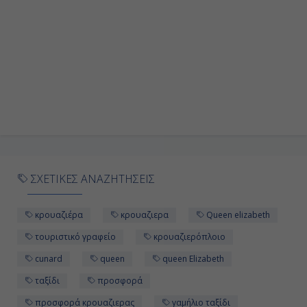
Εν Πλω
-
-
Ημέρα 9η
Σιμίζου, Ιαπωνία
08:00
ΣΧΕΤΙΚΕΣ ΑΝΑΖΗΤΗΣΕΙΣ
18:00
κρουαζιέρα
κρουαζιερα
Queen elizabeth
Ημέρα 10η
τουριστικό γραφείο
κρουαζιερόπλοιο
cunard
queen
queen Elizabeth
Τόκυο, Ιαπωνία
ταξίδι
προσφορά
08:00
προσφορά κρουαζιερας
γαμήλιο ταξίδι