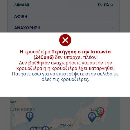
Εν Πλω
-
-
Ημέρα 3η
Η κρουαζιέρα
Περιήγηση στην Ιαπωνία
(24Cun6)
δεν υπάρχει πλέον!
Μπεπού, Ιαπωνία
ΧΑΡΤΗΣ ΚΡΟΥΑΖΙΕΡΑΣ
Δεν βρέθηκαν αναχωρήσεις για αυτήν την
κρουαζιέρα ή η κρουαζιέρα έχει καταργηθεί!
08:30
Πατήστε εδώ για να επιστρέψετε στην σελίδα με
όλες τις κρουαζιέρες
.
+
17:00
−
Ημέρα 4η
Εν Πλω
-