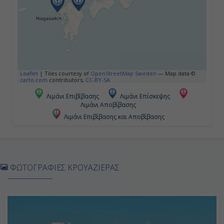
-
Ημέρα 5η
Μπούσαν, Νότια Κορέα
Leaflet
|
Tiles courtesy of
OpenStreetMap Sweden
— Map data ©
carto.com
contributors,
CC-BY-SA
07:00
Λιμάνι Επιβίβασης
Λιμάνι Επίσκεψης
Λιμάνι Αποβίβασης
18:00
Λιμάνι Επιβίβασης και Αποβίβασης
Ημέρα 6η
Σασέμπο, Ιαπωνία
ΦΩΤΟΓΡΑΦΙΕΣ ΚΡΟΥΑΖΙΕΡΑΣ
07:00
Διανυκτέρευση