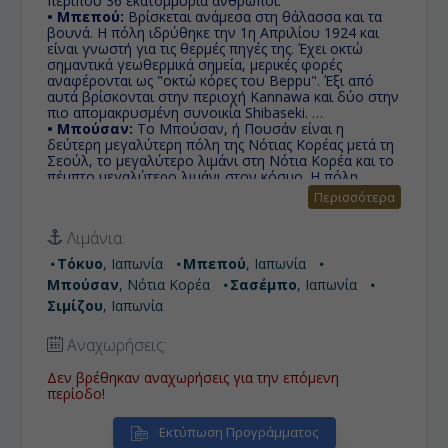
περίπου 36 εκατομμύρια άνθρωποι.
• Μπεπού:
Βρίσκεται ανάμεσα στη θάλασσα και τα
βουνά. Η πόλη ιδρύθηκε την 1η Απριλίου 1924 και
είναι γνωστή για τις θερμές πηγές της. Έχει οκτώ
σημαντικά γεωθερμικά σημεία, μερικές φορές
αναφέρονται ως "οκτώ κόρες του Beppu". Έξι από
αυτά βρίσκονται στην περιοχή Kannawa και δύο στην
πιο απομακρυσμένη συνοικία Shibaseki.
• Μπούσαν:
Το Μπούσαν, ή Πουσάν είναι η
δεύτερη μεγαλύτερη πόλη της Νότιας Κορέας μετά τη
Σεούλ, το μεγαλύτερο λιμάνι στη Νότια Κορέα και το
πέμπτο μεγαλύτερο λιμάνι στον κόσμο. Η πόλη
βρίσκεται στην νότια άκρη της χερσονήσου της
Περισσότερα
Κορέας.
• Σασέμπο:
Το Σασέμπο που είχε 206.000 κατοίκους
Λιμάνια:
το 1945 υπέστη σοβαρές ζημιές από βομβιστικές
επιθέσεις στις 29 Ιουνίου 1945 κατά τη διάρκεια του
Τόκυο
, Ιαπωνία
Μπεπού
, Ιαπωνία
Β 'Παγκοσμίου Πολέμου και καταστράφηκε κατά 48%.
Μπούσαν
, Νότια Κορέα
Σασέμπο
, Ιαπωνία
H πόλη ήταν ένας από τους αρχικούς 17
επιλεγμένους στόχους για την πτώση της ατομικής
Σιμίζου
, Ιαπωνία
βόμβας.
• Σιμίζου:
Πόλη στην περιοχή Suntō του νομού
Αναχωρήσεις:
Shizuoka, στην Ιαπωνία. Βρίσκεται στο βόρειο άκρο
της χερσονήσου Izu και ο ποταμός Κακίτα ρέει μέσα
Δεν βρέθηκαν αναχωρήσεις για την επόμενη
στην πόλη. Η περιοχή έχει εύκρατο θαλάσσιο κλίμα
περίοδο!
με ζεστά, υγρά καλοκαίρια και ήπιο δροσερό χειμώνα.
Εκτύπωση Προγράμματος