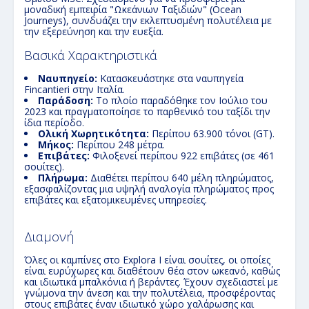
μοναδική εμπειρία "Ωκεάνιων Ταξιδιών" (Ocean
Journeys), συνδυάζει την εκλεπτυσμένη πολυτέλεια με
την εξερεύνηση και την ευεξία.
Βασικά Χαρακτηριστικά
Ναυπηγείο:
Κατασκευάστηκε στα ναυπηγεία
Fincantieri στην Ιταλία.
Παράδοση:
Το πλοίο παραδόθηκε τον Ιούλιο του
2023 και πραγματοποίησε το παρθενικό του ταξίδι την
ίδια περίοδο.
Ολική Χωρητικότητα:
Περίπου 63.900 τόνοι (GT).
Μήκος:
Περίπου 248 μέτρα.
Επιβάτες:
Φιλοξενεί περίπου 922 επιβάτες (σε 461
σουίτες).
Πλήρωμα:
Διαθέτει περίπου 640 μέλη πληρώματος,
εξασφαλίζοντας μια υψηλή αναλογία πληρώματος προς
επιβάτες και εξατομικευμένες υπηρεσίες.
Διαμονή
Όλες οι καμπίνες στο Explora I είναι σουίτες, οι οποίες
είναι ευρύχωρες και διαθέτουν θέα στον ωκεανό, καθώς
και ιδιωτικά μπαλκόνια ή βεράντες. Έχουν σχεδιαστεί με
γνώμονα την άνεση και την πολυτέλεια, προσφέροντας
στους επιβάτες έναν ιδιωτικό χώρο χαλάρωσης και