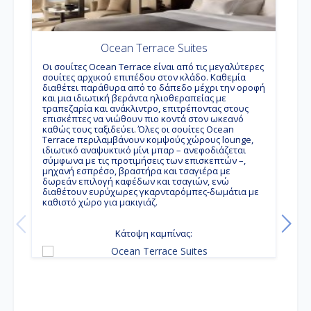
κ
ε
τ
ε
ά
Ocean Terrace Suites
G
l
Οι σουίτες Ocean Terrace είναι από τις μεγαλύτερες
α
σουίτες αρχικού επιπέδου στον κλάδο. Καθεμία
ε
διαθέτει παράθυρα από το δάπεδο μέχρι την οροφή
τ
και μια ιδιωτική βεράντα ηλιοθεραπείας με
ε
τραπεζαρία και ανάκλιντρο, επιτρέποντας στους
δ
επισκέπτες να νιώθουν πιο κοντά στον ωκεανό
καθώς τους ταξιδεύει. Όλες οι σουίτες Ocean
Terrace περιλαμβάνουν κομψούς χώρους lounge,
ιδιωτικό αναψυκτικό μίνι μπαρ – ανεφοδιάζεται
σύμφωνα με τις προτιμήσεις των επισκεπτών –,
μηχανή εσπρέσο, βραστήρα και τσαγιέρα με
δωρεάν επιλογή καφέδων και τσαγιών, ενώ
διαθέτουν ευρύχωρες γκαρνταρόμπες-δωμάτια με
καθιστό χώρο για μακιγιάζ.
Κάτοψη καμπίνας: