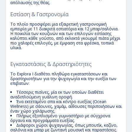
απόλαυσης της θέας.
Εστίαση & Γαστρονομία
Το πλοίο προσφέρει μια εξαιρετική γαστρονομική
εμπειρία με 11 διακριτά εστιατόρια και 12 μπαρ/σαλόνια.
Η ποικιλία των κουζινών και των επιλογών εστίασης
καλύπτει κάθε γούστο, από εκλεκτά γκουρμέ πιάτα μέχρι
πιο χαλαρές επιλογές, με έμφαση στα φρέσκα, τοπικά
υλικά.
Εγκαταστάσεις & Δραστηριότητες
Το Explora I διαθέτει πληθώρα εγκαταστάσεων και
δραστηριοτήτων για την ψυχαγωγία και την ευεξία των
επιβατών:
Τέσσερις πισίνες, μία εκ των οποίων διαθέτει
αναδιπλούμενη γυάλινη οροφή.
Ένα εκτεταμένο σπα και κέντρο ευεξίας (Ocean
Wellness) με σάουνες, χαμάμ, αίθουσες περιποιήσεων και
έναν χώρο χαλάρωσης.
Πλήρως εξοπλισμένο γυμναστήριο με σύγχρονα
όργανα και προγράμματα ευεξίας.
Διάφοροι χώροι ψυχαγωγίας, όπως μπουτίκ, καζίνο,
σαλόνια και μπαρ με ζωντανή μουσική και παραστάσεις.