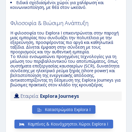
Ειδικά σχεδιασμένοι χώροι για χαλάρωση και
κοινωνικοποίηση, με θέα στον ωκεανό.
Φιλοσοφία & Βιώσιμη Ανάπτυξη
Η φιλοσοφία του Explora I επικεντρώνεται στην παροχή
μιας εμπειρίας που συνδυάζει την πολυτέλεια με την
εξερεύνηση, προσφέροντας πιο αργά και καθηλωτικά
ταξίδια. Δίνεται έμφαση στην σύνδεση με τους
προορισμούς και την αυθεντική εμπειρία.
Το πλοίο ενσωματώνει προηγμένες τεχνολογίες για τη
μείωση του περιβαλλοντικού του αποτυπώματος, όπως
συστήματα επεξεργασίας καυσαερίων (SCR), δυνατότητα
σύνδεσης με ηλεκτρικό ρεύμα ξηράς (shore power) και
βελτιστοποίηση της ενεργειακής απόδοσης,
αντικατοπτρίζοντας τη δέσμευση της Explora Journeys για
βιώσιμες πρακτικές στον κλάδο της κρουαζιέρας.
Εταιρεία:
Explora Journeys
Καταστρώματα Explora I
Καμπίνες & Κοινόχρηστοι Χώροι Explora I