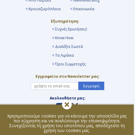
Από Πειραιά
Navihellas Blog
Κρουαζιερόπλοια
Επικοινωνία
Εξυπηρέτηση:
Συχνές Ερωτήσεις!
Know How
Διαλέξτε Σωστά
Τα Λιμάνια
Όροι Συμμετοχής
Εγγραφείτε στο Newsletter μας:
Εγγραφή
Ακολουθήστε μας:
Χρησιμοποιούμε cookies για να κάνουμε την ιστοσελίδα μας
πιο εύχρηστη και να αναλύσουμε την επισκεψιμότητα.
Απαγορεύεται η αναπαραγωγή του περιεχομένου της
Συνεχίζοντας τη χρήση του ιστοτόπου μας, αποδέχεστε τη
ιστοσελίδας με οιανδήποτε τρόπο και μέσο. Για περισσότερες
πληροφορίες διαβάστε τους
Όρους Χρήσης
της ιστοσελίδας.
χρήση των cookies μας.